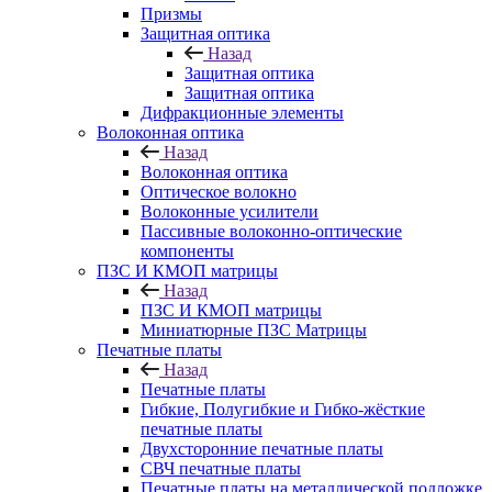
Призмы
Защитная оптика
Назад
Защитная оптика
Защитная оптика
Дифракционные элементы
Волоконная оптика
Назад
Волоконная оптика
Оптическое волокно
Волоконные усилители
Пассивные волоконно-оптические
компоненты
ПЗС И КМОП матрицы
Назад
ПЗС И КМОП матрицы
Миниатюрные ПЗС Матрицы
Печатные платы
Назад
Печатные платы
Гибкие, Полугибкие и Гибко-жёсткие
печатные платы
Двухсторонние печатные платы
СВЧ печатные платы
Печатные платы на металлической подложке