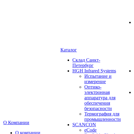
Каталог
Cклад Санкт-
Петербург
HGH Infrared Systems
Испытание и
измерение
Оптико-
электронная
аппаратура для
обеспечения
безопасности
Термография для
промышленности
О Компании
SCANCON
eCode
О компании