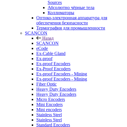
Sources
Абсолютно чёрные тела
Коллиматоры
Оптико-электронная аппаратура для
обеспечения безопасности
Термография для промышленности
SCANCON
Назад
SCANCON
eCode
Ex-Cable Gland
Ex-proof
Ex-proof Encoders
Ex-Proof Encoders
Ex-proof Encoders - Mining
Ex-proof Encoders - Mining
Fiber Optic
Heavy Duty Encoders
Heavy Duty Encoders
Micro Encoders
Mini Encoders
Mini encoders
Stainless Steel
Stainless Steel
Standard Encoders