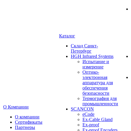
Каталог
Cклад Санкт-
Петербург
HGH Infrared Systems
Испытание и
измерение
Оптико-
электронная
аппаратура для
обеспечения
безопасности
Термография для
промышленности
О Компании
SCANCON
eCode
О компании
Ex-Cable Gland
Сертификаты
Ex-proof
Партнеры
Ex-proof Encoders