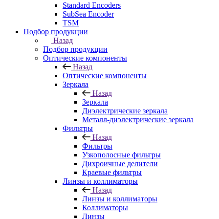
Standard Encoders
SubSea Encoder
TSM
Подбор продукции
Назад
Подбор продукции
Оптические компоненты
Назад
Оптические компоненты
Зеркала
Назад
Зеркала
Диэлектрические зеркала
Металл-диэлектрические зеркала
Фильтры
Назад
Фильтры
Узкополосные фильтры
Дихроичные делители
Краевые фильтры
Линзы и коллиматоры
Назад
Линзы и коллиматоры
Коллиматоры
Линзы