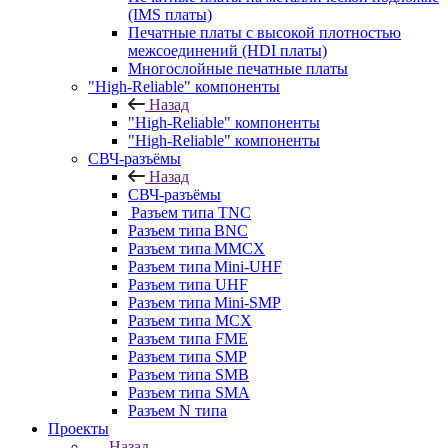
(IMS платы)
Печатные платы с высокой плотностью
межсоединений (HDI платы)
Многослойные печатные платы
"High-Reliable" компоненты
Назад
"High-Reliable" компоненты
"High-Reliable" компоненты
СВЧ-разъёмы
Назад
СВЧ-разъёмы
Разъем типа TNC
Разъем типа BNC
Разъем типа MMCX
Разъем типа Mini-UHF
Разъем типа UHF
Разъем типа Mini-SMP
Разъем типа MCX
Разъем типа FME
Разъем типа SMP
Разъем типа SMB
Разъем типа SMA
Разъем N типа
Проекты
Назад