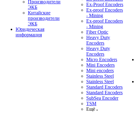
Производители
Ex-Proof Encoders
ЭКБ
Ex-proof Encoders
Китайские
- Mining
производители
Ex-proof Encoders
ЭКБ
- Mining
Юридическая
Fiber Optic
информация
Heavy Duty
Encoders
Heavy Duty
Encoders
Micro Encoders
Mini Encoders
Mini encoders
Stainless Steel
Stainless Steel
Standard Encoders
Standard Encoders
SubSea Encoder
TSM
Ещё