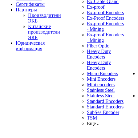
Ex-Cable Gland
Сертификаты
Ex-proof
Партнеры
Ex-proof Encoders
Производители
Ex-Proof Encoders
ЭКБ
Ex-proof Encoders
Китайские
- Mining
производители
Ex-proof Encoders
ЭКБ
- Mining
Юридическая
Fiber Optic
информация
Heavy Duty
Encoders
Heavy Duty
Encoders
Micro Encoders
Mini Encoders
Mini encoders
Stainless Steel
Stainless Steel
Standard Encoders
Standard Encoders
SubSea Encoder
TSM
Ещё