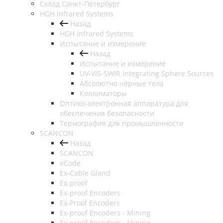
Cклад Санкт-Петербург
HGH Infrared Systems
Назад
HGH Infrared Systems
Испытание и измерение
Назад
Испытание и измерение
UV-VIS-SWIR Integrating Sphere Sources
Абсолютно чёрные тела
Коллиматоры
Оптико-электронная аппаратура для
обеспечения безопасности
Термография для промышленности
SCANCON
Назад
SCANCON
eCode
Ex-Cable Gland
Ex-proof
Ex-proof Encoders
Ex-Proof Encoders
Ex-proof Encoders - Mining
Ex-proof Encoders - Mining