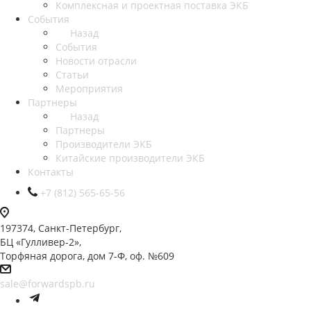
Комплексная и проектная поставка ЭКБ
События
Назад
События
Новости отрасли
Статьи
Мероприятия
Партнеры
Назад
Партнеры
Производители ЭКБ
Китайские производители ЭКБ
Контакты
+7 (812) 565-65-56
197374, Санкт-Петербург,
БЦ «Гулливер-2»,
Торфяная дорога, дом 7-Ф, оф. №609
sale@forwardspb.ru