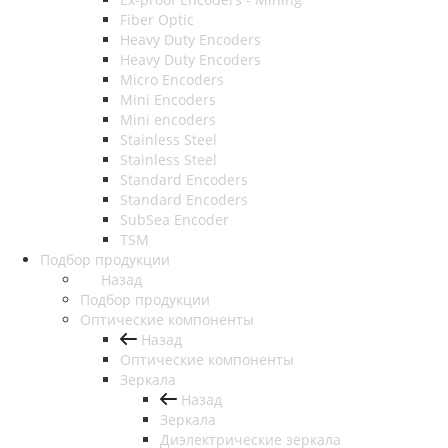
Fiber Optic
Heavy Duty Encoders
Heavy Duty Encoders
Micro Encoders
Mini Encoders
Mini encoders
Stainless Steel
Stainless Steel
Standard Encoders
Standard Encoders
SubSea Encoder
TSM
Подбор продукции
Назад
Подбор продукции
Оптические компоненты
Назад
Оптические компоненты
Зеркала
Назад
Зеркала
Диэлектрические зеркала