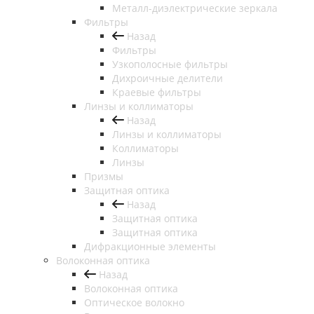
Металл-диэлектрические зеркала
Фильтры
Назад
Фильтры
Узкополосные фильтры
Дихроичные делители
Краевые фильтры
Линзы и коллиматоры
Назад
Линзы и коллиматоры
Коллиматоры
Линзы
Призмы
Защитная оптика
Назад
Защитная оптика
Защитная оптика
Дифракционные элементы
Волоконная оптика
Назад
Волоконная оптика
Оптическое волокно