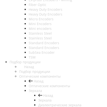
Fiber Optic
Heavy Duty Encoders
Heavy Duty Encoders
Micro Encoders
Mini Encoders
Mini encoders
Stainless Steel
Stainless Steel
Standard Encoders
Standard Encoders
SubSea Encoder
TSM
Подбор продукции
Назад
Подбор продукции
Оптические компоненты
Назад
Оптические компоненты
Зеркала
Назад
Зеркала
Диэлектрические зеркала