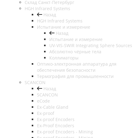
Cклад Санкт-Петербург
HGH Infrared Systems
Назад
HGH Infrared Systems
Испытание и измерение
Назад
Испытание и измерение
UV-VIS-SWIR Integrating Sphere Sources
Абсолютно чёрные тела
Коллиматоры
Оптико-электронная аппаратура для
обеспечения безопасности
Термография для промышленности
SCANCON
Назад
SCANCON
eCode
Ex-Cable Gland
Ex-proof
Ex-proof Encoders
Ex-Proof Encoders
Ex-proof Encoders - Mining
Ex-proof Encoders - Mining