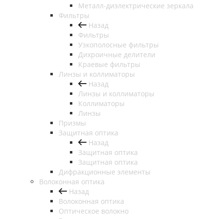
Металл-диэлектрические зеркала
Фильтры
Назад
Фильтры
Узкополосные фильтры
Дихроичные делители
Краевые фильтры
Линзы и коллиматоры
Назад
Линзы и коллиматоры
Коллиматоры
Линзы
Призмы
Защитная оптика
Назад
Защитная оптика
Защитная оптика
Дифракционные элементы
Волоконная оптика
Назад
Волоконная оптика
Оптическое волокно