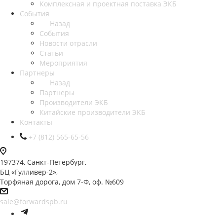
Комплексная и проектная поставка ЭКБ
События
Назад
События
Новости отрасли
Статьи
Мероприятия
Партнеры
Назад
Партнеры
Производители ЭКБ
Китайские производители ЭКБ
Контакты
+7 (812) 565-65-56
197374, Санкт-Петербург,
БЦ «Гулливер-2»,
Торфяная дорога, дом 7-Ф, оф. №609
sale@forwardspb.ru