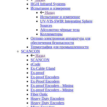
HGH Infrared Systems
Испытание и измерение
Назад
Испытание и измерение
UV-VIS-SWIR Integrating Sphere
Sources
Абсолютно чёрные тела
Коллиматоры
Оптико-электронная аппаратура для
обеспечения безопасности
Термография для промышленности
SCANCON
Назад
SCANCON
eCode
Ex-Cable Gland
Ex-proof
Ex-proof Encoders
Ex-Proof Encoders
Ex-proof Encoders - Mining
Ex-proof Encoders - Mining
Fiber Optic
Heavy Duty Encoders
Heavy Duty Encoders