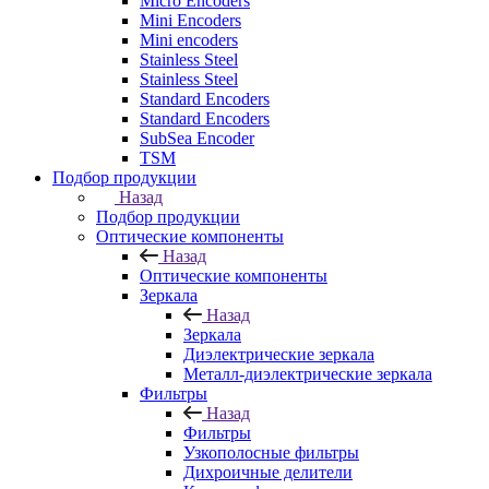
Micro Encoders
Mini Encoders
Mini encoders
Stainless Steel
Stainless Steel
Standard Encoders
Standard Encoders
SubSea Encoder
TSM
Подбор продукции
Назад
Подбор продукции
Оптические компоненты
Назад
Оптические компоненты
Зеркала
Назад
Зеркала
Диэлектрические зеркала
Металл-диэлектрические зеркала
Фильтры
Назад
Фильтры
Узкополосные фильтры
Дихроичные делители