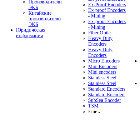
Производители
Ex-Proof Encoders
ЭКБ
Ex-proof Encoders
Китайские
- Mining
производители
Ex-proof Encoders
ЭКБ
- Mining
Юридическая
Fiber Optic
информация
Heavy Duty
Encoders
Heavy Duty
Encoders
Micro Encoders
Mini Encoders
Mini encoders
Stainless Steel
Stainless Steel
Standard Encoders
Standard Encoders
SubSea Encoder
TSM
Ещё