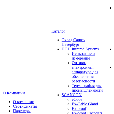
Каталог
Cклад Санкт-
Петербург
HGH Infrared Systems
Испытание и
измерение
Оптико-
электронная
аппаратура для
обеспечения
безопасности
Термография для
промышленности
О Компании
SCANCON
eCode
О компании
Ex-Cable Gland
Сертификаты
Ex-proof
Партнеры
Ex-proof Encoders