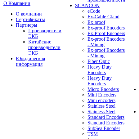
О Компании
SCANCON
eCode
О компании
Ex-Cable Gland
Сертификаты
Ex-proof
Партнеры
Ex-proof Encoders
Производители
Ex-Proof Encoders
ЭКБ
Ex-proof Encoders
Китайские
- Mining
производители
Ex-proof Encoders
ЭКБ
- Mining
Юридическая
Fiber Optic
информация
Heavy Duty
Encoders
Heavy Duty
Encoders
Micro Encoders
Mini Encoders
Mini encoders
Stainless Steel
Stainless Steel
Standard Encoders
Standard Encoders
SubSea Encoder
TSM