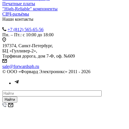
Печатные платы
"High-Reliable" компоненты
СВЧ-разъёмы
Наши контакты
+7 (812) 565-65-56
Пн. – Пт.: с 10:00 до 18:00
197374, Санкт-Петербург,
БЦ «Гулливер-2»,
Торфяная дорога, дом 7-Ф, оф. №609
sale@forwardspb.ru
© ООО «Форвард Электроникс» 2011 - 2026
Найти