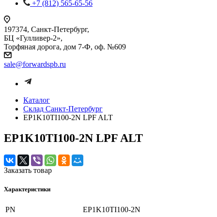
+7 (812) 565-65-56
197374, Санкт-Петербург,
БЦ «Гулливер-2»,
Торфяная дорога, дом 7-Ф, оф. №609
sale@forwardspb.ru
Каталог
Cклад Санкт-Петербург
EP1K10TI100-2N LPF ALT
EP1K10TI100-2N LPF ALT
Заказать товар
Характеристики
PN
EP1K10TI100-2N