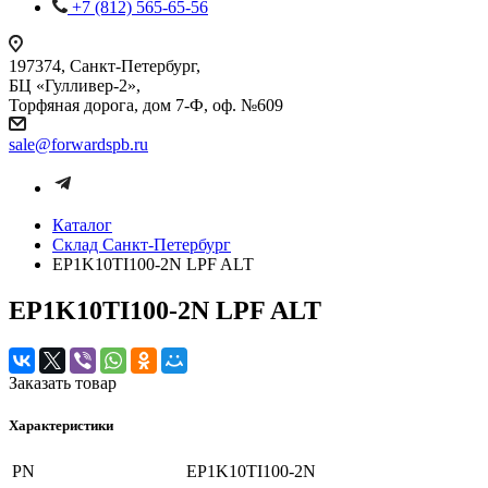
+7 (812) 565-65-56
197374, Санкт-Петербург,
БЦ «Гулливер-2»,
Торфяная дорога, дом 7-Ф, оф. №609
sale@forwardspb.ru
Каталог
Cклад Санкт-Петербург
EP1K10TI100-2N LPF ALT
EP1K10TI100-2N LPF ALT
Заказать товар
Характеристики
PN
EP1K10TI100-2N