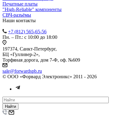
Печатные платы
"High-Reliable" компоненты
СВЧ-разъёмы
Наши контакты
+7 (812) 565-65-56
Пн. – Пт.: с 10:00 до 18:00
197374, Санкт-Петербург,
БЦ «Гулливер-2»,
Торфяная дорога, дом 7-Ф, оф. №609
sale@forwardspb.ru
© ООО «Форвард Электроникс» 2011 - 2026
Найти