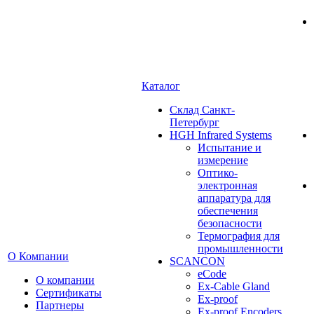
Каталог
Cклад Санкт-
Петербург
HGH Infrared Systems
Испытание и
измерение
Оптико-
электронная
аппаратура для
обеспечения
безопасности
Термография для
промышленности
О Компании
SCANCON
eCode
О компании
Ex-Cable Gland
Сертификаты
Ex-proof
Партнеры
Ex-proof Encoders