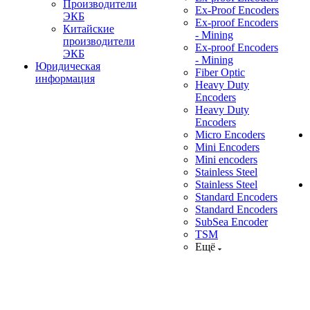
Производители
Ex-Proof Encoders
ЭКБ
Ex-proof Encoders
Китайские
- Mining
производители
Ex-proof Encoders
ЭКБ
- Mining
Юридическая
Fiber Optic
информация
Heavy Duty
Encoders
Heavy Duty
Encoders
Micro Encoders
Mini Encoders
Mini encoders
Stainless Steel
Stainless Steel
Standard Encoders
Standard Encoders
SubSea Encoder
TSM
Ещё