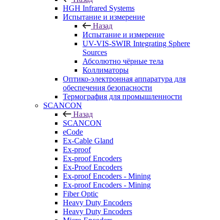
HGH Infrared Systems
Испытание и измерение
Назад
Испытание и измерение
UV-VIS-SWIR Integrating Sphere
Sources
Абсолютно чёрные тела
Коллиматоры
Оптико-электронная аппаратура для
обеспечения безопасности
Термография для промышленности
SCANCON
Назад
SCANCON
eCode
Ex-Cable Gland
Ex-proof
Ex-proof Encoders
Ex-Proof Encoders
Ex-proof Encoders - Mining
Ex-proof Encoders - Mining
Fiber Optic
Heavy Duty Encoders
Heavy Duty Encoders