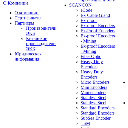
О Компании
SCANCON
eCode
О компании
Ex-Cable Gland
Сертификаты
Ex-proof
Партнеры
Ex-proof Encoders
Производители
Ex-Proof Encoders
ЭКБ
Ex-proof Encoders
Китайские
- Mining
производители
Ex-proof Encoders
ЭКБ
- Mining
Юридическая
Fiber Optic
информация
Heavy Duty
Encoders
Heavy Duty
Encoders
Micro Encoders
Mini Encoders
Mini encoders
Stainless Steel
Stainless Steel
Standard Encoders
Standard Encoders
SubSea Encoder
TSM