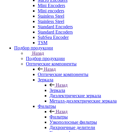
Micro Encoders
Mini Encoders
Mini encoders
Stainless Steel
Stainless Steel
Standard Encoders
Standard Encoders
SubSea Encoder
TSM
Подбор продукции
Назад
Подбор продукции
Оптические компоненты
Назад
Оптические компоненты
Зеркала
Назад
Зеркала
Диэлектрические зеркала
Металл-диэлектрические зеркала
Фильтры
Назад
Фильтры
Узкополосные фильтры
Дихроичные делители