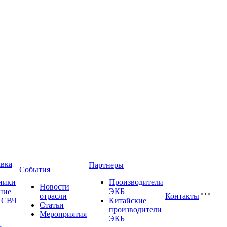
авка
Партнеры
События
ники
Производители
Новости
ние
ЭКБ
отрасли
Контакты
и СВЧ
Китайские
Статьи
производители
Мероприятия
ЭКБ