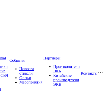
авка
Партнеры
События
ники
Производители
Новости
ние
ЭКБ
отрасли
Контакты
и СВЧ
Китайские
Статьи
производители
Мероприятия
ЭКБ
а