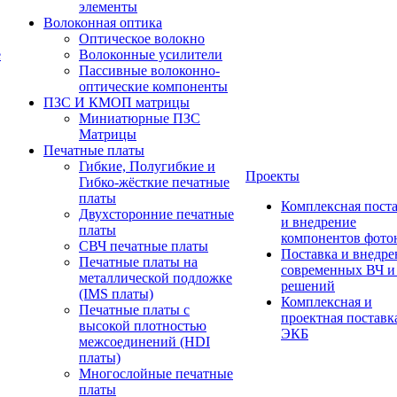
элементы
Волоконная оптика
Оптическое волокно
е
Волоконные усилители
Пассивные волоконно-
оптические компоненты
ПЗС И КМОП матрицы
Миниатюрные ПЗС
Матрицы
Печатные платы
Гибкие, Полугибкие и
Проекты
Гибко-жёсткие печатные
платы
Комплексная пост
Двухсторонние печатные
и внедрение
платы
компонентов фото
СВЧ печатные платы
Поставка и внедре
Печатные платы на
современных ВЧ 
металлической подложке
решений
(IMS платы)
Комплексная и
Печатные платы с
проектная поставк
высокой плотностью
ЭКБ
межсоединений (HDI
платы)
Многослойные печатные
платы