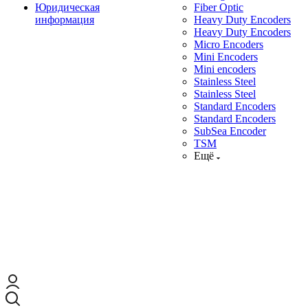
Юридическая
Fiber Optic
информация
Heavy Duty Encoders
Heavy Duty Encoders
Micro Encoders
Mini Encoders
Mini encoders
Stainless Steel
Stainless Steel
Standard Encoders
Standard Encoders
SubSea Encoder
TSM
Ещё