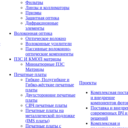
Фильтры
Линзы и коллиматоры
Призмы
Защитная оптика
Дифракционные
элементы
Волоконная оптика
Оптическое волокно
е
Волоконные усилители
Пассивные волоконно-
оптические компоненты
ПЗС И КМОП матрицы
Миниатюрные ПЗС
Матрицы
Печатные платы
Гибкие, Полугибкие и
Проекты
Гибко-жёсткие печатные
платы
Комплексная пост
Двухсторонние печатные
и внедрение
платы
компонентов фото
СВЧ печатные платы
Поставка и внедре
Печатные платы на
современных ВЧ 
металлической подложке
решений
(IMS платы)
Комплексная и
Печатные платы с