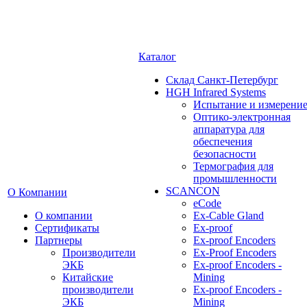
Каталог
Cклад Санкт-Петербург
HGH Infrared Systems
Испытание и измерени
Оптико-электронная
аппаратура для
обеспечения
безопасности
Термография для
промышленности
SCANCON
О Компании
eCode
О компании
Ex-Cable Gland
Сертификаты
Ex-proof
Партнеры
Ex-proof Encoders
Производители
Ex-Proof Encoders
ЭКБ
Ex-proof Encoders -
Китайские
Mining
производители
Ex-proof Encoders -
ЭКБ
Mining