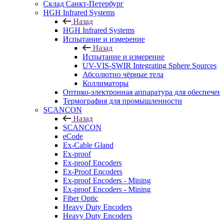
Cклад Санкт-Петербург
HGH Infrared Systems
Назад
HGH Infrared Systems
Испытание и измерение
Назад
Испытание и измерение
UV-VIS-SWIR Integrating Sphere Sources
Абсолютно чёрные тела
Коллиматоры
Оптико-электронная аппаратура для обеспече
Термография для промышленности
SCANCON
Назад
SCANCON
eCode
Ex-Cable Gland
Ex-proof
Ex-proof Encoders
Ex-Proof Encoders
Ex-proof Encoders - Mining
Ex-proof Encoders - Mining
Fiber Optic
Heavy Duty Encoders
Heavy Duty Encoders