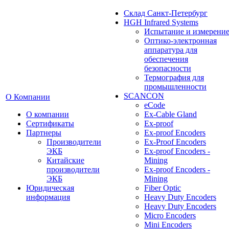
Cклад Санкт-Петербург
HGH Infrared Systems
Испытание и измерени
Оптико-электронная
аппаратура для
обеспечения
безопасности
Термография для
промышленности
SCANCON
О Компании
eCode
О компании
Ex-Cable Gland
Сертификаты
Ex-proof
Партнеры
Ex-proof Encoders
Производители
Ex-Proof Encoders
ЭКБ
Ex-proof Encoders -
Китайские
Mining
производители
Ex-proof Encoders -
ЭКБ
Mining
Юридическая
Fiber Optic
информация
Heavy Duty Encoders
Heavy Duty Encoders
Micro Encoders
Mini Encoders