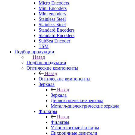
Micro Encoders
Mini Encoders
Mini encoders
Stainless Steel
Stainless Steel
Standard Encoders
Standard Encoders
SubSea Encoder
TSM
Подбор продукции
Назад
Подбор продукции
Оптические компоненты
Назад
Оптические компоненты
Зеркала
Назад
Зеркала
Диэлектрические зеркала
Металл-диэлектрические зеркала
Фильтры
Назад
Фильтры
Узкополосные фильтры
Дихроичные делители