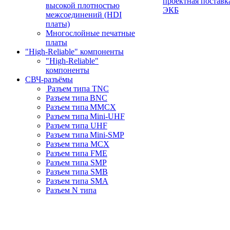
проектная поставк
высокой плотностью
ЭКБ
межсоединений (HDI
платы)
Многослойные печатные
платы
"High-Reliable" компоненты
"High-Reliable"
компоненты
СВЧ-разъёмы
Разъем типа TNC
Разъем типа BNC
Разъем типа MMCX
Разъем типа Mini-UHF
Разъем типа UHF
Разъем типа Mini-SMP
Разъем типа MCX
Разъем типа FME
Разъем типа SMP
Разъем типа SMB
Разъем типа SMA
Разъем N типа