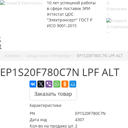
10 лет успешной работы
О
в сфере
поставок ЭРИ
Компании
Аттестат ЦОС
"Электронсерт" ГОСТ Р
ИСО 9001-2015
О Компан
Каталог
Cклад Санкт-Петербург
EP1S20F780C7N LPF ALT
EP1S20F780C7N LPF ALT
Заказать товар
Характеристики
PN
EP1S20F780C7N
Дата код
4307
Кол-во на продажу шт.
2