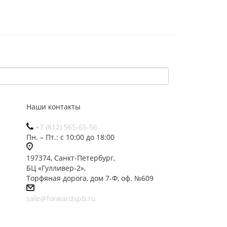
Наши контакты
+7 (812) 565-65-56
Пн. – Пт.: с 10:00 до 18:00
197374, Санкт-Петербург,
БЦ «Гулливер-2»,
Торфяная дорога, дом 7-Ф, оф. №609
sale@forwardspb.ru