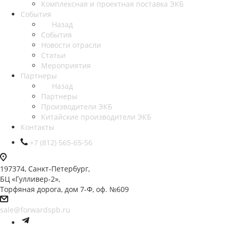
Комплексная и проектная поставка ЭКБ
События
Назад
События
Новости отрасли
Статьи
Мероприятия
Партнеры
Назад
Партнеры
Производители ЭКБ
Китайские производители ЭКБ
Контакты
+7 (812) 565-65-56
197374, Санкт-Петербург,
БЦ «Гулливер-2»,
Торфяная дорога, дом 7-Ф, оф. №609
sale@forwardspb.ru