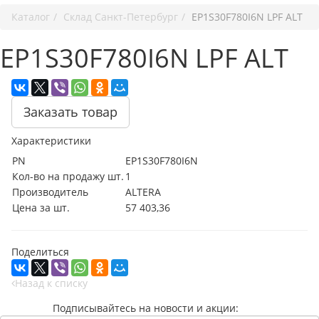
Каталог
Cклад Санкт-Петербург
EP1S30F780I6N LPF ALT
EP1S30F780I6N LPF ALT
Заказать товар
Характеристики
PN
EP1S30F780I6N
Кол-во на продажу шт.
1
Производитель
ALTERA
Цена за шт.
57 403,36
Поделиться
Назад к списку
Подписывайтесь на новости и акции: