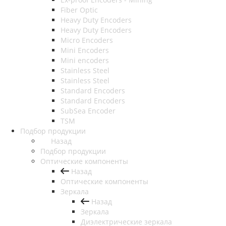
Fiber Optic
Heavy Duty Encoders
Heavy Duty Encoders
Micro Encoders
Mini Encoders
Mini encoders
Stainless Steel
Stainless Steel
Standard Encoders
Standard Encoders
SubSea Encoder
TSM
Подбор продукции
Назад
Подбор продукции
Оптические компоненты
Назад
Оптические компоненты
Зеркала
Назад
Зеркала
Диэлектрические зеркала