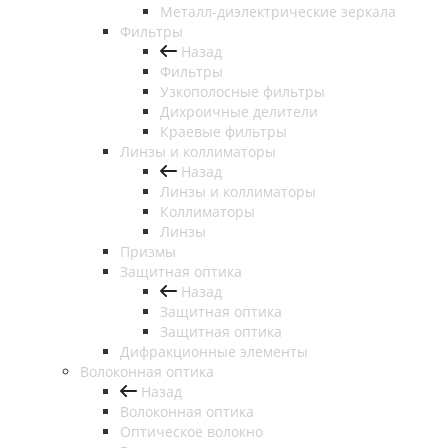
Металл-диэлектрические зеркала
Фильтры
Назад
Фильтры
Узкополосные фильтры
Дихроичные делители
Краевые фильтры
Линзы и коллиматоры
Назад
Линзы и коллиматоры
Коллиматоры
Линзы
Призмы
Защитная оптика
Назад
Защитная оптика
Защитная оптика
Дифракционные элементы
Волоконная оптика
Назад
Волоконная оптика
Оптическое волокно