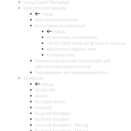
Cклад Санкт-Петербург
HGH Infrared Systems
Назад
HGH Infrared Systems
Испытание и измерение
Назад
Испытание и измерение
UV-VIS-SWIR Integrating Sphere Sources
Абсолютно чёрные тела
Коллиматоры
Оптико-электронная аппаратура для
обеспечения безопасности
Термография для промышленности
SCANCON
Назад
SCANCON
eCode
Ex-Cable Gland
Ex-proof
Ex-proof Encoders
Ex-Proof Encoders
Ex-proof Encoders - Mining
Ex-proof Encoders - Mining