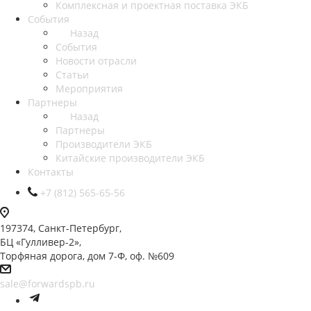
Комплексная и проектная поставка ЭКБ
События
Назад
События
Новости отрасли
Статьи
Мероприятия
Партнеры
Назад
Партнеры
Производители ЭКБ
Китайские производители ЭКБ
Контакты
+7 (812) 565-65-56
197374, Санкт-Петербург,
БЦ «Гулливер-2»,
Торфяная дорога, дом 7-Ф, оф. №609
sale@forwardspb.ru