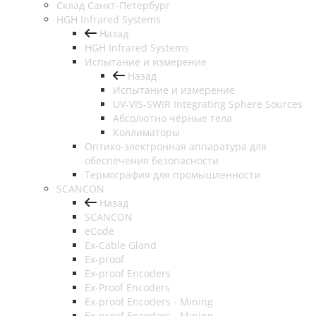
Cклад Санкт-Петербург
HGH Infrared Systems
Назад
HGH Infrared Systems
Испытание и измерение
Назад
Испытание и измерение
UV-VIS-SWIR Integrating Sphere Sources
Абсолютно чёрные тела
Коллиматоры
Оптико-электронная аппаратура для
обеспечения безопасности
Термография для промышленности
SCANCON
Назад
SCANCON
eCode
Ex-Cable Gland
Ex-proof
Ex-proof Encoders
Ex-Proof Encoders
Ex-proof Encoders - Mining
Ex-proof Encoders - Mining