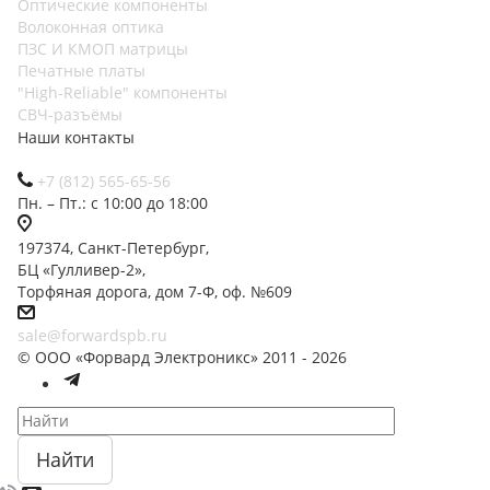
Оптические компоненты
Волоконная оптика
ПЗС И КМОП матрицы
Печатные платы
"High-Reliable" компоненты
СВЧ-разъёмы
Наши контакты
+7 (812) 565-65-56
Пн. – Пт.: с 10:00 до 18:00
197374, Санкт-Петербург,
БЦ «Гулливер-2»,
Торфяная дорога, дом 7-Ф, оф. №609
sale@forwardspb.ru
© ООО «Форвард Электроникс» 2011 - 2026
Найти