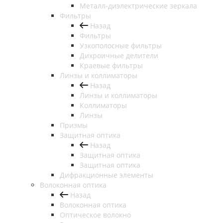
Металл-диэлектрические зеркала
Фильтры
Назад
Фильтры
Узкополосные фильтры
Дихроичные делители
Краевые фильтры
Линзы и коллиматоры
Назад
Линзы и коллиматоры
Коллиматоры
Линзы
Призмы
Защитная оптика
Назад
Защитная оптика
Защитная оптика
Дифракционные элементы
Волоконная оптика
Назад
Волоконная оптика
Оптическое волокно