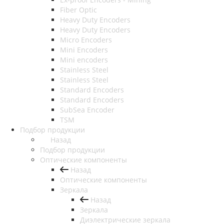
Fiber Optic
Heavy Duty Encoders
Heavy Duty Encoders
Micro Encoders
Mini Encoders
Mini encoders
Stainless Steel
Stainless Steel
Standard Encoders
Standard Encoders
SubSea Encoder
TSM
Подбор продукции
Назад
Подбор продукции
Оптические компоненты
Назад
Оптические компоненты
Зеркала
Назад
Зеркала
Диэлектрические зеркала