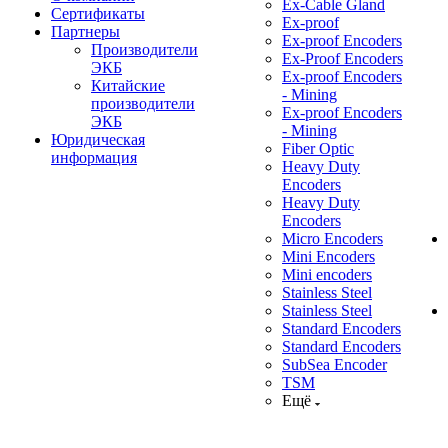
Ex-Cable Gland
Сертификаты
Ex-proof
Партнеры
Ex-proof Encoders
Производители
Ex-Proof Encoders
ЭКБ
Ex-proof Encoders
Китайские
- Mining
производители
Ex-proof Encoders
ЭКБ
- Mining
Юридическая
Fiber Optic
информация
Heavy Duty
Encoders
Heavy Duty
Encoders
Micro Encoders
Mini Encoders
Mini encoders
Stainless Steel
Stainless Steel
Standard Encoders
Standard Encoders
SubSea Encoder
TSM
Ещё