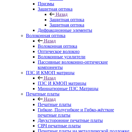
Призмы
Защитная оптика
Назад
Защитная оптика
Защитная оптика
Дифракционные элементы
Волоконная оптика
Назад
Волоконная оптика
Оптическое волокно
Волоконные усилители
Пассивные волоконно-оптические
компоненты
ПЗС И КМОП матрицы
Назад
ПЗС И КМОП матрицы
Миниатюрные ПЗС Матрицы
Печатные платы
Назад
Печатные платы
Гибкие, Полугибкие и Гибко-жёсткие
печатные платы
Двухсторонние печатные платы
СВЧ печатные платы
Печатные платы на металлической подложке