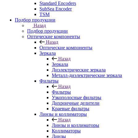
Standard Encoders
SubSea Encoder
TSM
Подбор продукции
Назад
Подбор продукции
Оптические компоненты
Назад
Оптические компоненты
Зеркала
Назад
Зеркала
Диэлектрические зеркала
Металл-диэлектрические зеркала
Фильтры
Назад
Фильтры
Узкополосные фильтры
Дихроичные делители
Краевые фильтры
Линзы и коллиматоры
Назад
Линзы и коллиматоры
Коллиматоры
Линзы