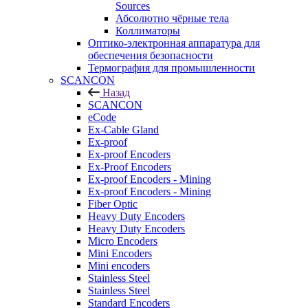
Sources
Абсолютно чёрные тела
Коллиматоры
Оптико-электронная аппаратура для
обеспечения безопасности
Термография для промышленности
SCANCON
Назад
SCANCON
eCode
Ex-Cable Gland
Ex-proof
Ex-proof Encoders
Ex-Proof Encoders
Ex-proof Encoders - Mining
Ex-proof Encoders - Mining
Fiber Optic
Heavy Duty Encoders
Heavy Duty Encoders
Micro Encoders
Mini Encoders
Mini encoders
Stainless Steel
Stainless Steel
Standard Encoders