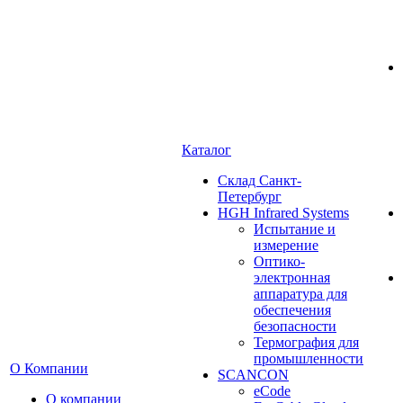
Каталог
Cклад Санкт-
Петербург
HGH Infrared Systems
Испытание и
измерение
Оптико-
электронная
аппаратура для
обеспечения
безопасности
Термография для
промышленности
О Компании
SCANCON
eCode
О компании