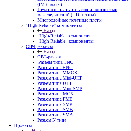
(IMS платы)
Печатные платы с высокой плотностью
межсоединений (HDI платы)
Многослойные печатные платы
"High-Reliable" компоненты
Назад
"High-Reliable" компоненты
"High-Reliable" компоненты
СВЧ-разъёмы
Назад
СВЧ-разъёмы
Разъем типа TNC
Разъем типа BNC
Разъем типа MMCX
Разъем типа Mini-UHF
Разъем типа UHF
Разъем типа Mini-SMP
Разъем типа MCX
Разъем типа FME
Разъем типа SMP
Разъем типа SMB
Разъем типа SMA
Разъем N типа
Проекты
Назад