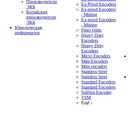
Производители
Ex-Proof Encoders
ЭКБ
Ex-proof Encoders
Китайские
- Mining
производители
Ex-proof Encoders
ЭКБ
- Mining
Юридическая
Fiber Optic
информация
Heavy Duty
Encoders
Heavy Duty
Encoders
Micro Encoders
Mini Encoders
Mini encoders
Stainless Steel
Stainless Steel
Standard Encoders
Standard Encoders
SubSea Encoder
TSM
Ещё