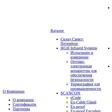
Каталог
Cклад Санкт-
Петербург
HGH Infrared Systems
Испытание и
измерение
Оптико-
электронная
аппаратура для
обеспечения
безопасности
Термография для
промышленности
О Компании
SCANCON
eCode
О компании
Ex-Cable Gland
Сертификаты
Ex-proof
Партнеры
Ex-proof Encoders