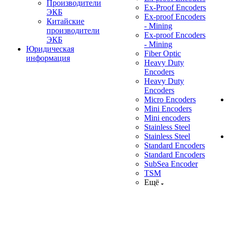
Производители
Ex-Proof Encoders
ЭКБ
Ex-proof Encoders
Китайские
- Mining
производители
Ex-proof Encoders
ЭКБ
- Mining
Юридическая
Fiber Optic
информация
Heavy Duty
Encoders
Heavy Duty
Encoders
Micro Encoders
Mini Encoders
Mini encoders
Stainless Steel
Stainless Steel
Standard Encoders
Standard Encoders
SubSea Encoder
TSM
Ещё