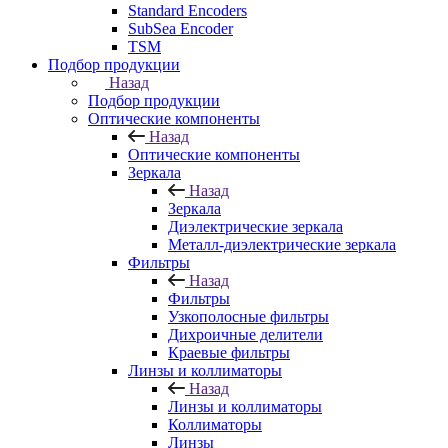
Standard Encoders
SubSea Encoder
TSM
Подбор продукции
Назад
Подбор продукции
Оптические компоненты
Назад
Оптические компоненты
Зеркала
Назад
Зеркала
Диэлектрические зеркала
Металл-диэлектрические зеркала
Фильтры
Назад
Фильтры
Узкополосные фильтры
Дихроичные делители
Краевые фильтры
Линзы и коллиматоры
Назад
Линзы и коллиматоры
Коллиматоры
Линзы