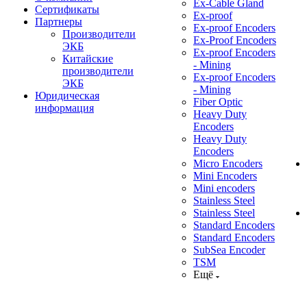
Ex-Cable Gland
Сертификаты
Ex-proof
Партнеры
Ex-proof Encoders
Производители
Ex-Proof Encoders
ЭКБ
Ex-proof Encoders
Китайские
- Mining
производители
Ex-proof Encoders
ЭКБ
- Mining
Юридическая
Fiber Optic
информация
Heavy Duty
Encoders
Heavy Duty
Encoders
Micro Encoders
Mini Encoders
Mini encoders
Stainless Steel
Stainless Steel
Standard Encoders
Standard Encoders
SubSea Encoder
TSM
Ещё