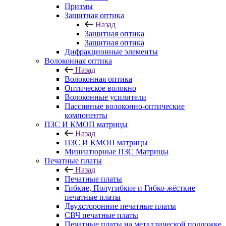
Призмы
Защитная оптика
Назад
Защитная оптика
Защитная оптика
Дифракционные элементы
Волоконная оптика
Назад
Волоконная оптика
Оптическое волокно
Волоконные усилители
Пассивные волоконно-оптические
компоненты
ПЗС И КМОП матрицы
Назад
ПЗС И КМОП матрицы
Миниатюрные ПЗС Матрицы
Печатные платы
Назад
Печатные платы
Гибкие, Полугибкие и Гибко-жёсткие
печатные платы
Двухсторонние печатные платы
СВЧ печатные платы
Печатные платы на металлической подложке