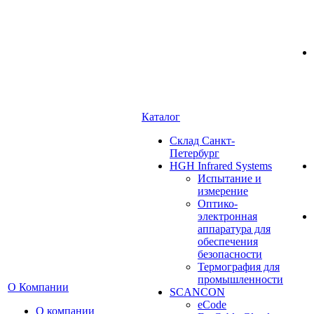
Каталог
Cклад Санкт-
Петербург
HGH Infrared Systems
Испытание и
измерение
Оптико-
электронная
аппаратура для
обеспечения
безопасности
Термография для
промышленности
О Компании
SCANCON
eCode
О компании