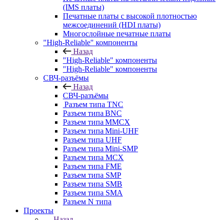
(IMS платы)
Печатные платы с высокой плотностью
межсоединений (HDI платы)
Многослойные печатные платы
"High-Reliable" компоненты
Назад
"High-Reliable" компоненты
"High-Reliable" компоненты
СВЧ-разъёмы
Назад
СВЧ-разъёмы
Разъем типа TNC
Разъем типа BNC
Разъем типа MMCX
Разъем типа Mini-UHF
Разъем типа UHF
Разъем типа Mini-SMP
Разъем типа MCX
Разъем типа FME
Разъем типа SMP
Разъем типа SMB
Разъем типа SMA
Разъем N типа
Проекты
Назад