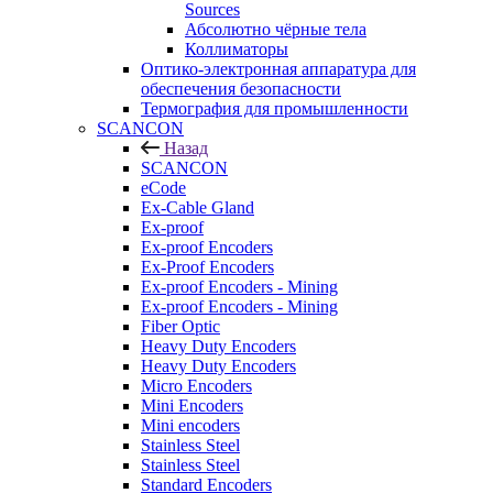
Sources
Абсолютно чёрные тела
Коллиматоры
Оптико-электронная аппаратура для
обеспечения безопасности
Термография для промышленности
SCANCON
Назад
SCANCON
eCode
Ex-Cable Gland
Ex-proof
Ex-proof Encoders
Ex-Proof Encoders
Ex-proof Encoders - Mining
Ex-proof Encoders - Mining
Fiber Optic
Heavy Duty Encoders
Heavy Duty Encoders
Micro Encoders
Mini Encoders
Mini encoders
Stainless Steel
Stainless Steel
Standard Encoders