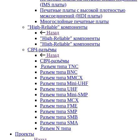
(IMS платы)
Печатные платы с высокой плотностью
межсоединений (HDI платы)
Многослойные печатные платы
"High-Reliable" компоненты
Назад
"High-Reliable" компоненты
"High-Reliable" компоненты
СВЧ-разъёмы
Назад
СВЧ-разъёмы
Разъем типа TNC
Разъем типа BNC
Разъем типа MMCX
Разъем типа Mini-UHF
Разъем типа UHF
Разъем типа Mini-SMP
Разъем типа MCX
Разъем типа FME
Разъем типа SMP
Разъем типа SMB
Разъем типа SMA
Разъем N типа
Проекты
Назад