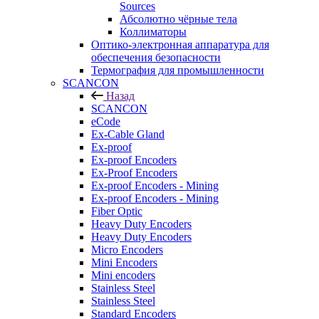
Sources
Абсолютно чёрные тела
Коллиматоры
Оптико-электронная аппаратура для
обеспечения безопасности
Термография для промышленности
SCANCON
Назад
SCANCON
eCode
Ex-Cable Gland
Ex-proof
Ex-proof Encoders
Ex-Proof Encoders
Ex-proof Encoders - Mining
Ex-proof Encoders - Mining
Fiber Optic
Heavy Duty Encoders
Heavy Duty Encoders
Micro Encoders
Mini Encoders
Mini encoders
Stainless Steel
Stainless Steel
Standard Encoders