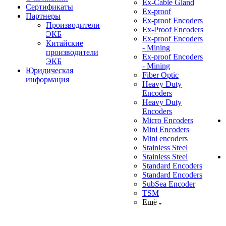
Ex-Cable Gland
Сертификаты
Ex-proof
Партнеры
Ex-proof Encoders
Производители
Ex-Proof Encoders
ЭКБ
Ex-proof Encoders
Китайские
- Mining
производители
Ex-proof Encoders
ЭКБ
- Mining
Юридическая
Fiber Optic
информация
Heavy Duty
Encoders
Heavy Duty
Encoders
Micro Encoders
Mini Encoders
Mini encoders
Stainless Steel
Stainless Steel
Standard Encoders
Standard Encoders
SubSea Encoder
TSM
Ещё