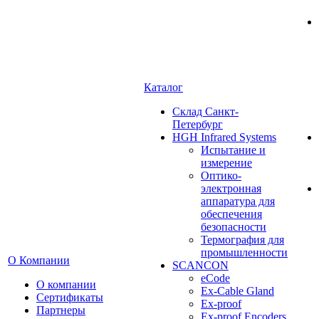
Каталог
Cклад Санкт-
Петербург
HGH Infrared Systems
Испытание и
измерение
Оптико-
электронная
аппаратура для
обеспечения
безопасности
Термография для
промышленности
О Компании
SCANCON
eCode
О компании
Ex-Cable Gland
Сертификаты
Ex-proof
Партнеры
Ex-proof Encoders