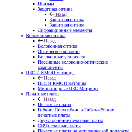
Призмы
Защитная оптика
Назад
Защитная оптика
Защитная оптика
Дифракционные элементы
Волоконная оптика
Назад
Волоконная оптика
Оптическое волокно
Волоконные усилители
Пассивные волоконно-оптические
компоненты
ПЗС И КМОП матрицы
Назад
ПЗС И КМОП матрицы
Миниатюрные ПЗС Матрицы
Печатные платы
Назад
Печатные платы
Гибкие, Полугибкие и Гибко-жёсткие
печатные платы
Двухсторонние печатные платы
СВЧ печатные платы
Печатные платы на металлической подложке