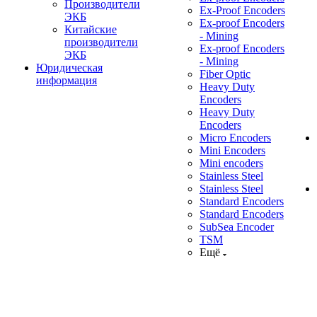
Производители
Ex-Proof Encoders
ЭКБ
Ex-proof Encoders
Китайские
- Mining
производители
Ex-proof Encoders
ЭКБ
- Mining
Юридическая
Fiber Optic
информация
Heavy Duty
Encoders
Heavy Duty
Encoders
Micro Encoders
Mini Encoders
Mini encoders
Stainless Steel
Stainless Steel
Standard Encoders
Standard Encoders
SubSea Encoder
TSM
Ещё