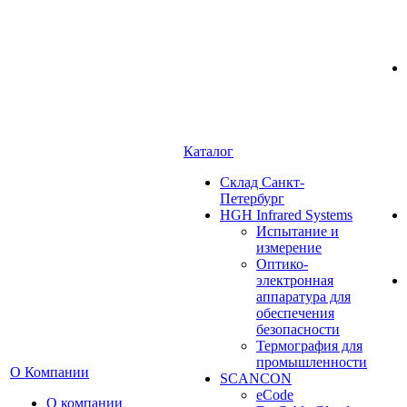
Каталог
Cклад Санкт-
Петербург
HGH Infrared Systems
Испытание и
измерение
Оптико-
электронная
аппаратура для
обеспечения
безопасности
Термография для
промышленности
О Компании
SCANCON
eCode
О компании