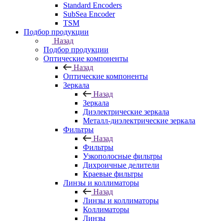
Standard Encoders
SubSea Encoder
TSM
Подбор продукции
Назад
Подбор продукции
Оптические компоненты
Назад
Оптические компоненты
Зеркала
Назад
Зеркала
Диэлектрические зеркала
Металл-диэлектрические зеркала
Фильтры
Назад
Фильтры
Узкополосные фильтры
Дихроичные делители
Краевые фильтры
Линзы и коллиматоры
Назад
Линзы и коллиматоры
Коллиматоры
Линзы