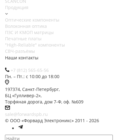
SCANCON
Продукция
Оптические компоненты
Волоконная оптика
ПЗС И КМОП матрицы
Печатные платы
"High-Reliable" компоненты
СВЧ-разъёмы
Наши контакты
+7 (812) 565-65-56
Пн. – Пт.: с 10:00 до 18:00
197374, Санкт-Петербург,
БЦ «Гулливер-2»,
Торфяная дорога, дом 7-Ф, оф. №609
sale@forwardspb.ru
© ООО «Форвард Электроникс» 2011 - 2026