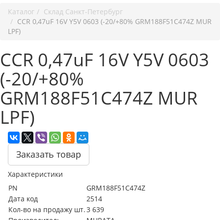
Каталог
Cклад Санкт-Петербург
CCR 0,47uF 16V Y5V 0603 (-20/+80% GRM188F51C474Z MUR
LPF)
CCR 0,47uF 16V Y5V 0603
(-20/+80%
GRM188F51C474Z MUR
LPF)
Заказать товар
Характеристики
PN
GRM188F51C474Z
Дата код
2514
Кол-во на продажу шт.
3 639