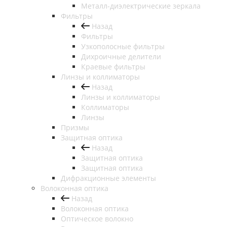
Металл-диэлектрические зеркала
Фильтры
Назад
Фильтры
Узкополосные фильтры
Дихроичные делители
Краевые фильтры
Линзы и коллиматоры
Назад
Линзы и коллиматоры
Коллиматоры
Линзы
Призмы
Защитная оптика
Назад
Защитная оптика
Защитная оптика
Дифракционные элементы
Волоконная оптика
Назад
Волоконная оптика
Оптическое волокно