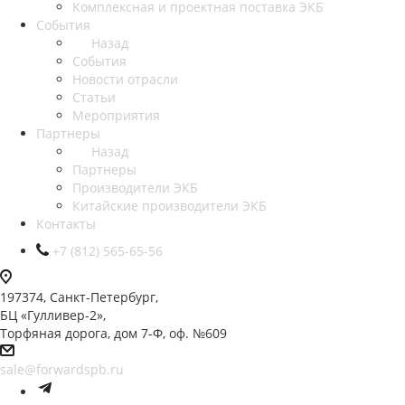
Комплексная и проектная поставка ЭКБ
События
Назад
События
Новости отрасли
Статьи
Мероприятия
Партнеры
Назад
Партнеры
Производители ЭКБ
Китайские производители ЭКБ
Контакты
+7 (812) 565-65-56
197374, Санкт-Петербург,
БЦ «Гулливер-2»,
Торфяная дорога, дом 7-Ф, оф. №609
sale@forwardspb.ru