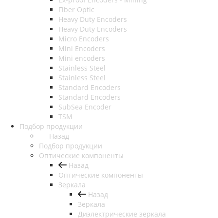
Fiber Optic
Heavy Duty Encoders
Heavy Duty Encoders
Micro Encoders
Mini Encoders
Mini encoders
Stainless Steel
Stainless Steel
Standard Encoders
Standard Encoders
SubSea Encoder
TSM
Подбор продукции
Назад
Подбор продукции
Оптические компоненты
Назад
Оптические компоненты
Зеркала
Назад
Зеркала
Диэлектрические зеркала