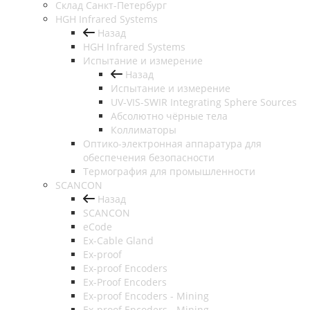
Cклад Санкт-Петербург
HGH Infrared Systems
Назад
HGH Infrared Systems
Испытание и измерение
Назад
Испытание и измерение
UV-VIS-SWIR Integrating Sphere Sources
Абсолютно чёрные тела
Коллиматоры
Оптико-электронная аппаратура для
обеспечения безопасности
Термография для промышленности
SCANCON
Назад
SCANCON
eCode
Ex-Cable Gland
Ex-proof
Ex-proof Encoders
Ex-Proof Encoders
Ex-proof Encoders - Mining
Ex-proof Encoders - Mining