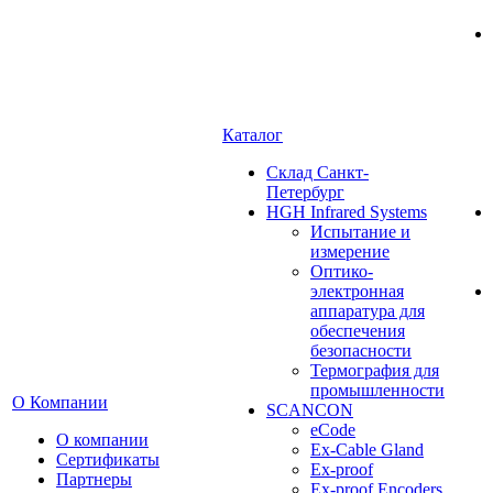
Каталог
Cклад Санкт-
Петербург
HGH Infrared Systems
Испытание и
измерение
Оптико-
электронная
аппаратура для
обеспечения
безопасности
Термография для
промышленности
О Компании
SCANCON
eCode
О компании
Ex-Cable Gland
Сертификаты
Ex-proof
Партнеры
Ex-proof Encoders