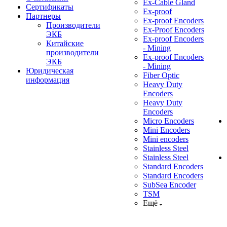
Ex-Cable Gland
Сертификаты
Ex-proof
Партнеры
Ex-proof Encoders
Производители
Ex-Proof Encoders
ЭКБ
Ex-proof Encoders
Китайские
- Mining
производители
Ex-proof Encoders
ЭКБ
- Mining
Юридическая
Fiber Optic
информация
Heavy Duty
Encoders
Heavy Duty
Encoders
Micro Encoders
Mini Encoders
Mini encoders
Stainless Steel
Stainless Steel
Standard Encoders
Standard Encoders
SubSea Encoder
TSM
Ещё