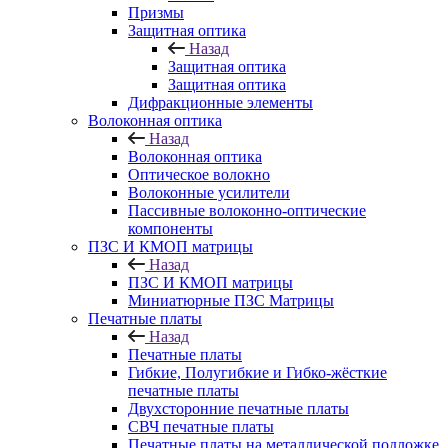
Призмы
Защитная оптика
Назад
Защитная оптика
Защитная оптика
Дифракционные элементы
Волоконная оптика
Назад
Волоконная оптика
Оптическое волокно
Волоконные усилители
Пассивные волоконно-оптические
компоненты
ПЗС И КМОП матрицы
Назад
ПЗС И КМОП матрицы
Миниатюрные ПЗС Матрицы
Печатные платы
Назад
Печатные платы
Гибкие, Полугибкие и Гибко-жёсткие
печатные платы
Двухсторонние печатные платы
СВЧ печатные платы
Печатные платы на металлической подложке