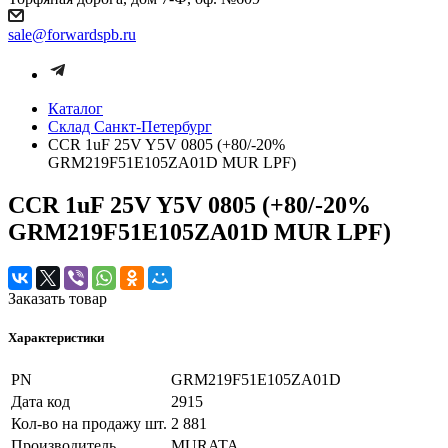
sale@forwardspb.ru
Каталог
Cклад Санкт-Петербург
CCR 1uF 25V Y5V 0805 (+80/-20%
GRM219F51E105ZA01D MUR LPF)
CCR 1uF 25V Y5V 0805 (+80/-20%
GRM219F51E105ZA01D MUR LPF)
Заказать товар
Характеристики
PN
GRM219F51E105ZA01D
Дата код
2915
Кол-во на продажу шт.
2 881
Производитель
MURATA