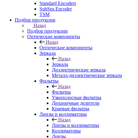
Standard Encoders
SubSea Encoder
TSM
Подбор продукции
Назад
Подбор продукции
Оптические компоненты
Назад
Оптические компоненты
Зеркала
Назад
Зеркала
Диэлектрические зеркала
Металл-диэлектрические зеркала
Фильтры
Назад
Фильтры
Узкополосные фильтры
Дихроичные делители
Краевые фильтры
Линзы и коллиматоры
Назад
Линзы и коллиматоры
Коллиматоры
Линзы