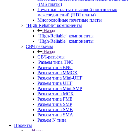
(IMS платы)
Печатные платы с высокой плотностью
межсоединений (HDI платы)
Многослойные печатные платы
"High-Reliable" компоненты
Назад
"High-Reliable" компоненты
"High-Reliable" компоненты
СВЧ-разъёмы
Назад
СВЧ-разъёмы
Разъем типа TNC
Разъем типа BNC
Разъем типа MMCX
Разъем типа Mini-UHF
Разъем типа UHF
Разъем типа Mini-SMP
Разъем типа MCX
Разъем типа FME
Разъем типа SMP
Разъем типа SMB
Разъем типа SMA
Разъем N типа
Проекты
Назад