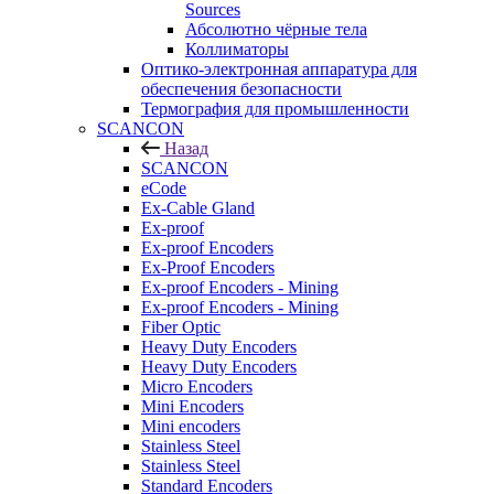
Sources
Абсолютно чёрные тела
Коллиматоры
Оптико-электронная аппаратура для
обеспечения безопасности
Термография для промышленности
SCANCON
Назад
SCANCON
eCode
Ex-Cable Gland
Ex-proof
Ex-proof Encoders
Ex-Proof Encoders
Ex-proof Encoders - Mining
Ex-proof Encoders - Mining
Fiber Optic
Heavy Duty Encoders
Heavy Duty Encoders
Micro Encoders
Mini Encoders
Mini encoders
Stainless Steel
Stainless Steel
Standard Encoders