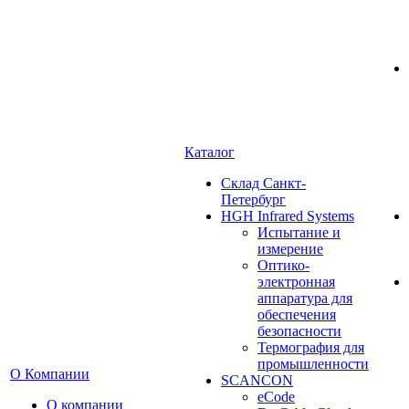
Каталог
Cклад Санкт-
Петербург
HGH Infrared Systems
Испытание и
измерение
Оптико-
электронная
аппаратура для
обеспечения
безопасности
Термография для
промышленности
О Компании
SCANCON
eCode
О компании