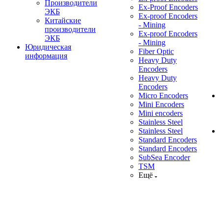
Производители
Ex-Proof Encoders
ЭКБ
Ex-proof Encoders
Китайские
- Mining
производители
Ex-proof Encoders
ЭКБ
- Mining
Юридическая
Fiber Optic
информация
Heavy Duty
Encoders
Heavy Duty
Encoders
Micro Encoders
Mini Encoders
Mini encoders
Stainless Steel
Stainless Steel
Standard Encoders
Standard Encoders
SubSea Encoder
TSM
Ещё