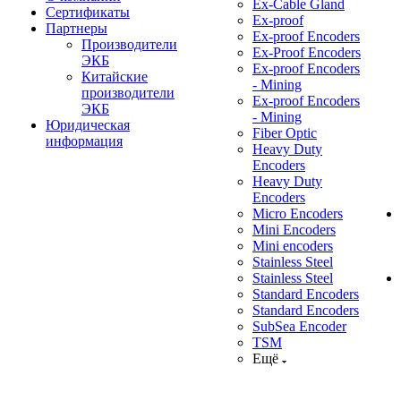
Ex-Cable Gland
Сертификаты
Ex-proof
Партнеры
Ex-proof Encoders
Производители
Ex-Proof Encoders
ЭКБ
Ex-proof Encoders
Китайские
- Mining
производители
Ex-proof Encoders
ЭКБ
- Mining
Юридическая
Fiber Optic
информация
Heavy Duty
Encoders
Heavy Duty
Encoders
Micro Encoders
Mini Encoders
Mini encoders
Stainless Steel
Stainless Steel
Standard Encoders
Standard Encoders
SubSea Encoder
TSM
Ещё