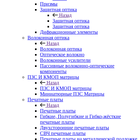
Призмы
Защитная оптика
Назад
Защитная оптика
Защитная оптика
Дифракционные элементы
Волоконная оптика
Назад
Волоконная оптика
Оптическое волокно
Волоконные усилители
Пассивные волоконно-оптические
компоненты
ПЗС И КМОП матрицы
Назад
ПЗС И КМОП матрицы
Миниатюрные ПЗС Матрицы
Печатные платы
Назад
Печатные платы
Гибкие, Полугибкие и Гибко-жёсткие
печатные платы
Двухсторонние печатные платы
СВЧ печатные платы
Печатные платы на металлической подложке