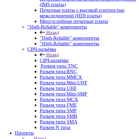
(IMS платы)
Печатные платы с высокой плотностью
межсоединений (HDI платы)
Многослойные печатные платы
"High-Reliable" компоненты
Назад
"High-Reliable" компоненты
"High-Reliable" компоненты
СВЧ-разъёмы
Назад
СВЧ-разъёмы
Разъем типа TNC
Разъем типа BNC
Разъем типа MMCX
Разъем типа Mini-UHF
Разъем типа UHF
Разъем типа Mini-SMP
Разъем типа MCX
Разъем типа FME
Разъем типа SMP
Разъем типа SMB
Разъем типа SMA
Разъем N типа
Проекты
Назад