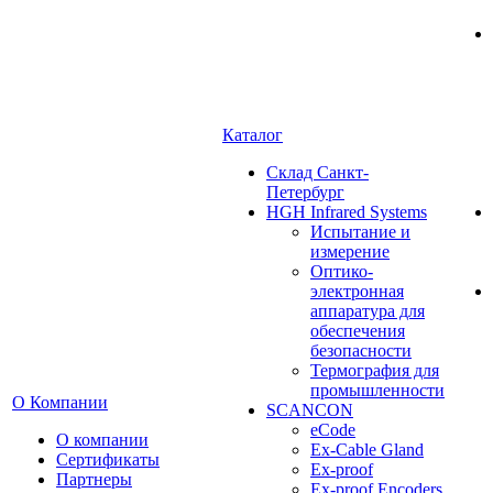
Каталог
Cклад Санкт-
Петербург
HGH Infrared Systems
Испытание и
измерение
Оптико-
электронная
аппаратура для
обеспечения
безопасности
Термография для
промышленности
О Компании
SCANCON
eCode
О компании
Ex-Cable Gland
Сертификаты
Ex-proof
Партнеры
Ex-proof Encoders