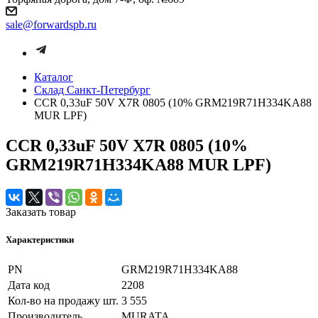
sale@forwardspb.ru
Каталог
Cклад Санкт-Петербург
CCR 0,33uF 50V X7R 0805 (10% GRM219R71H334KA88
MUR LPF)
CCR 0,33uF 50V X7R 0805 (10%
GRM219R71H334KA88 MUR LPF)
Заказать товар
Характеристики
PN
GRM219R71H334KA88
Дата код
2208
Кол-во на продажу шт.
3 555
Производитель
MURATA