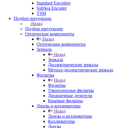
Standard Encoders
SubSea Encoder
TSM
Подбор продукции
Назад
Подбор продукции
Оптические компоненты
Назад
Оптические компоненты
Зеркала
Назад
Зеркала
Диэлектрические зеркала
Металл-диэлектрические зеркала
Фильтры
Назад
Фильтры
Узкополосные фильтры
Дихроичные делители
Краевые фильтры
Линзы и коллиматоры
Назад
Линзы и коллиматоры
Коллиматоры
Линзы