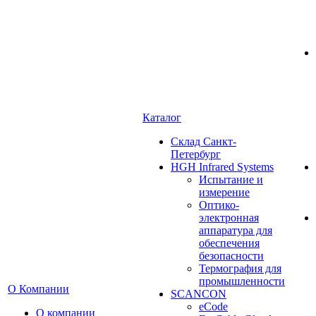
Каталог
Cклад Санкт-
Петербург
HGH Infrared Systems
Испытание и
измерение
Оптико-
электронная
аппаратура для
обеспечения
безопасности
Термография для
промышленности
О Компании
SCANCON
eCode
О компании