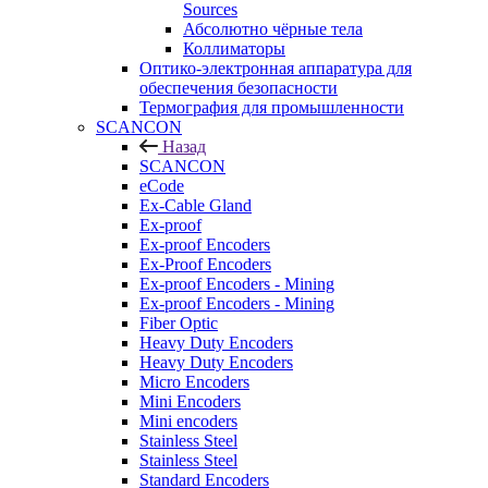
Sources
Абсолютно чёрные тела
Коллиматоры
Оптико-электронная аппаратура для
обеспечения безопасности
Термография для промышленности
SCANCON
Назад
SCANCON
eCode
Ex-Cable Gland
Ex-proof
Ex-proof Encoders
Ex-Proof Encoders
Ex-proof Encoders - Mining
Ex-proof Encoders - Mining
Fiber Optic
Heavy Duty Encoders
Heavy Duty Encoders
Micro Encoders
Mini Encoders
Mini encoders
Stainless Steel
Stainless Steel
Standard Encoders