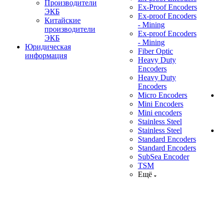
Производители
Ex-Proof Encoders
ЭКБ
Ex-proof Encoders
Китайские
- Mining
производители
Ex-proof Encoders
ЭКБ
- Mining
Юридическая
Fiber Optic
информация
Heavy Duty
Encoders
Heavy Duty
Encoders
Micro Encoders
Mini Encoders
Mini encoders
Stainless Steel
Stainless Steel
Standard Encoders
Standard Encoders
SubSea Encoder
TSM
Ещё