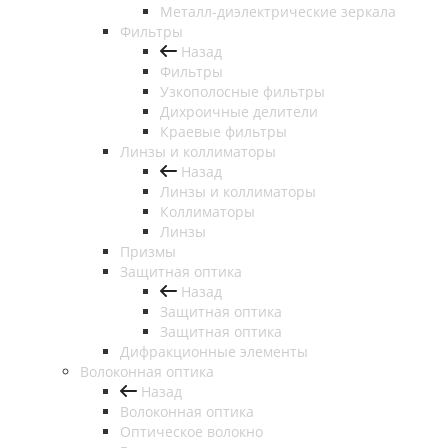
Металл-диэлектрические зеркала
Фильтры
Назад
Фильтры
Узкополосные фильтры
Дихроичные делители
Краевые фильтры
Линзы и коллиматоры
Назад
Линзы и коллиматоры
Коллиматоры
Линзы
Призмы
Защитная оптика
Назад
Защитная оптика
Защитная оптика
Дифракционные элементы
Волоконная оптика
Назад
Волоконная оптика
Оптическое волокно