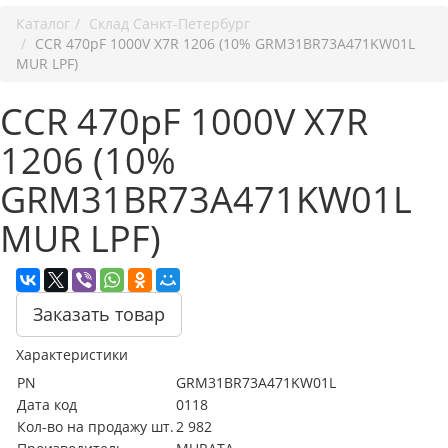
Каталог
Cклад Санкт-Петербург
CCR 470pF 1000V X7R 1206 (10% GRM31BR73A471KW01L
MUR LPF)
CCR 470pF 1000V X7R
1206 (10%
GRM31BR73A471KW01L
MUR LPF)
Заказать товар
Характеристики
PN
GRM31BR73A471KW01L
Дата код
0118
Кол-во на продажу шт.
2 982