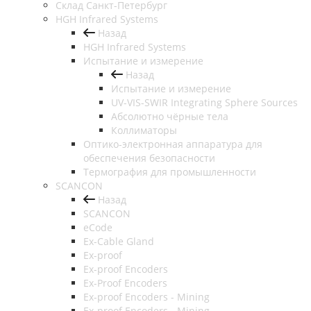
Cклад Санкт-Петербург
HGH Infrared Systems
Назад
HGH Infrared Systems
Испытание и измерение
Назад
Испытание и измерение
UV-VIS-SWIR Integrating Sphere Sources
Абсолютно чёрные тела
Коллиматоры
Оптико-электронная аппаратура для
обеспечения безопасности
Термография для промышленности
SCANCON
Назад
SCANCON
eCode
Ex-Cable Gland
Ex-proof
Ex-proof Encoders
Ex-Proof Encoders
Ex-proof Encoders - Mining
Ex-proof Encoders - Mining