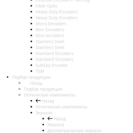
Fiber Optic
Heavy Duty Encoders
Heavy Duty Encoders
Micro Encoders
Mini Encoders
Mini encoders
Stainless Steel
Stainless Steel
Standard Encoders
Standard Encoders
SubSea Encoder
TSM
Подбор продукции
Назад
Подбор продукции
Оптические компоненты
Назад
Оптические компоненты
Зеркала
Назад
Зеркала
Диэлектрические зеркала