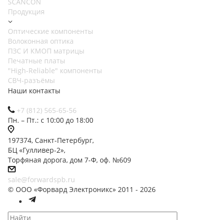
SCANCON
Продукция
Оптические компоненты
Волоконная оптика
ПЗС И КМОП матрицы
Печатные платы
"High-Reliable" компоненты
СВЧ-разъёмы
Наши контакты
+7 (812) 565-65-56
Пн. – Пт.: с 10:00 до 18:00
197374, Санкт-Петербург,
БЦ «Гулливер-2»,
Торфяная дорога, дом 7-Ф, оф. №609
sale@forwardspb.ru
© ООО «Форвард Электроникс» 2011 - 2026