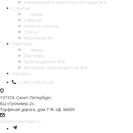
Комплексная и проектная поставка ЭКБ
События
Назад
События
Новости отрасли
Статьи
Мероприятия
Партнеры
Назад
Партнеры
Производители ЭКБ
Китайские производители ЭКБ
Контакты
+7 (812) 565-65-56
197374, Санкт-Петербург,
БЦ «Гулливер-2»,
Торфяная дорога, дом 7-Ф, оф. №609
sale@forwardspb.ru