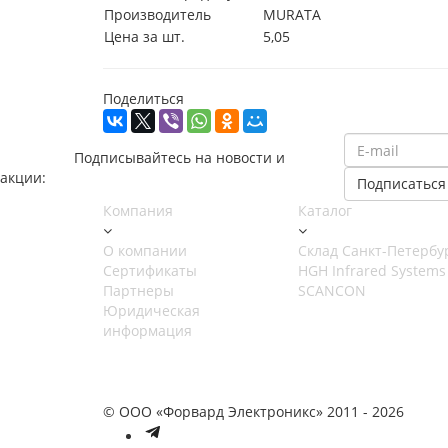
Производитель
MURATA
Цена за шт.
5,05
Поделиться
Подписывайтесь на новости и
акции:
Компания
Каталог
О компании
Cклад Санкт-Петербу
Сертификаты
HGH Infrared Systems
Партнеры
SCANCON
Юридическая
информация
© ООО «Форвард Электроникс» 2011 - 2026