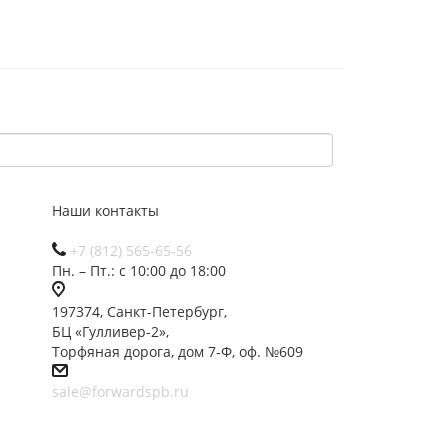
Наши контакты
+7 (812) 565-65-56
Пн. – Пт.: с 10:00 до 18:00
197374, Санкт-Петербург,
БЦ «Гулливер-2»,
Торфяная дорога, дом 7-Ф, оф. №609
sale@forwardspb.ru