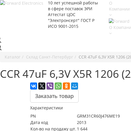
10 лет успешной работы
О
в сфере
поставок ЭРИ
Компании
Аттестат ЦОС
"Электронсерт" ГОСТ Р
ИСО 9001-2015
О Компан
Каталог
Cклад Санкт-Петербург
CCR 47uF 6,3V X5R 1206 
CCR 47uF 6,3V X5R 1206
Заказать товар
Характеристики
PN
GRM31CR60J476ME19
Дата код
2013
Кол-во на продажу шт.
1 644