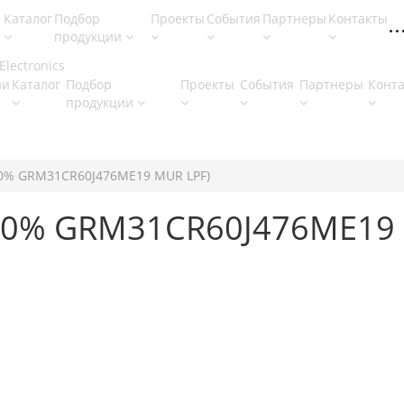
Каталог
Подбор
Проекты
События
Партнеры
Контакты
продукции
ии
Каталог
Подбор
Проекты
События
Партнеры
Конт
продукции
(20% GRM31CR60J476ME19 MUR LPF)
 (20% GRM31CR60J476ME19