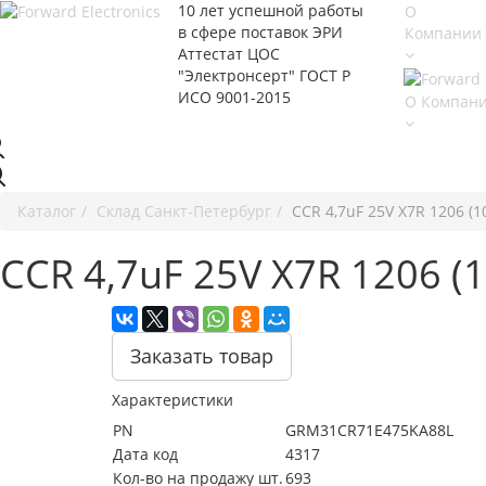
10 лет успешной работы
О
в сфере
поставок ЭРИ
Компании
Аттестат ЦОС
"Электронсерт" ГОСТ Р
ИСО 9001-2015
О Компан
Каталог
Cклад Санкт-Петербург
CCR 4,7uF 25V X7R 1206 
CCR 4,7uF 25V X7R 1206
Заказать товар
Характеристики
PN
GRM31CR71E475KA88L
Дата код
4317
Кол-во на продажу шт.
693