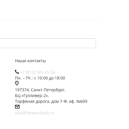
Наши контакты
+7 (812) 565-65-56
Пн. – Пт.: с 10:00 до 18:00
197374, Санкт-Петербург,
БЦ «Гулливер-2»,
Торфяная дорога, дом 7-Ф, оф. №609
sale@forwardspb.ru