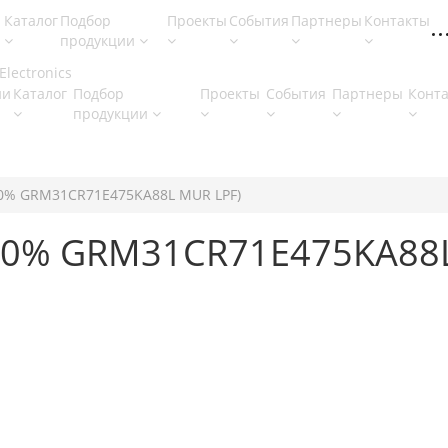
Каталог
Подбор
Проекты
События
Партнеры
Контакты
продукции
ии
Каталог
Подбор
Проекты
События
Партнеры
Конт
продукции
(10% GRM31CR71E475KA88L MUR LPF)
 (10% GRM31CR71E475KA88