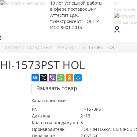
10 лет успешной работы
О
в сфере
поставок ЭРИ
Компании
Аттестат ЦОС
"Электронсерт" ГОСТ Р
О Компан
ИСО 9001-2015
Каталог
Cклад Санкт-Петербург
HI-1573PST HOL
HI-1573PST HOL
Заказать товар
Характеристики
PN
HI-1573PST
Дата код
2113
Кол-во на продажу шт.
5
Производитель
HOLT INTEGRATED CIRCUIT
Цена за шт.
7 063,64