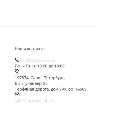
Наши контакты
+7 (812) 565-65-56
Пн. – Пт.: с 10:00 до 18:00
197374, Санкт-Петербург,
БЦ «Гулливер-2»,
Торфяная дорога, дом 7-Ф, оф. №609
sale@forwardspb.ru