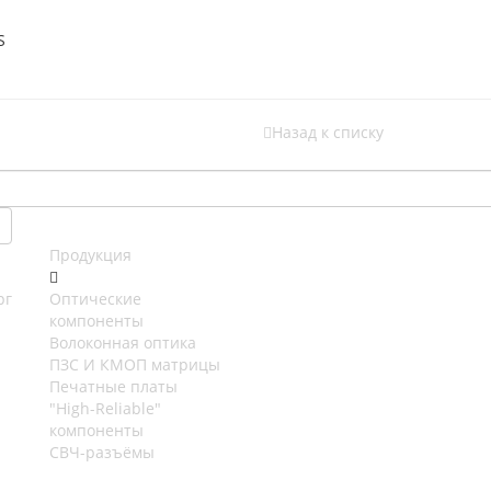
S
Назад к списку
Продукция
рг
Оптические
компоненты
Волоконная оптика
ПЗС И КМОП матрицы
Печатные платы
"High-Reliable"
компоненты
СВЧ-разъёмы