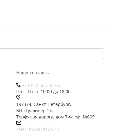
Наши контакты
+7 (812) 565-65-56
Пн. – Пт.: с 10:00 до 18:00
197374, Санкт-Петербург,
БЦ «Гулливер-2»,
Торфяная дорога, дом 7-Ф, оф. №609
sale@forwardspb.ru