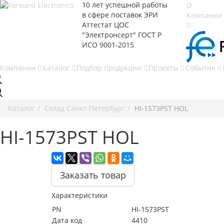
10 лет успешной работы
О
в сфере
поставок ЭРИ
Компании
Аттестат ЦОС
"Электронсерт" ГОСТ Р
ИСО 9001-2015
 Компании
Каталог
Подбор продукции
Проекты
События
Каталог
Cклад Санкт-Петербург
HI-1573PST HOL
HI-1573PST HOL
Заказать товар
Характеристики
PN
HI-1573PST
Дата код
4410