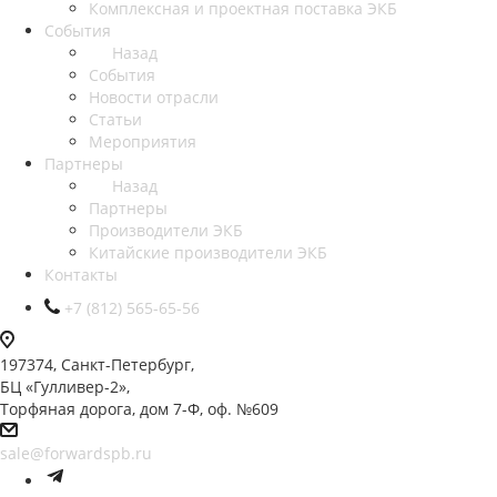
Комплексная и проектная поставка ЭКБ
События
Назад
События
Новости отрасли
Статьи
Мероприятия
Партнеры
Назад
Партнеры
Производители ЭКБ
Китайские производители ЭКБ
Контакты
+7 (812) 565-65-56
197374, Санкт-Петербург,
БЦ «Гулливер-2»,
Торфяная дорога, дом 7-Ф, оф. №609
sale@forwardspb.ru