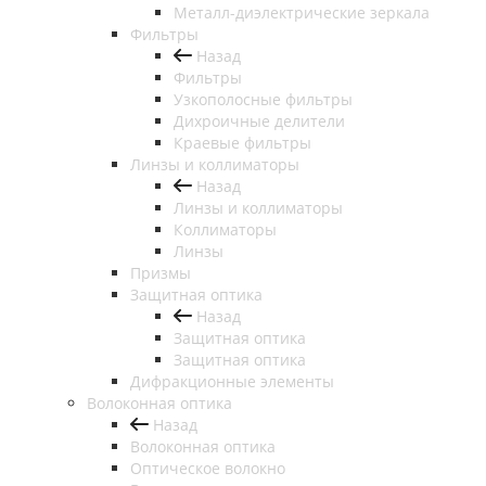
Металл-диэлектрические зеркала
Фильтры
Назад
Фильтры
Узкополосные фильтры
Дихроичные делители
Краевые фильтры
Линзы и коллиматоры
Назад
Линзы и коллиматоры
Коллиматоры
Линзы
Призмы
Защитная оптика
Назад
Защитная оптика
Защитная оптика
Дифракционные элементы
Волоконная оптика
Назад
Волоконная оптика
Оптическое волокно