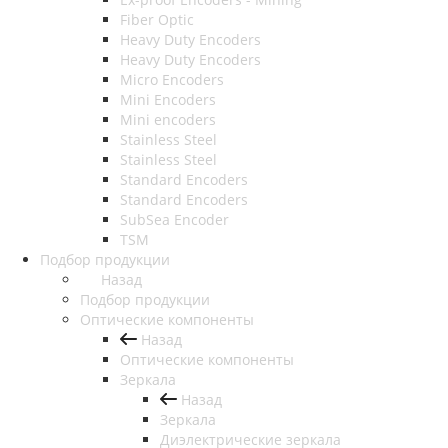
Fiber Optic
Heavy Duty Encoders
Heavy Duty Encoders
Micro Encoders
Mini Encoders
Mini encoders
Stainless Steel
Stainless Steel
Standard Encoders
Standard Encoders
SubSea Encoder
TSM
Подбор продукции
Назад
Подбор продукции
Оптические компоненты
Назад
Оптические компоненты
Зеркала
Назад
Зеркала
Диэлектрические зеркала