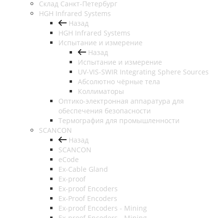
Cклад Санкт-Петербург
HGH Infrared Systems
Назад
HGH Infrared Systems
Испытание и измерение
Назад
Испытание и измерение
UV-VIS-SWIR Integrating Sphere Sources
Абсолютно чёрные тела
Коллиматоры
Оптико-электронная аппаратура для
обеспечения безопасности
Термография для промышленности
SCANCON
Назад
SCANCON
eCode
Ex-Cable Gland
Ex-proof
Ex-proof Encoders
Ex-Proof Encoders
Ex-proof Encoders - Mining
Ex-proof Encoders - Mining