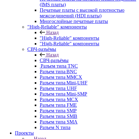
(IMS платы)
Печатные платы с высокой плотностью
межсоединений (HDI платы)
Многослойные печатные платы
"High-Reliable" компоненты
Назад
"High-Reliable" компоненты
"High-Reliable" компоненты
СВЧ-разъёмы
Назад
СВЧ-разъёмы
Разъем типа TNC
Разъем типа BNC
Разъем типа MMCX
Разъем типа Mini-UHF
Разъем типа UHF
Разъем типа Mini-SMP
Разъем типа MCX
Разъем типа FME
Разъем типа SMP
Разъем типа SMB
Разъем типа SMA
Разъем N типа
Проекты
Назад