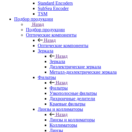
Standard Encoders
SubSea Encoder
TSM
Подбор продукции
Назад
Подбор продукции
Оптические компоненты
Назад
Оптические компоненты
Зеркала
Назад
Зеркала
Диэлектрические зеркала
Металл-диэлектрические зеркала
Фильтры
Назад
Фильтры
Узкополосные фильтры
Дихроичные делители
Краевые фильтры
Линзы и коллиматоры
Назад
Линзы и коллиматоры
Коллиматоры
Линзы