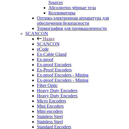
Sources
Абсолютно чёрные тела
Коллиматоры
Оптико-электронная аппаратура для
обеспечения безопасности
Термография для промышленности
SCANCON
Назад
SCANCON
eCode
Ex-Cable Gland
Ex-proof
Ex-proof Encoders
Ex-Proof Encoders
Ex-proof Encoders - Mining
Ex-proof Encoders - Mining
Fiber Optic
Heavy Duty Encoders
Heavy Duty Encoders
Micro Encoders
Mini Encoders
Mini encoders
Stainless Steel
Stainless Steel
Standard Encoders