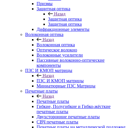
Призмы
Защитная оптика
Назад
Защитная оптика
Защитная оптика
Дифракционные элементы
Волоконная оптика
Назад
Волоконная оптика
Оптическое волокно
Волоконные усилители
Пассивные волоконно-оптические
компоненты
ПЗС И КМОП матрицы
Назад
ПЗС И КМОП матрицы
Миниатюрные ПЗС Матрицы
Печатные платы
Назад
Печатные платы
Гибкие, Полугибкие и Гибко-жёсткие
печатные платы
Двухсторонние печатные платы
СВЧ печатные платы
Печатные платы на металлической подложке