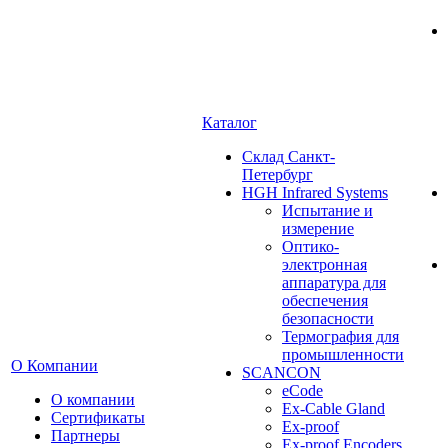
Каталог
Cклад Санкт-
Петербург
HGH Infrared Systems
Испытание и
измерение
Оптико-
электронная
аппаратура для
обеспечения
безопасности
Термография для
промышленности
О Компании
SCANCON
eCode
О компании
Ex-Cable Gland
Сертификаты
Ex-proof
Партнеры
Ex-proof Encoders