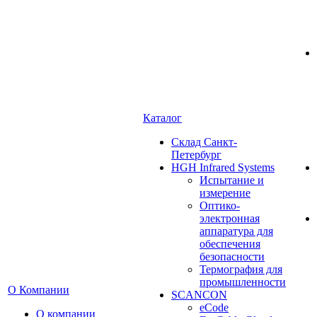
Каталог
Cклад Санкт-
Петербург
HGH Infrared Systems
Испытание и
измерение
Оптико-
электронная
аппаратура для
обеспечения
безопасности
Термография для
промышленности
О Компании
SCANCON
eCode
О компании