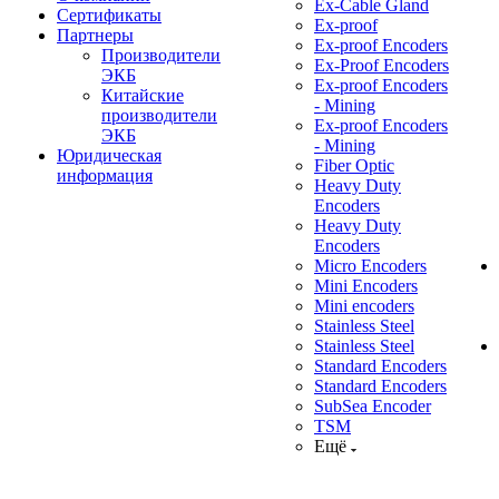
Ex-Cable Gland
Сертификаты
Ex-proof
Партнеры
Ex-proof Encoders
Производители
Ex-Proof Encoders
ЭКБ
Ex-proof Encoders
Китайские
- Mining
производители
Ex-proof Encoders
ЭКБ
- Mining
Юридическая
Fiber Optic
информация
Heavy Duty
Encoders
Heavy Duty
Encoders
Micro Encoders
Mini Encoders
Mini encoders
Stainless Steel
Stainless Steel
Standard Encoders
Standard Encoders
SubSea Encoder
TSM
Ещё