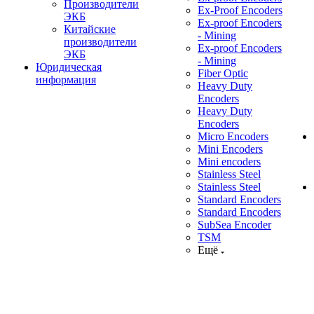
Производители
Ex-Proof Encoders
ЭКБ
Ex-proof Encoders
Китайские
- Mining
производители
Ex-proof Encoders
ЭКБ
- Mining
Юридическая
Fiber Optic
информация
Heavy Duty
Encoders
Heavy Duty
Encoders
Micro Encoders
Mini Encoders
Mini encoders
Stainless Steel
Stainless Steel
Standard Encoders
Standard Encoders
SubSea Encoder
TSM
Ещё