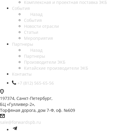
Комплексная и проектная поставка ЭКБ
События
Назад
События
Новости отрасли
Статьи
Мероприятия
Партнеры
Назад
Партнеры
Производители ЭКБ
Китайские производители ЭКБ
Контакты
+7 (812) 565-65-56
197374, Санкт-Петербург,
БЦ «Гулливер-2»,
Торфяная дорога, дом 7-Ф, оф. №609
sale@forwardspb.ru