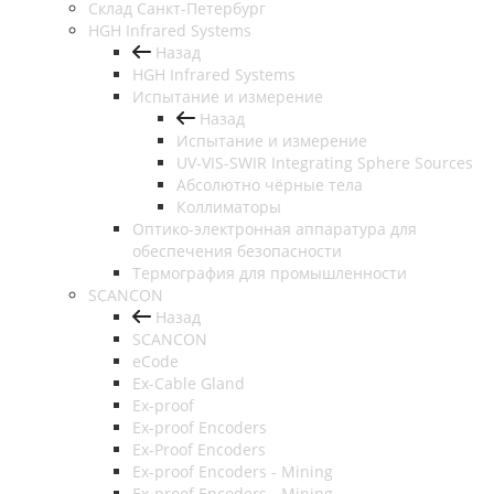
Cклад Санкт-Петербург
HGH Infrared Systems
Назад
HGH Infrared Systems
Испытание и измерение
Назад
Испытание и измерение
UV-VIS-SWIR Integrating Sphere Sources
Абсолютно чёрные тела
Коллиматоры
Оптико-электронная аппаратура для
обеспечения безопасности
Термография для промышленности
SCANCON
Назад
SCANCON
eCode
Ex-Cable Gland
Ex-proof
Ex-proof Encoders
Ex-Proof Encoders
Ex-proof Encoders - Mining
Ex-proof Encoders - Mining