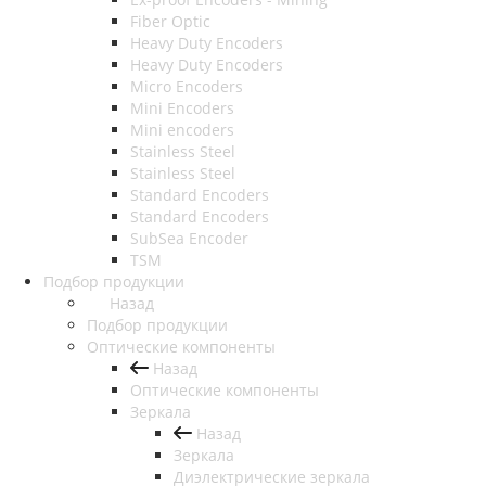
Fiber Optic
Heavy Duty Encoders
Heavy Duty Encoders
Micro Encoders
Mini Encoders
Mini encoders
Stainless Steel
Stainless Steel
Standard Encoders
Standard Encoders
SubSea Encoder
TSM
Подбор продукции
Назад
Подбор продукции
Оптические компоненты
Назад
Оптические компоненты
Зеркала
Назад
Зеркала
Диэлектрические зеркала