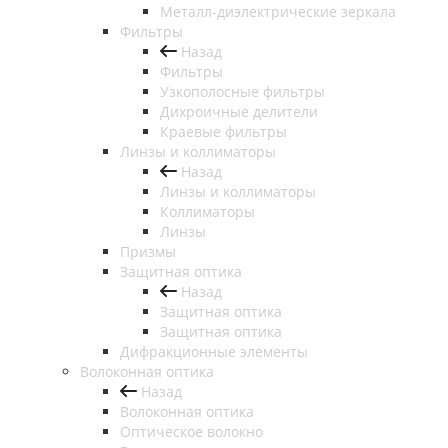
Металл-диэлектрические зеркала
Фильтры
Назад
Фильтры
Узкополосные фильтры
Дихроичные делители
Краевые фильтры
Линзы и коллиматоры
Назад
Линзы и коллиматоры
Коллиматоры
Линзы
Призмы
Защитная оптика
Назад
Защитная оптика
Защитная оптика
Дифракционные элементы
Волоконная оптика
Назад
Волоконная оптика
Оптическое волокно