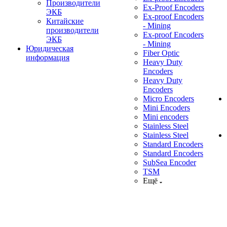
Производители
Ex-Proof Encoders
ЭКБ
Ex-proof Encoders
Китайские
- Mining
производители
Ex-proof Encoders
ЭКБ
- Mining
Юридическая
Fiber Optic
информация
Heavy Duty
Encoders
Heavy Duty
Encoders
Micro Encoders
Mini Encoders
Mini encoders
Stainless Steel
Stainless Steel
Standard Encoders
Standard Encoders
SubSea Encoder
TSM
Ещё