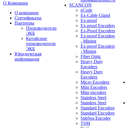
О Компании
SCANCON
eCode
О компании
Ex-Cable Gland
Сертификаты
Ex-proof
Партнеры
Ex-proof Encoders
Производители
Ex-Proof Encoders
ЭКБ
Ex-proof Encoders
Китайские
- Mining
производители
Ex-proof Encoders
ЭКБ
- Mining
Юридическая
Fiber Optic
информация
Heavy Duty
Encoders
Heavy Duty
Encoders
Micro Encoders
Mini Encoders
Mini encoders
Stainless Steel
Stainless Steel
Standard Encoders
Standard Encoders
SubSea Encoder
TSM