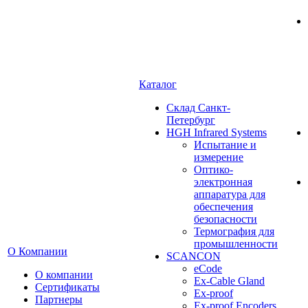
Каталог
Cклад Санкт-
Петербург
HGH Infrared Systems
Испытание и
измерение
Оптико-
электронная
аппаратура для
обеспечения
безопасности
Термография для
промышленности
О Компании
SCANCON
eCode
О компании
Ex-Cable Gland
Сертификаты
Ex-proof
Партнеры
Ex-proof Encoders