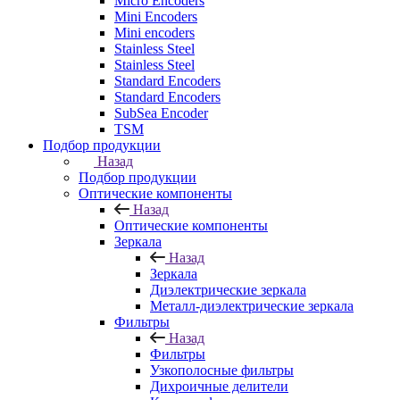
Micro Encoders
Mini Encoders
Mini encoders
Stainless Steel
Stainless Steel
Standard Encoders
Standard Encoders
SubSea Encoder
TSM
Подбор продукции
Назад
Подбор продукции
Оптические компоненты
Назад
Оптические компоненты
Зеркала
Назад
Зеркала
Диэлектрические зеркала
Металл-диэлектрические зеркала
Фильтры
Назад
Фильтры
Узкополосные фильтры
Дихроичные делители