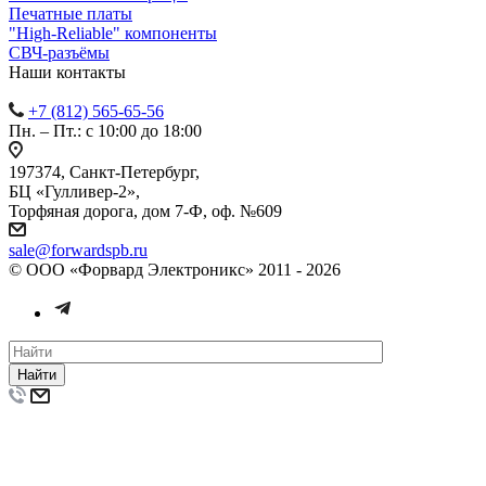
Печатные платы
"High-Reliable" компоненты
СВЧ-разъёмы
Наши контакты
+7 (812) 565-65-56
Пн. – Пт.: с 10:00 до 18:00
197374, Санкт-Петербург,
БЦ «Гулливер-2»,
Торфяная дорога, дом 7-Ф, оф. №609
sale@forwardspb.ru
© ООО «Форвард Электроникс» 2011 - 2026
Найти