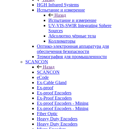
HGH Infrared Systems
Испытание и измерение
Назад
Испытание и измерение
UV-VIS-SWIR Integrating Sphere
Sources
Абсолютно чёрные тела
Коллиматоры
Оптико-электронная аппаратура для
обеспечения безопасности
Термография для промышленности
SCANCON
Назад
SCANCON
eCode
Ex-Cable Gland
Ex-proof
Ex-proof Encoders
Ex-Proof Encoders
Ex-proof Encoders - Mining
Ex-proof Encoders - Mining
Fiber Optic
Heavy Duty Encoders
Heavy Duty Encoders