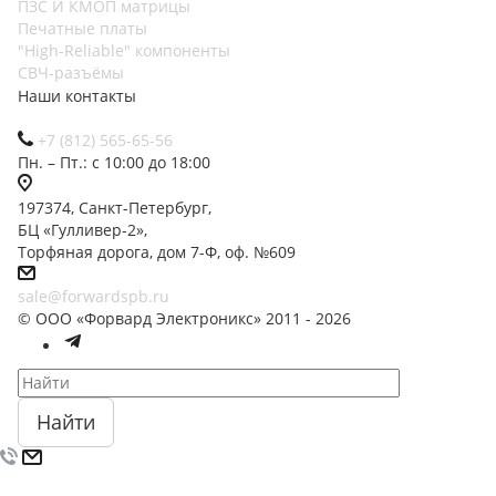
ПЗС И КМОП матрицы
Печатные платы
"High-Reliable" компоненты
СВЧ-разъёмы
Наши контакты
+7 (812) 565-65-56
Пн. – Пт.: с 10:00 до 18:00
197374, Санкт-Петербург,
БЦ «Гулливер-2»,
Торфяная дорога, дом 7-Ф, оф. №609
sale@forwardspb.ru
© ООО «Форвард Электроникс» 2011 - 2026
Найти