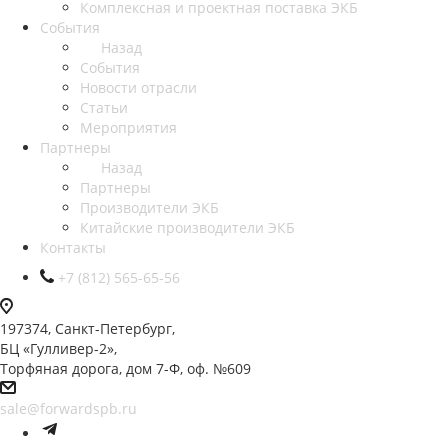
Комплексная и проектная поставка ЭКБ
События
Назад
События
Новости отрасли
Статьи
Мероприятия
Партнеры
Назад
Партнеры
Производители ЭКБ
Китайские производители ЭКБ
Контакты
+7 (812) 565-65-56
197374, Санкт-Петербург,
БЦ «Гулливер-2»,
Торфяная дорога, дом 7-Ф, оф. №609
sale@forwardspb.ru