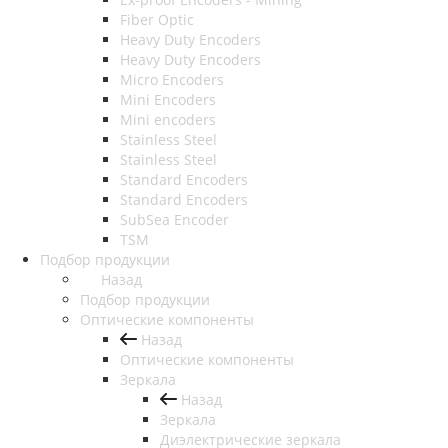
Fiber Optic
Heavy Duty Encoders
Heavy Duty Encoders
Micro Encoders
Mini Encoders
Mini encoders
Stainless Steel
Stainless Steel
Standard Encoders
Standard Encoders
SubSea Encoder
TSM
Подбор продукции
Назад
Подбор продукции
Оптические компоненты
Назад
Оптические компоненты
Зеркала
Назад
Зеркала
Диэлектрические зеркала