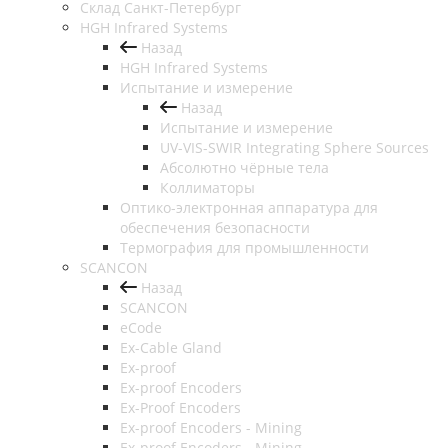
Cклад Санкт-Петербург
HGH Infrared Systems
Назад
HGH Infrared Systems
Испытание и измерение
Назад
Испытание и измерение
UV-VIS-SWIR Integrating Sphere Sources
Абсолютно чёрные тела
Коллиматоры
Оптико-электронная аппаратура для
обеспечения безопасности
Термография для промышленности
SCANCON
Назад
SCANCON
eCode
Ex-Cable Gland
Ex-proof
Ex-proof Encoders
Ex-Proof Encoders
Ex-proof Encoders - Mining
Ex-proof Encoders - Mining