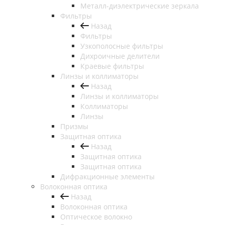
Металл-диэлектрические зеркала
Фильтры
Назад
Фильтры
Узкополосные фильтры
Дихроичные делители
Краевые фильтры
Линзы и коллиматоры
Назад
Линзы и коллиматоры
Коллиматоры
Линзы
Призмы
Защитная оптика
Назад
Защитная оптика
Защитная оптика
Дифракционные элементы
Волоконная оптика
Назад
Волоконная оптика
Оптическое волокно