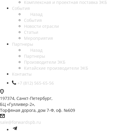
Комплексная и проектная поставка ЭКБ
События
Назад
События
Новости отрасли
Статьи
Мероприятия
Партнеры
Назад
Партнеры
Производители ЭКБ
Китайские производители ЭКБ
Контакты
+7 (812) 565-65-56
197374, Санкт-Петербург,
БЦ «Гулливер-2»,
Торфяная дорога, дом 7-Ф, оф. №609
sale@forwardspb.ru