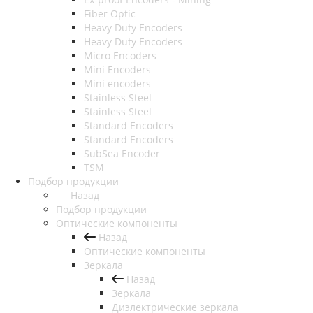
Fiber Optic
Heavy Duty Encoders
Heavy Duty Encoders
Micro Encoders
Mini Encoders
Mini encoders
Stainless Steel
Stainless Steel
Standard Encoders
Standard Encoders
SubSea Encoder
TSM
Подбор продукции
Назад
Подбор продукции
Оптические компоненты
Назад
Оптические компоненты
Зеркала
Назад
Зеркала
Диэлектрические зеркала