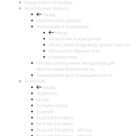
Cклад Санкт-Петербург
HGH Infrared Systems
Назад
HGH Infrared Systems
Испытание и измерение
Назад
Испытание и измерение
UV-VIS-SWIR Integrating Sphere Sources
Абсолютно чёрные тела
Коллиматоры
Оптико-электронная аппаратура для
обеспечения безопасности
Термография для промышленности
SCANCON
Назад
SCANCON
eCode
Ex-Cable Gland
Ex-proof
Ex-proof Encoders
Ex-Proof Encoders
Ex-proof Encoders - Mining
Ex-proof Encoders - Mining