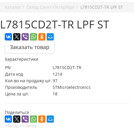
Каталог
Cклад Санкт-Петербург
L7815CD2T-TR LPF ST
L7815CD2T-TR LPF ST
Заказать товар
Характеристики
PN
L7815CD2T-TR
Дата код
1214
Кол-во на продажу шт.
97
Производитель
STMicroelectronics
Цена за шт.
18
Поделиться
Назад к списку