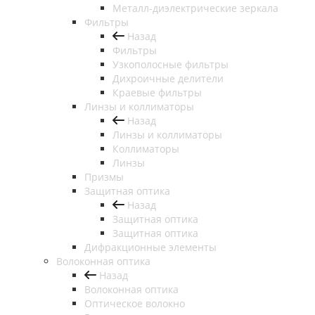
Металл-диэлектрические зеркала
Фильтры
Назад
Фильтры
Узкополосные фильтры
Дихроичные делители
Краевые фильтры
Линзы и коллиматоры
Назад
Линзы и коллиматоры
Коллиматоры
Линзы
Призмы
Защитная оптика
Назад
Защитная оптика
Защитная оптика
Дифракционные элементы
Волоконная оптика
Назад
Волоконная оптика
Оптическое волокно