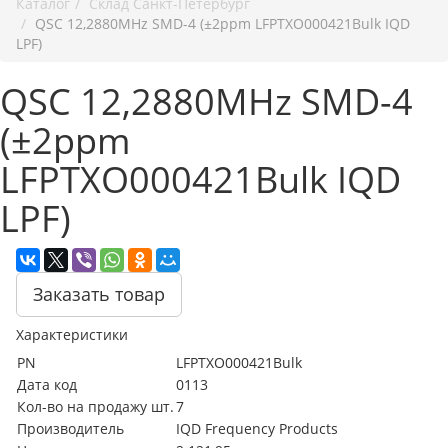
Каталог
Cклад Санкт-Петербург
QSC 12,2880MHz SMD-4 (±2ppm LFPTXO000421Bulk IQD
LPF)
QSC 12,2880MHz SMD-4
(±2ppm
LFPTXO000421Bulk IQD
LPF)
Заказать товар
Характеристики
PN
LFPTXO000421Bulk
Дата код
0113
Кол-во на продажу шт.
7
Производитель
IQD Frequency Products