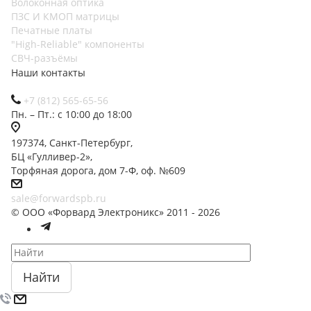
Волоконная оптика
ПЗС И КМОП матрицы
Печатные платы
"High-Reliable" компоненты
СВЧ-разъёмы
Наши контакты
+7 (812) 565-65-56
Пн. – Пт.: с 10:00 до 18:00
197374, Санкт-Петербург,
БЦ «Гулливер-2»,
Торфяная дорога, дом 7-Ф, оф. №609
sale@forwardspb.ru
© ООО «Форвард Электроникс» 2011 - 2026
Найти