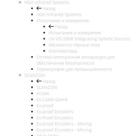
HGH Infrared Systems
Назад
HGH Infrared Systems
Испытание и измерение
Назад
Испытание и измерение
UV-VIS-SWIR Integrating Sphere Sources
Абсолютно чёрные тела
Коллиматоры
Оптико-электронная аппаратура для
обеспечения безопасности
Термография для промышленности
SCANCON
Назад
SCANCON
eCode
Ex-Cable Gland
Ex-proof
Ex-proof Encoders
Ex-Proof Encoders
Ex-proof Encoders - Mining
Ex-proof Encoders - Mining
Fiber Optic