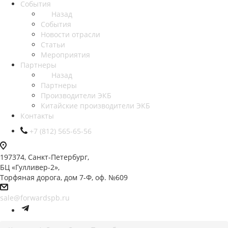
События
Назад
События
Новости отрасли
Статьи
Мероприятия
Партнеры
Назад
Партнеры
Производители ЭКБ
Китайские производители ЭКБ
Контакты
+7 (812) 565-65-56
197374, Санкт-Петербург,
БЦ «Гулливер-2»,
Торфяная дорога, дом 7-Ф, оф. №609
sale@forwardspb.ru