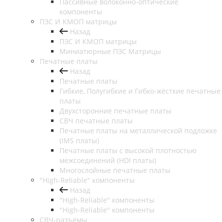
Пассивные волоконно-оптические
компоненты
ПЗС И КМОП матрицы
Назад
ПЗС И КМОП матрицы
Миниатюрные ПЗС Матрицы
Печатные платы
Назад
Печатные платы
Гибкие, Полугибкие и Гибко-жёсткие печатные
платы
Двухсторонние печатные платы
СВЧ печатные платы
Печатные платы на металлической подложке
(IMS платы)
Печатные платы с высокой плотностью
межсоединений (HDI платы)
Многослойные печатные платы
"High-Reliable" компоненты
Назад
"High-Reliable" компоненты
"High-Reliable" компоненты
СВЧ-разъёмы