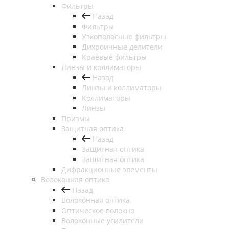
Фильтры
Назад
Фильтры
Узкополосные фильтры
Дихроичные делители
Краевые фильтры
Линзы и коллиматоры
Назад
Линзы и коллиматоры
Коллиматоры
Линзы
Призмы
Защитная оптика
Назад
Защитная оптика
Защитная оптика
Дифракционные элементы
Волоконная оптика
Назад
Волоконная оптика
Оптическое волокно
Волоконные усилители