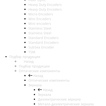
Heavy Duty Encoders
Heavy Duty Encoders
Micro Encoders
Mini Encoders
Mini encoders
Stainless Steel
Stainless Steel
Standard Encoders
Standard Encoders
SubSea Encoder
TSM
Подбор продукции
Назад
Подбор продукции
Оптические компоненты
Назад
Оптические компоненты
Зеркала
Назад
Зеркала
Диэлектрические зеркала
Металл-диэлектрические зеркала