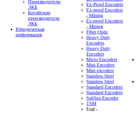
Производители
Ex-Proof Encoders
ЭКБ
Ex-proof Encoders
Китайские
- Mining
производители
Ex-proof Encoders
ЭКБ
- Mining
Юридическая
Fiber Optic
информация
Heavy Duty
Encoders
Heavy Duty
Encoders
Micro Encoders
Mini Encoders
Mini encoders
Stainless Steel
Stainless Steel
Standard Encoders
Standard Encoders
SubSea Encoder
TSM
Ещё