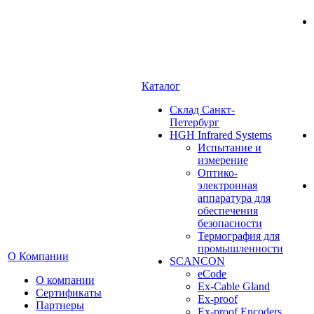
Каталог
Cклад Санкт-
Петербург
HGH Infrared Systems
Испытание и
измерение
Оптико-
электронная
аппаратура для
обеспечения
безопасности
Термография для
промышленности
О Компании
SCANCON
eCode
О компании
Ex-Cable Gland
Сертификаты
Ex-proof
Партнеры
Ex-proof Encoders