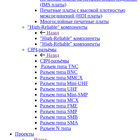
(IMS платы)
Печатные платы с высокой плотностью
межсоединений (HDI платы)
Многослойные печатные платы
"High-Reliable" компоненты
Назад
"High-Reliable" компоненты
"High-Reliable" компоненты
СВЧ-разъёмы
Назад
СВЧ-разъёмы
Разъем типа TNC
Разъем типа BNC
Разъем типа MMCX
Разъем типа Mini-UHF
Разъем типа UHF
Разъем типа Mini-SMP
Разъем типа MCX
Разъем типа FME
Разъем типа SMP
Разъем типа SMB
Разъем типа SMA
Разъем N типа
Проекты
Назад