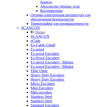
Sources
Абсолютно чёрные тела
Коллиматоры
Оптико-электронная аппаратура для
обеспечения безопасности
Термография для промышленности
SCANCON
Назад
SCANCON
eCode
Ex-Cable Gland
Ex-proof
Ex-proof Encoders
Ex-Proof Encoders
Ex-proof Encoders - Mining
Ex-proof Encoders - Mining
Fiber Optic
Heavy Duty Encoders
Heavy Duty Encoders
Micro Encoders
Mini Encoders
Mini encoders
Stainless Steel
Stainless Steel
Standard Encoders