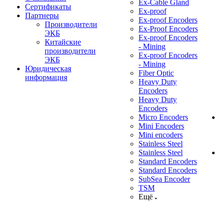
Ex-Cable Gland
Сертификаты
Ex-proof
Партнеры
Ex-proof Encoders
Производители
Ex-Proof Encoders
ЭКБ
Ex-proof Encoders
Китайские
- Mining
производители
Ex-proof Encoders
ЭКБ
- Mining
Юридическая
Fiber Optic
информация
Heavy Duty
Encoders
Heavy Duty
Encoders
Micro Encoders
Mini Encoders
Mini encoders
Stainless Steel
Stainless Steel
Standard Encoders
Standard Encoders
SubSea Encoder
TSM
Ещё