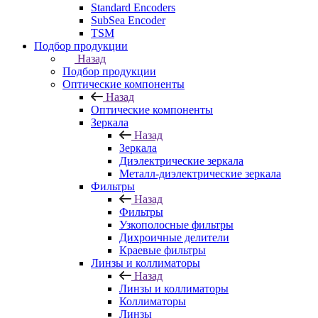
Standard Encoders
SubSea Encoder
TSM
Подбор продукции
Назад
Подбор продукции
Оптические компоненты
Назад
Оптические компоненты
Зеркала
Назад
Зеркала
Диэлектрические зеркала
Металл-диэлектрические зеркала
Фильтры
Назад
Фильтры
Узкополосные фильтры
Дихроичные делители
Краевые фильтры
Линзы и коллиматоры
Назад
Линзы и коллиматоры
Коллиматоры
Линзы