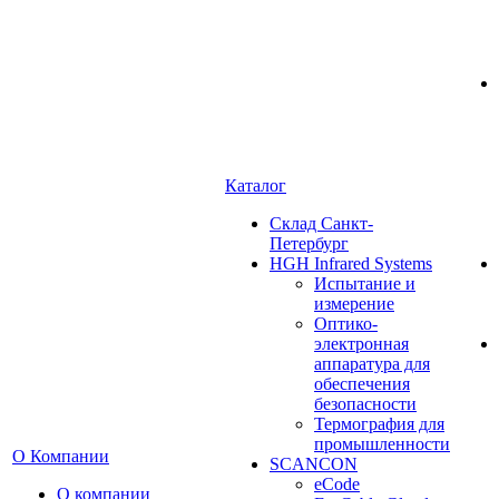
Каталог
Cклад Санкт-
Петербург
HGH Infrared Systems
Испытание и
измерение
Оптико-
электронная
аппаратура для
обеспечения
безопасности
Термография для
промышленности
О Компании
SCANCON
eCode
О компании