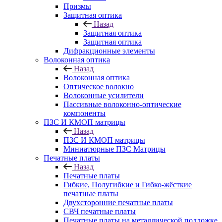
Призмы
Защитная оптика
Назад
Защитная оптика
Защитная оптика
Дифракционные элементы
Волоконная оптика
Назад
Волоконная оптика
Оптическое волокно
Волоконные усилители
Пассивные волоконно-оптические
компоненты
ПЗС И КМОП матрицы
Назад
ПЗС И КМОП матрицы
Миниатюрные ПЗС Матрицы
Печатные платы
Назад
Печатные платы
Гибкие, Полугибкие и Гибко-жёсткие
печатные платы
Двухсторонние печатные платы
СВЧ печатные платы
Печатные платы на металлической подложке