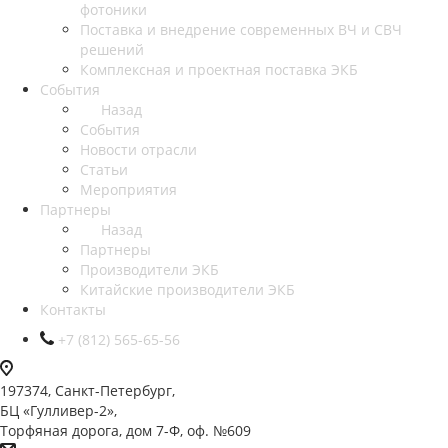
фотоники
Поставка и внедрение современных ВЧ и СВЧ
решений
Комплексная и проектная поставка ЭКБ
События
Назад
События
Новости отрасли
Статьи
Мероприятия
Партнеры
Назад
Партнеры
Производители ЭКБ
Китайские производители ЭКБ
Контакты
+7 (812) 565-65-56
197374, Санкт-Петербург,
БЦ «Гулливер-2»,
Торфяная дорога, дом 7-Ф, оф. №609