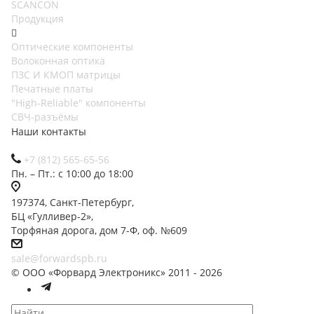
SCANCON
Продукция
Оптические компоненты
Волоконная оптика
ПЗС И КМОП матрицы
Печатные платы
"High-Reliable" компоненты
СВЧ-разъёмы
Наши контакты
+7 (812) 565-65-56
Пн. – Пт.: с 10:00 до 18:00
197374, Санкт-Петербург,
БЦ «Гулливер-2»,
Торфяная дорога, дом 7-Ф, оф. №609
sale@forwardspb.ru
© ООО «Форвард Электроникс» 2011 - 2026