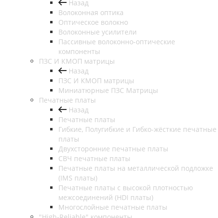
Назад
Волоконная оптика
Оптическое волокно
Волоконные усилители
Пассивные волоконно-оптические
компоненты
ПЗС И КМОП матрицы
Назад
ПЗС И КМОП матрицы
Миниатюрные ПЗС Матрицы
Печатные платы
Назад
Печатные платы
Гибкие, Полугибкие и Гибко-жёсткие печатные
платы
Двухсторонние печатные платы
СВЧ печатные платы
Печатные платы на металлической подложке
(IMS платы)
Печатные платы с высокой плотностью
межсоединений (HDI платы)
Многослойные печатные платы
"High-Reliable" компоненты