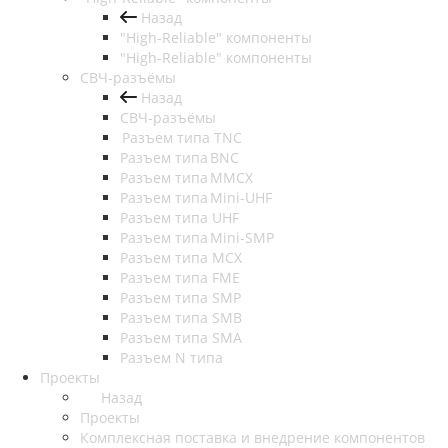
Назад
"High-Reliable" компоненты
"High-Reliable" компоненты
СВЧ-разъёмы
Назад
СВЧ-разъёмы
Разъем типа TNC
Разъем типа BNC
Разъем типа MMCX
Разъем типа Mini-UHF
Разъем типа UHF
Разъем типа Mini-SMP
Разъем типа MCX
Разъем типа FME
Разъем типа SMP
Разъем типа SMB
Разъем типа SMA
Разъем N типа
Проекты
Назад
Проекты
Комплексная поставка и внедрение компонентов