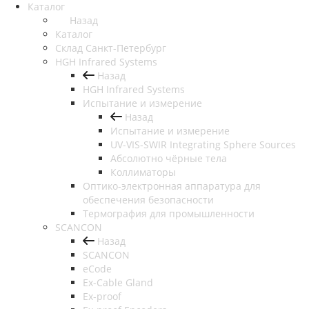
Каталог
Назад
Каталог
Cклад Санкт-Петербург
HGH Infrared Systems
Назад
HGH Infrared Systems
Испытание и измерение
Назад
Испытание и измерение
UV-VIS-SWIR Integrating Sphere Sources
Абсолютно чёрные тела
Коллиматоры
Оптико-электронная аппаратура для
обеспечения безопасности
Термография для промышленности
SCANCON
Назад
SCANCON
eCode
Ex-Cable Gland
Ex-proof