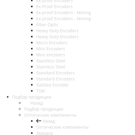
Ex-proof Encoders
Ex-Proof Encoders
Ex-proof Encoders - Mining
Ex-proof Encoders - Mining
Fiber Optic
Heavy Duty Encoders
Heavy Duty Encoders
Micro Encoders
Mini Encoders
Mini encoders
Stainless Steel
Stainless Steel
Standard Encoders
Standard Encoders
SubSea Encoder
TSM
Подбор продукции
Назад
Подбор продукции
Оптические компоненты
Назад
Оптические компоненты
Зеркала