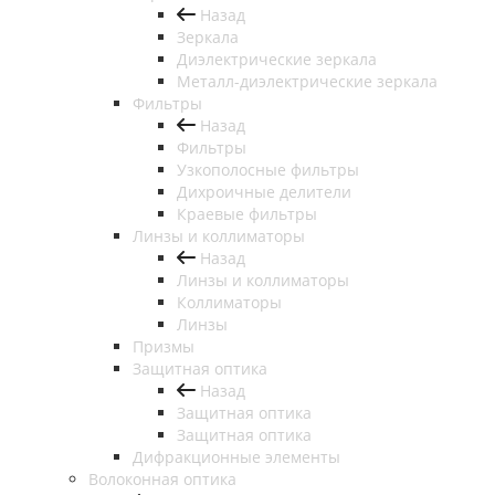
Назад
Зеркала
Диэлектрические зеркала
Металл-диэлектрические зеркала
Фильтры
Назад
Фильтры
Узкополосные фильтры
Дихроичные делители
Краевые фильтры
Линзы и коллиматоры
Назад
Линзы и коллиматоры
Коллиматоры
Линзы
Призмы
Защитная оптика
Назад
Защитная оптика
Защитная оптика
Дифракционные элементы
Волоконная оптика