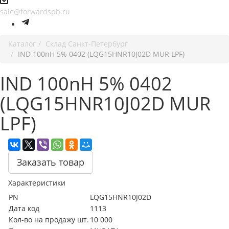
sale@forwardspb.ru
Каталог
Cклад Санкт-Петербург
IND 100nH 5% 0402 (LQG15HNR10J02D MUR LPF)
IND 100nH 5% 0402
(LQG15HNR10J02D MUR
LPF)
Заказать товар
Характеристики
PN
LQG15HNR10J02D
Дата код
1113
Кол-во на продажу шт.
10 000