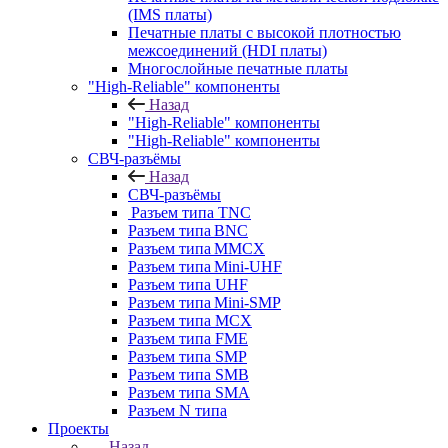
(IMS платы)
Печатные платы с высокой плотностью
межсоединений (HDI платы)
Многослойные печатные платы
"High-Reliable" компоненты
Назад
"High-Reliable" компоненты
"High-Reliable" компоненты
СВЧ-разъёмы
Назад
СВЧ-разъёмы
Разъем типа TNC
Разъем типа BNC
Разъем типа MMCX
Разъем типа Mini-UHF
Разъем типа UHF
Разъем типа Mini-SMP
Разъем типа MCX
Разъем типа FME
Разъем типа SMP
Разъем типа SMB
Разъем типа SMA
Разъем N типа
Проекты
Назад