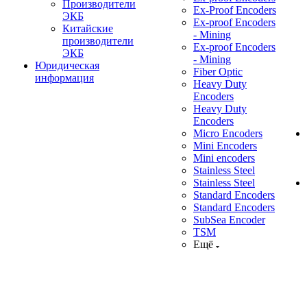
Производители
Ex-Proof Encoders
ЭКБ
Ex-proof Encoders
Китайские
- Mining
производители
Ex-proof Encoders
ЭКБ
- Mining
Юридическая
Fiber Optic
информация
Heavy Duty
Encoders
Heavy Duty
Encoders
Micro Encoders
Mini Encoders
Mini encoders
Stainless Steel
Stainless Steel
Standard Encoders
Standard Encoders
SubSea Encoder
TSM
Ещё