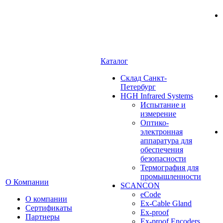
Каталог
Cклад Санкт-
Петербург
HGH Infrared Systems
Испытание и
измерение
Оптико-
электронная
аппаратура для
обеспечения
безопасности
Термография для
промышленности
О Компании
SCANCON
eCode
О компании
Ex-Cable Gland
Сертификаты
Ex-proof
Партнеры
Ex-proof Encoders