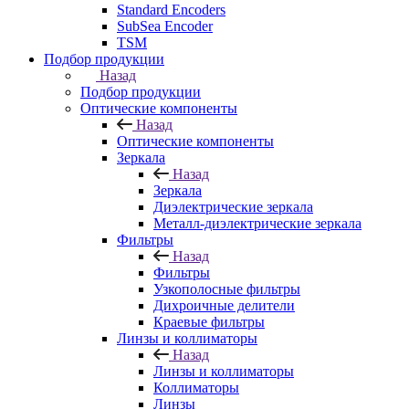
Standard Encoders
SubSea Encoder
TSM
Подбор продукции
Назад
Подбор продукции
Оптические компоненты
Назад
Оптические компоненты
Зеркала
Назад
Зеркала
Диэлектрические зеркала
Металл-диэлектрические зеркала
Фильтры
Назад
Фильтры
Узкополосные фильтры
Дихроичные делители
Краевые фильтры
Линзы и коллиматоры
Назад
Линзы и коллиматоры
Коллиматоры
Линзы