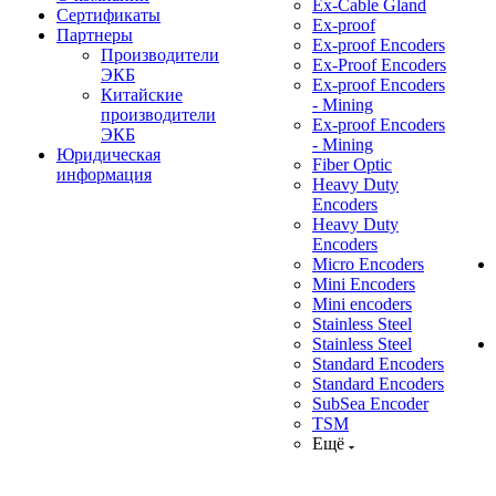
Ex-Cable Gland
Сертификаты
Ex-proof
Партнеры
Ex-proof Encoders
Производители
Ex-Proof Encoders
ЭКБ
Ex-proof Encoders
Китайские
- Mining
производители
Ex-proof Encoders
ЭКБ
- Mining
Юридическая
Fiber Optic
информация
Heavy Duty
Encoders
Heavy Duty
Encoders
Micro Encoders
Mini Encoders
Mini encoders
Stainless Steel
Stainless Steel
Standard Encoders
Standard Encoders
SubSea Encoder
TSM
Ещё