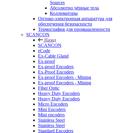
Sources
Абсолютно чёрные тела
Коллиматоры
Оптико-электронная аппаратура для
обеспечения безопасности
Термография для промышленности
SCANCON
Назад
SCANCON
eCode
Ex-Cable Gland
Ex-proof
Ex-proof Encoders
Ex-Proof Encoders
Ex-proof Encoders - Mining
Ex-proof Encoders - Mining
Fiber Optic
Heavy Duty Encoders
Heavy Duty Encoders
Micro Encoders
Mini Encoders
Mini encoders
Stainless Steel
Stainless Steel
Standard Encoders