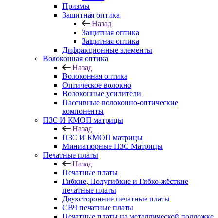
Призмы
Защитная оптика
Назад
Защитная оптика
Защитная оптика
Дифракционные элементы
Волоконная оптика
Назад
Волоконная оптика
Оптическое волокно
Волоконные усилители
Пассивные волоконно-оптические
компоненты
ПЗС И КМОП матрицы
Назад
ПЗС И КМОП матрицы
Миниатюрные ПЗС Матрицы
Печатные платы
Назад
Печатные платы
Гибкие, Полугибкие и Гибко-жёсткие
печатные платы
Двухсторонние печатные платы
СВЧ печатные платы
Печатные платы на металлической подложке