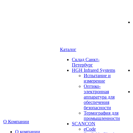
Каталог
Cклад Санкт-
Петербург
HGH Infrared Systems
Испытание и
измерение
Оптико-
электронная
аппаратура для
обеспечения
безопасности
Термография для
промышленности
О Компании
SCANCON
eCode
О компании