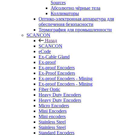
Sources
Абсолютно чёрные тела
Коллиматоры
Оптико-электронная аппаратура для
обеспечения безопасности
Термография для промышленности
SCANCON
Назад
SCANCON
eCode
Ex-Cable Gland
Ex-proof
Ex-proof Encoders
Ex-Proof Encoders
Ex-proof Encoders - Mining
Ex-proof Encoders - Mining
Fiber Optic
Heavy Duty Encoders
Heavy Duty Encoders
Micro Encoders
Mini Encoders
Mini encoders
Stainless Steel
Stainless Steel
Standard Encoders