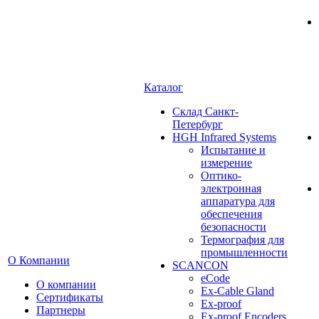
Каталог
Cклад Санкт-
Петербург
HGH Infrared Systems
Испытание и
измерение
Оптико-
электронная
аппаратура для
обеспечения
безопасности
Термография для
промышленности
О Компании
SCANCON
eCode
О компании
Ex-Cable Gland
Сертификаты
Ex-proof
Партнеры
Ex-proof Encoders