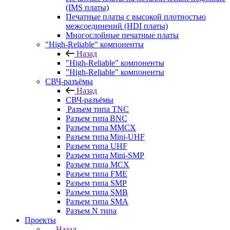
(IMS платы)
Печатные платы с высокой плотностью
межсоединений (HDI платы)
Многослойные печатные платы
"High-Reliable" компоненты
Назад
"High-Reliable" компоненты
"High-Reliable" компоненты
СВЧ-разъёмы
Назад
СВЧ-разъёмы
Разъем типа TNC
Разъем типа BNC
Разъем типа MMCX
Разъем типа Mini-UHF
Разъем типа UHF
Разъем типа Mini-SMP
Разъем типа MCX
Разъем типа FME
Разъем типа SMP
Разъем типа SMB
Разъем типа SMA
Разъем N типа
Проекты
Назад