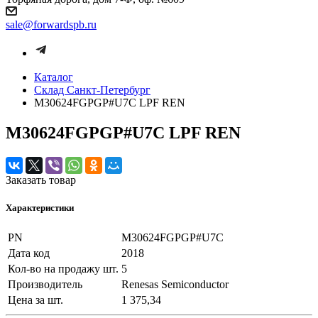
sale@forwardspb.ru
Каталог
Cклад Санкт-Петербург
M30624FGPGP#U7C LPF REN
M30624FGPGP#U7C LPF REN
Заказать товар
Характеристики
PN
M30624FGPGP#U7C
Дата код
2018
Кол-во на продажу шт.
5
Производитель
Renesas Semiconductor
Цена за шт.
1 375,34