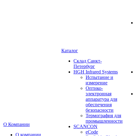
Каталог
Cклад Санкт-
Петербург
HGH Infrared Systems
Испытание и
измерение
Оптико-
электронная
аппаратура для
обеспечения
безопасности
Термография для
промышленности
О Компании
SCANCON
eCode
О компании