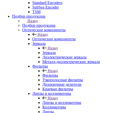
Standard Encoders
SubSea Encoder
TSM
Подбор продукции
Назад
Подбор продукции
Оптические компоненты
Назад
Оптические компоненты
Зеркала
Назад
Зеркала
Диэлектрические зеркала
Металл-диэлектрические зеркала
Фильтры
Назад
Фильтры
Узкополосные фильтры
Дихроичные делители
Краевые фильтры
Линзы и коллиматоры
Назад
Линзы и коллиматоры
Коллиматоры
Линзы