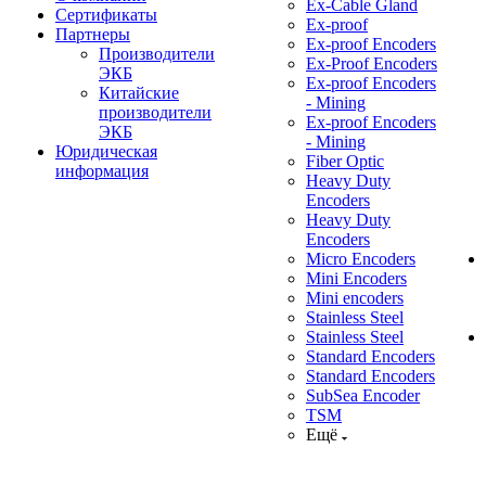
Ex-Cable Gland
Сертификаты
Ex-proof
Партнеры
Ex-proof Encoders
Производители
Ex-Proof Encoders
ЭКБ
Ex-proof Encoders
Китайские
- Mining
производители
Ex-proof Encoders
ЭКБ
- Mining
Юридическая
Fiber Optic
информация
Heavy Duty
Encoders
Heavy Duty
Encoders
Micro Encoders
Mini Encoders
Mini encoders
Stainless Steel
Stainless Steel
Standard Encoders
Standard Encoders
SubSea Encoder
TSM
Ещё