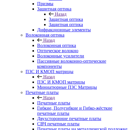
Призмы
Защитная оптика
Назад
Защитная оптика
Защитная оптика
Дифракционные элементы
Волоконная оптика
Назад
Волоконная оптика
Оптическое волокно
Волоконные усилители
Пассивные волоконно-оптические
компоненты
ПЗС И КМОП матрицы
Назад
ПЗС И КМОП матрицы
Миниатюрные ПЗС Матрицы
Печатные платы
Назад
Печатные платы
Гибкие, Полугибкие и Гибко-жёсткие
печатные платы
Двухсторонние печатные платы
СВЧ печатные платы
Печатные платы на металлической подложке