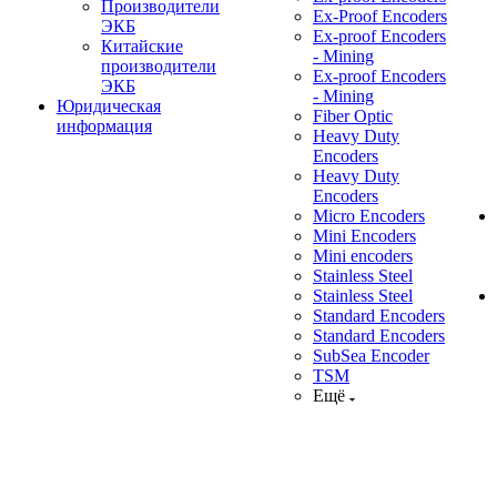
Производители
Ex-Proof Encoders
ЭКБ
Ex-proof Encoders
Китайские
- Mining
производители
Ex-proof Encoders
ЭКБ
- Mining
Юридическая
Fiber Optic
информация
Heavy Duty
Encoders
Heavy Duty
Encoders
Micro Encoders
Mini Encoders
Mini encoders
Stainless Steel
Stainless Steel
Standard Encoders
Standard Encoders
SubSea Encoder
TSM
Ещё