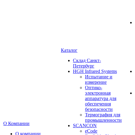
Каталог
Cклад Санкт-
Петербург
HGH Infrared Systems
Испытание и
измерение
Оптико-
электронная
аппаратура для
обеспечения
безопасности
Термография для
промышленности
О Компании
SCANCON
eCode
О компании