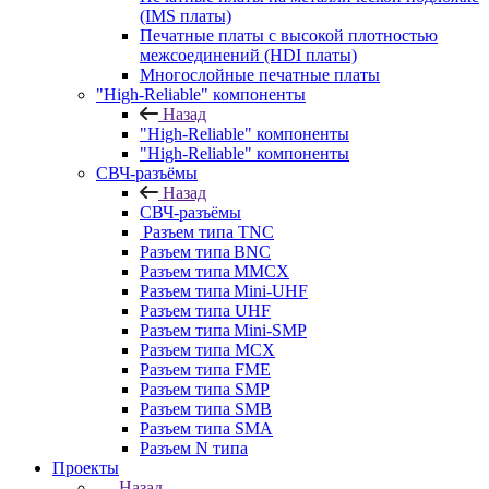
(IMS платы)
Печатные платы с высокой плотностью
межсоединений (HDI платы)
Многослойные печатные платы
"High-Reliable" компоненты
Назад
"High-Reliable" компоненты
"High-Reliable" компоненты
СВЧ-разъёмы
Назад
СВЧ-разъёмы
Разъем типа TNC
Разъем типа BNC
Разъем типа MMCX
Разъем типа Mini-UHF
Разъем типа UHF
Разъем типа Mini-SMP
Разъем типа MCX
Разъем типа FME
Разъем типа SMP
Разъем типа SMB
Разъем типа SMA
Разъем N типа
Проекты
Назад