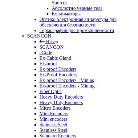
Sources
Абсолютно чёрные тела
Коллиматоры
Оптико-электронная аппаратура для
обеспечения безопасности
Термография для промышленности
SCANCON
Назад
SCANCON
eCode
Ex-Cable Gland
Ex-proof
Ex-proof Encoders
Ex-Proof Encoders
Ex-proof Encoders - Mining
Ex-proof Encoders - Mining
Fiber Optic
Heavy Duty Encoders
Heavy Duty Encoders
Micro Encoders
Mini Encoders
Mini encoders
Stainless Steel
Stainless Steel
Standard Encoders