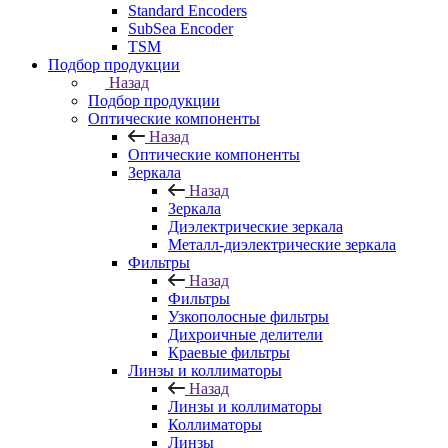
Standard Encoders
SubSea Encoder
TSM
Подбор продукции
Назад
Подбор продукции
Оптические компоненты
Назад
Оптические компоненты
Зеркала
Назад
Зеркала
Диэлектрические зеркала
Металл-диэлектрические зеркала
Фильтры
Назад
Фильтры
Узкополосные фильтры
Дихроичные делители
Краевые фильтры
Линзы и коллиматоры
Назад
Линзы и коллиматоры
Коллиматоры
Линзы