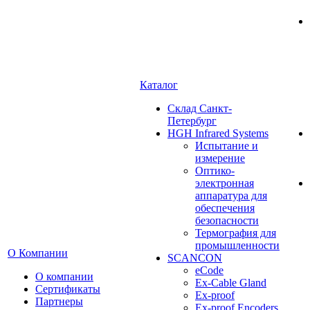
Каталог
Cклад Санкт-
Петербург
HGH Infrared Systems
Испытание и
измерение
Оптико-
электронная
аппаратура для
обеспечения
безопасности
Термография для
промышленности
О Компании
SCANCON
eCode
О компании
Ex-Cable Gland
Сертификаты
Ex-proof
Партнеры
Ex-proof Encoders