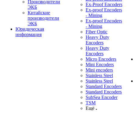
Производители
Ex-Proof Encoders
ЭКБ
Ex-proof Encoders
Китайские
- Mining
производители
Ex-proof Encoders
ЭКБ
- Mining
Юридическая
Fiber Optic
информация
Heavy Duty
Encoders
Heavy Duty
Encoders
Micro Encoders
Mini Encoders
Mini encoders
Stainless Steel
Stainless Steel
Standard Encoders
Standard Encoders
SubSea Encoder
TSM
Ещё