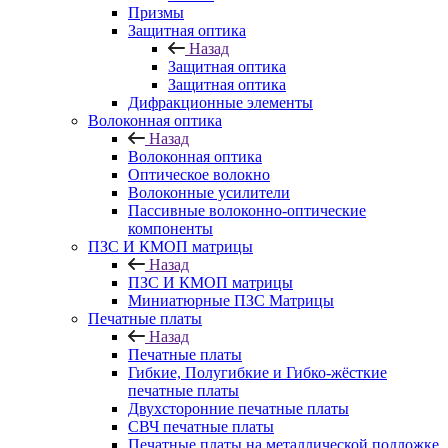
Призмы
Защитная оптика
Назад
Защитная оптика
Защитная оптика
Дифракционные элементы
Волоконная оптика
Назад
Волоконная оптика
Оптическое волокно
Волоконные усилители
Пассивные волоконно-оптические
компоненты
ПЗС И КМОП матрицы
Назад
ПЗС И КМОП матрицы
Миниатюрные ПЗС Матрицы
Печатные платы
Назад
Печатные платы
Гибкие, Полугибкие и Гибко-жёсткие
печатные платы
Двухсторонние печатные платы
СВЧ печатные платы
Печатные платы на металлической подложке