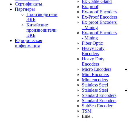
Ex-Cable Gland
Сертификаты
Ex-proof
Партнеры
Ex-proof Encoders
Производители
Ex-Proof Encoders
ЭКБ
Ex-proof Encoders
Китайские
- Mining
производители
Ex-proof Encoders
ЭКБ
- Mining
Юридическая
Fiber Optic
информация
Heavy Duty
Encoders
Heavy Duty
Encoders
Micro Encoders
Mini Encoders
Mini encoders
Stainless Steel
Stainless Steel
Standard Encoders
Standard Encoders
SubSea Encoder
TSM
Ещё