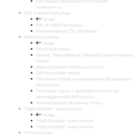
Пассивные волоконно-оптические
компоненты
ПЗС И КМОП матрицы
Назад
ПЗС И КМОП матрицы
Миниатюрные ПЗС Матрицы
Печатные платы
Назад
Печатные платы
Гибкие, Полугибкие и Гибко-жёсткие печатные
платы
Двухсторонние печатные платы
СВЧ печатные платы
Печатные платы на металлической подложке
(IMS платы)
Печатные платы с высокой плотностью
межсоединений (HDI платы)
Многослойные печатные платы
"High-Reliable" компоненты
Назад
"High-Reliable" компоненты
"High-Reliable" компоненты
СВЧ-разъёмы