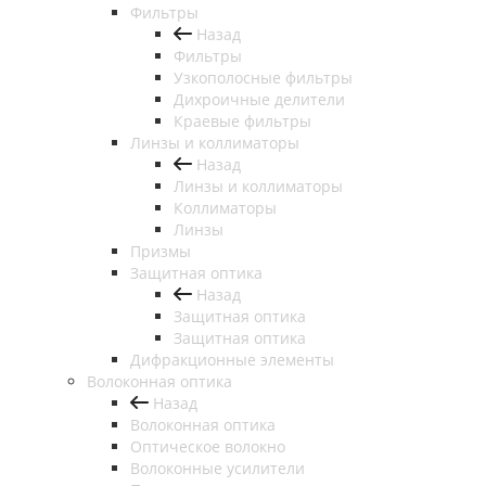
Фильтры
Назад
Фильтры
Узкополосные фильтры
Дихроичные делители
Краевые фильтры
Линзы и коллиматоры
Назад
Линзы и коллиматоры
Коллиматоры
Линзы
Призмы
Защитная оптика
Назад
Защитная оптика
Защитная оптика
Дифракционные элементы
Волоконная оптика
Назад
Волоконная оптика
Оптическое волокно
Волоконные усилители