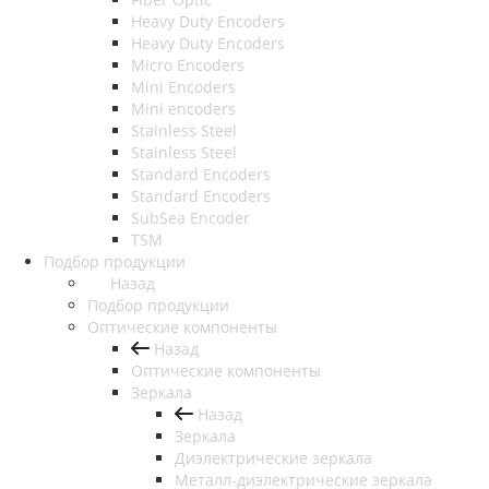
Heavy Duty Encoders
Heavy Duty Encoders
Micro Encoders
Mini Encoders
Mini encoders
Stainless Steel
Stainless Steel
Standard Encoders
Standard Encoders
SubSea Encoder
TSM
Подбор продукции
Назад
Подбор продукции
Оптические компоненты
Назад
Оптические компоненты
Зеркала
Назад
Зеркала
Диэлектрические зеркала
Металл-диэлектрические зеркала