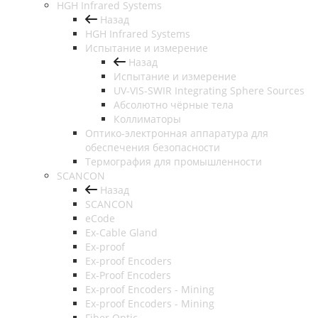
HGH Infrared Systems
Назад
HGH Infrared Systems
Испытание и измерение
Назад
Испытание и измерение
UV-VIS-SWIR Integrating Sphere Sources
Абсолютно чёрные тела
Коллиматоры
Оптико-электронная аппаратура для
обеспечения безопасности
Термография для промышленности
SCANCON
Назад
SCANCON
eCode
Ex-Cable Gland
Ex-proof
Ex-proof Encoders
Ex-Proof Encoders
Ex-proof Encoders - Mining
Ex-proof Encoders - Mining
Fiber Optic