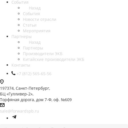
События
Назад
События
Новости отрасли
Статьи
Мероприятия
Партнеры
Назад
Партнеры
Производители ЭКБ
Китайские производители ЭКБ
Контакты
+7 (812) 565-65-56
197374, Санкт-Петербург,
БЦ «Гулливер-2»,
Торфяная дорога, дом 7-Ф, оф. №609
sale@forwardspb.ru