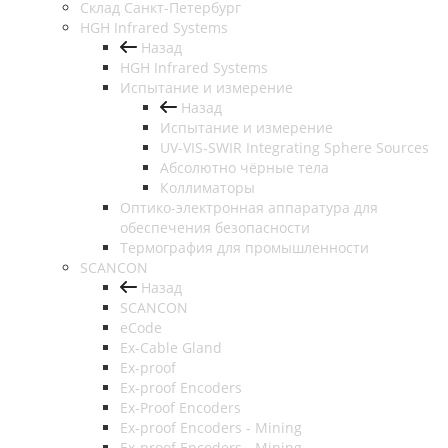
Cклад Санкт-Петербург
HGH Infrared Systems
Назад
HGH Infrared Systems
Испытание и измерение
Назад
Испытание и измерение
UV-VIS-SWIR Integrating Sphere Sources
Абсолютно чёрные тела
Коллиматоры
Оптико-электронная аппаратура для
обеспечения безопасности
Термография для промышленности
SCANCON
Назад
SCANCON
eCode
Ex-Cable Gland
Ex-proof
Ex-proof Encoders
Ex-Proof Encoders
Ex-proof Encoders - Mining
Ex-proof Encoders - Mining