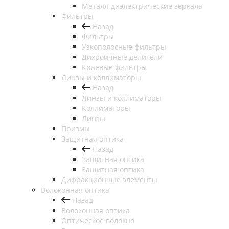
Металл-диэлектрические зеркала
Фильтры
Назад
Фильтры
Узкополосные фильтры
Дихроичные делители
Краевые фильтры
Линзы и коллиматоры
Назад
Линзы и коллиматоры
Коллиматоры
Линзы
Призмы
Защитная оптика
Назад
Защитная оптика
Защитная оптика
Дифракционные элементы
Волоконная оптика
Назад
Волоконная оптика
Оптическое волокно