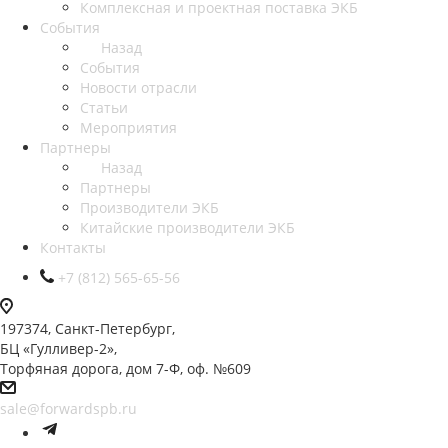
Комплексная и проектная поставка ЭКБ
События
Назад
События
Новости отрасли
Статьи
Мероприятия
Партнеры
Назад
Партнеры
Производители ЭКБ
Китайские производители ЭКБ
Контакты
+7 (812) 565-65-56
197374, Санкт-Петербург,
БЦ «Гулливер-2»,
Торфяная дорога, дом 7-Ф, оф. №609
sale@forwardspb.ru