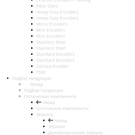
Fiber Optic
Heavy Duty Encoders
Heavy Duty Encoders
Micro Encoders
Mini Encoders
Mini encoders
Stainless Steel
Stainless Steel
Standard Encoders
Standard Encoders
SubSea Encoder
TSM
Подбор продукции
Назад
Подбор продукции
Оптические компоненты
Назад
Оптические компоненты
Зеркала
Назад
Зеркала
Диэлектрические зеркала