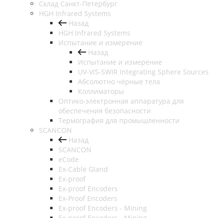
Cклад Санкт-Петербург
HGH Infrared Systems
Назад
HGH Infrared Systems
Испытание и измерение
Назад
Испытание и измерение
UV-VIS-SWIR Integrating Sphere Sources
Абсолютно чёрные тела
Коллиматоры
Оптико-электронная аппаратура для
обеспечения безопасности
Термография для промышленности
SCANCON
Назад
SCANCON
eCode
Ex-Cable Gland
Ex-proof
Ex-proof Encoders
Ex-Proof Encoders
Ex-proof Encoders - Mining
Ex-proof Encoders - Mining