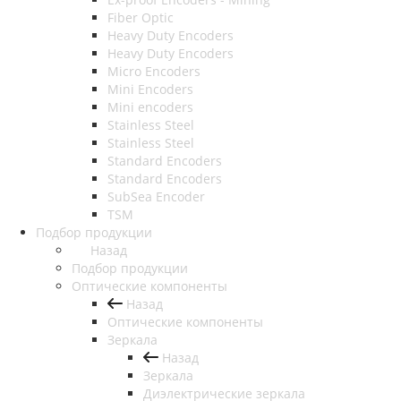
Fiber Optic
Heavy Duty Encoders
Heavy Duty Encoders
Micro Encoders
Mini Encoders
Mini encoders
Stainless Steel
Stainless Steel
Standard Encoders
Standard Encoders
SubSea Encoder
TSM
Подбор продукции
Назад
Подбор продукции
Оптические компоненты
Назад
Оптические компоненты
Зеркала
Назад
Зеркала
Диэлектрические зеркала