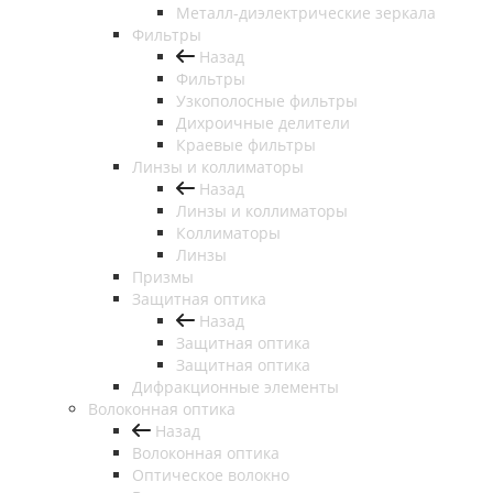
Металл-диэлектрические зеркала
Фильтры
Назад
Фильтры
Узкополосные фильтры
Дихроичные делители
Краевые фильтры
Линзы и коллиматоры
Назад
Линзы и коллиматоры
Коллиматоры
Линзы
Призмы
Защитная оптика
Назад
Защитная оптика
Защитная оптика
Дифракционные элементы
Волоконная оптика
Назад
Волоконная оптика
Оптическое волокно