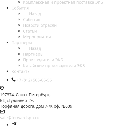
Комплексная и проектная поставка ЭКБ
События
Назад
События
Новости отрасли
Статьи
Мероприятия
Партнеры
Назад
Партнеры
Производители ЭКБ
Китайские производители ЭКБ
Контакты
+7 (812) 565-65-56
197374, Санкт-Петербург,
БЦ «Гулливер-2»,
Торфяная дорога, дом 7-Ф, оф. №609
sale@forwardspb.ru