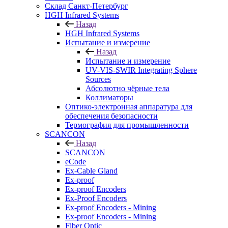
Cклад Санкт-Петербург
HGH Infrared Systems
Назад
HGH Infrared Systems
Испытание и измерение
Назад
Испытание и измерение
UV-VIS-SWIR Integrating Sphere
Sources
Абсолютно чёрные тела
Коллиматоры
Оптико-электронная аппаратура для
обеспечения безопасности
Термография для промышленности
SCANCON
Назад
SCANCON
eCode
Ex-Cable Gland
Ex-proof
Ex-proof Encoders
Ex-Proof Encoders
Ex-proof Encoders - Mining
Ex-proof Encoders - Mining
Fiber Optic