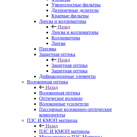
Узкополосные фильтры
Дихроичные делители
Краевые фильтры
Линзы и коллиматоры
Назад
Линзы и коллиматоры
Коллиматоры
Линзы
Призмы
Защитная оптика
Назад
Защитная оптика
Защитная оптика
Дифракционные элементы
Волоконная оптика
Назад
Волоконная оптика
Оптическое волокно
Волоконные усилители
Пассивные волоконно-оптические
компоненты
ПЗС И КМОП матрицы
Назад
ПЗС И КМОП матрицы
Миниатюрные ПЗС Матрицы