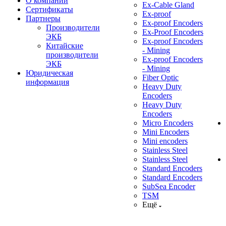
О компании
Ex-Cable Gland
Сертификаты
Ex-proof
Партнеры
Ex-proof Encoders
Производители
Ex-Proof Encoders
ЭКБ
Ex-proof Encoders
Китайские
- Mining
производители
Ex-proof Encoders
ЭКБ
- Mining
Юридическая
Fiber Optic
информация
Heavy Duty
Encoders
Heavy Duty
Encoders
Micro Encoders
Mini Encoders
Mini encoders
Stainless Steel
Stainless Steel
Standard Encoders
Standard Encoders
SubSea Encoder
TSM
Ещё