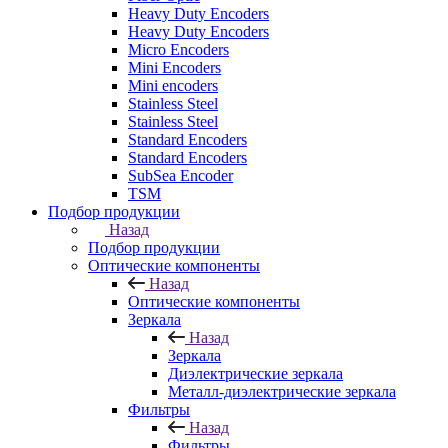
Heavy Duty Encoders
Heavy Duty Encoders
Micro Encoders
Mini Encoders
Mini encoders
Stainless Steel
Stainless Steel
Standard Encoders
Standard Encoders
SubSea Encoder
TSM
Подбор продукции
Назад
Подбор продукции
Оптические компоненты
Назад
Оптические компоненты
Зеркала
Назад
Зеркала
Диэлектрические зеркала
Металл-диэлектрические зеркала
Фильтры
Назад
Фильтры