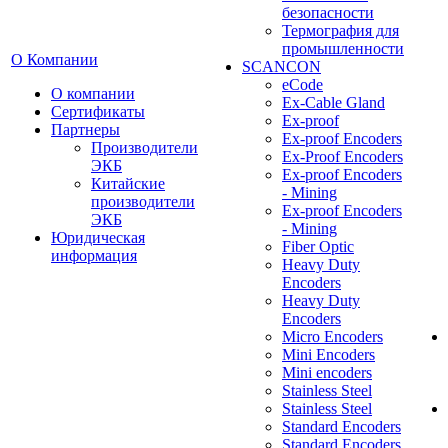
безопасности
Термография для
промышленности
О Компании
SCANCON
eCode
О компании
Ex-Cable Gland
Сертификаты
Ex-proof
Партнеры
Ex-proof Encoders
Производители
Ex-Proof Encoders
ЭКБ
Ex-proof Encoders
Китайские
- Mining
производители
Ex-proof Encoders
ЭКБ
- Mining
Юридическая
Fiber Optic
информация
Heavy Duty
Encoders
Heavy Duty
Encoders
Micro Encoders
Mini Encoders
Mini encoders
Stainless Steel
Stainless Steel
Standard Encoders
Standard Encoders