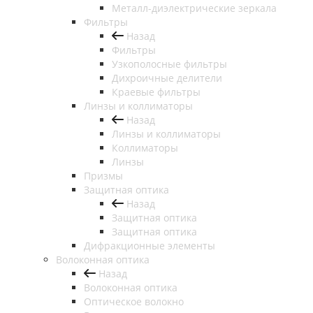
Металл-диэлектрические зеркала
Фильтры
Назад
Фильтры
Узкополосные фильтры
Дихроичные делители
Краевые фильтры
Линзы и коллиматоры
Назад
Линзы и коллиматоры
Коллиматоры
Линзы
Призмы
Защитная оптика
Назад
Защитная оптика
Защитная оптика
Дифракционные элементы
Волоконная оптика
Назад
Волоконная оптика
Оптическое волокно