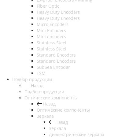
Fiber Optic
Heavy Duty Encoders
Heavy Duty Encoders
Micro Encoders
Mini Encoders
Mini encoders
Stainless Steel
Stainless Steel
Standard Encoders
Standard Encoders
SubSea Encoder
TSM
Подбор продукции
Назад
Подбор продукции
Оптические компоненты
Назад
Оптические компоненты
Зеркала
Назад
Зеркала
Диэлектрические зеркала