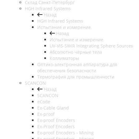
Cклад Санкт-Петербург
HGH Infrared Systems
Назад
HGH Infrared Systems
Испытание и измерение
Назад
Испытание и измерение
UV-VIS-SWIR Integrating Sphere Sources
Абсолютно чёрные тела
Коллиматоры
Оптико-электронная аппаратура для
обеспечения безопасности
Термография для промышленности
SCANCON
Назад
SCANCON
eCode
Ex-Cable Gland
Ex-proof
Ex-proof Encoders
Ex-Proof Encoders
Ex-proof Encoders - Mining
Ex-proof Encoders - Mining