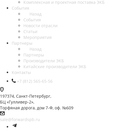
Комплексная и проектная поставка ЭКБ
События
Назад
События
Новости отрасли
Статьи
Мероприятия
Партнеры
Назад
Партнеры
Производители ЭКБ
Китайские производители ЭКБ
Контакты
+7 (812) 565-65-56
197374, Санкт-Петербург,
БЦ «Гулливер-2»,
Торфяная дорога, дом 7-Ф, оф. №609
sale@forwardspb.ru