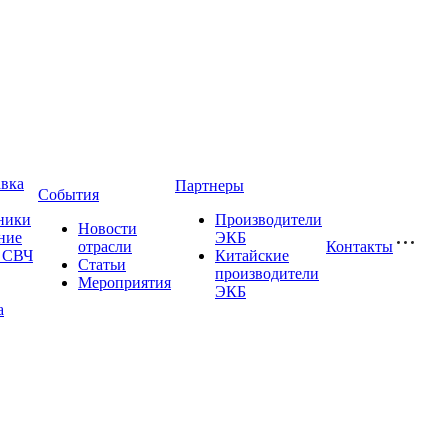
авка
Партнеры
События
ники
Производители
Новости
ние
ЭКБ
отрасли
Контакты
и СВЧ
Китайские
Статьи
производители
Мероприятия
ЭКБ
а