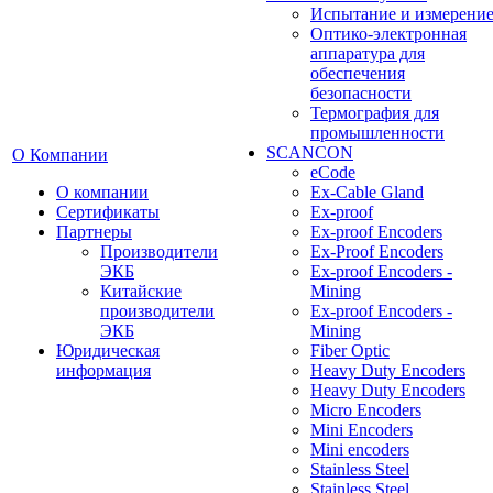
Испытание и измерени
Оптико-электронная
аппаратура для
обеспечения
безопасности
Термография для
промышленности
SCANCON
О Компании
eCode
О компании
Ex-Cable Gland
Сертификаты
Ex-proof
Партнеры
Ex-proof Encoders
Производители
Ex-Proof Encoders
ЭКБ
Ex-proof Encoders -
Китайские
Mining
производители
Ex-proof Encoders -
ЭКБ
Mining
Юридическая
Fiber Optic
информация
Heavy Duty Encoders
Heavy Duty Encoders
Micro Encoders
Mini Encoders
Mini encoders
Stainless Steel
Stainless Steel