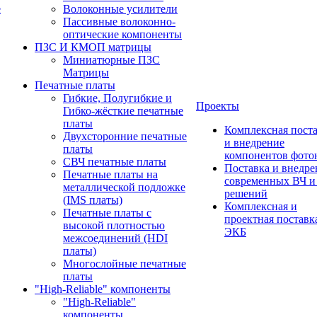
е
Волоконные усилители
Пассивные волоконно-
оптические компоненты
ПЗС И КМОП матрицы
Миниатюрные ПЗС
Матрицы
Печатные платы
Гибкие, Полугибкие и
Проекты
Гибко-жёсткие печатные
платы
Комплексная пост
Двухсторонние печатные
и внедрение
платы
компонентов фото
СВЧ печатные платы
Поставка и внедре
Печатные платы на
современных ВЧ 
металлической подложке
решений
(IMS платы)
Комплексная и
Печатные платы с
проектная поставк
высокой плотностью
ЭКБ
межсоединений (HDI
платы)
Многослойные печатные
платы
"High-Reliable" компоненты
"High-Reliable"
компоненты