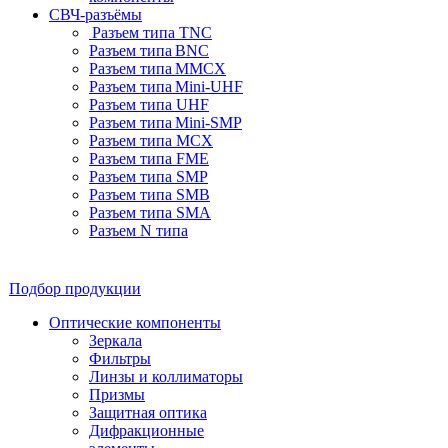
СВЧ-разъёмы
Разъем типа TNC
Разъем типа BNC
Разъем типа MMCX
Разъем типа Mini-UHF
Разъем типа UHF
Разъем типа Mini-SMP
Разъем типа MCX
Разъем типа FME
Разъем типа SMP
Разъем типа SMB
Разъем типа SMA
Разъем N типа
Подбор продукции
Оптические компоненты
Зеркала
Фильтры
Линзы и коллиматоры
Призмы
Защитная оптика
Дифракционные