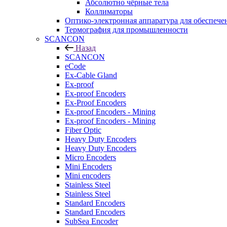
Абсолютно чёрные тела
Коллиматоры
Оптико-электронная аппаратура для обеспече
Термография для промышленности
SCANCON
Назад
SCANCON
eCode
Ex-Cable Gland
Ex-proof
Ex-proof Encoders
Ex-Proof Encoders
Ex-proof Encoders - Mining
Ex-proof Encoders - Mining
Fiber Optic
Heavy Duty Encoders
Heavy Duty Encoders
Micro Encoders
Mini Encoders
Mini encoders
Stainless Steel
Stainless Steel
Standard Encoders
Standard Encoders
SubSea Encoder