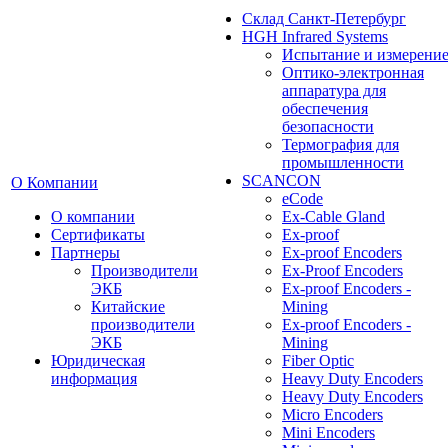
Cклад Санкт-Петербург
HGH Infrared Systems
Испытание и измерени
Оптико-электронная
аппаратура для
обеспечения
безопасности
Термография для
промышленности
SCANCON
О Компании
eCode
О компании
Ex-Cable Gland
Сертификаты
Ex-proof
Партнеры
Ex-proof Encoders
Производители
Ex-Proof Encoders
ЭКБ
Ex-proof Encoders -
Китайские
Mining
производители
Ex-proof Encoders -
ЭКБ
Mining
Юридическая
Fiber Optic
информация
Heavy Duty Encoders
Heavy Duty Encoders
Micro Encoders
Mini Encoders