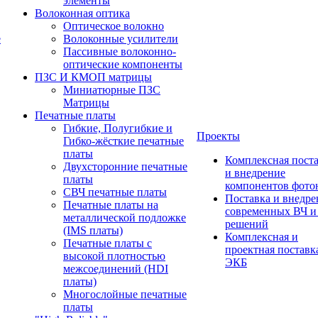
элементы
Волоконная оптика
Оптическое волокно
е
Волоконные усилители
Пассивные волоконно-
оптические компоненты
ПЗС И КМОП матрицы
Миниатюрные ПЗС
Матрицы
Печатные платы
Гибкие, Полугибкие и
Проекты
Гибко-жёсткие печатные
платы
Комплексная пост
Двухсторонние печатные
и внедрение
платы
компонентов фото
СВЧ печатные платы
Поставка и внедре
Печатные платы на
современных ВЧ 
металлической подложке
решений
(IMS платы)
Комплексная и
Печатные платы с
проектная поставк
высокой плотностью
ЭКБ
межсоединений (HDI
платы)
Многослойные печатные
платы