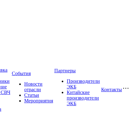
авка
Партнеры
События
ники
Производители
Новости
ние
ЭКБ
отрасли
Контакты
и СВЧ
Китайские
Статьи
производители
Мероприятия
ЭКБ
а