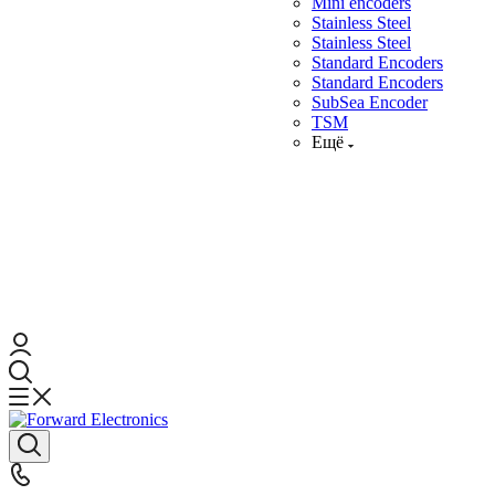
Mini encoders
Stainless Steel
Stainless Steel
Standard Encoders
Standard Encoders
SubSea Encoder
TSM
Ещё