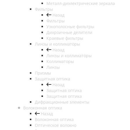
Металл-диэлектрические зеркала
Фильтры
Назад
Фильтры
Узкополосные фильтры
Дихроичные делители
Краевые фильтры
Линзы и коллиматоры
Назад
Линзы и коллиматоры
Коллиматоры
Линзы
Призмы
Защитная оптика
Назад
Защитная оптика
Защитная оптика
Дифракционные элементы
Волоконная оптика
Назад
Волоконная оптика
Оптическое волокно