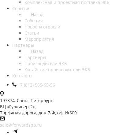
Комплексная и проектная поставка ЭКБ
События
Назад
События
Новости отрасли
Статьи
Мероприятия
Партнеры
Назад
Партнеры
Производители ЭКБ
Китайские производители ЭКБ
Контакты
+7 (812) 565-65-56
197374, Санкт-Петербург,
БЦ «Гулливер-2»,
Торфяная дорога, дом 7-Ф, оф. №609
sale@forwardspb.ru