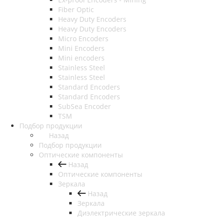
Fiber Optic
Heavy Duty Encoders
Heavy Duty Encoders
Micro Encoders
Mini Encoders
Mini encoders
Stainless Steel
Stainless Steel
Standard Encoders
Standard Encoders
SubSea Encoder
TSM
Подбор продукции
Назад
Подбор продукции
Оптические компоненты
Назад
Оптические компоненты
Зеркала
Назад
Зеркала
Диэлектрические зеркала