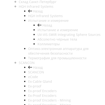
Cклад Санкт-Петербург
HGH Infrared Systems
Назад
HGH Infrared Systems
Испытание и измерение
Назад
Испытание и измерение
UV-VIS-SWIR Integrating Sphere Sources
Абсолютно чёрные тела
Коллиматоры
Оптико-электронная аппаратура для
обеспечения безопасности
Термография для промышленности
SCANCON
Назад
SCANCON
eCode
Ex-Cable Gland
Ex-proof
Ex-proof Encoders
Ex-Proof Encoders
Ex-proof Encoders - Mining
Ex-proof Encoders - Mining