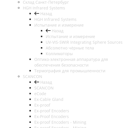
Cклад Санкт-Петербург
HGH Infrared Systems
Назад
HGH Infrared Systems
Испытание и измерение
Назад
Испытание и измерение
UV-VIS-SWIR Integrating Sphere Sources
Абсолютно чёрные тела
Коллиматоры
Оптико-электронная аппаратура для
обеспечения безопасности
Термография для промышленности
SCANCON
Назад
SCANCON
eCode
Ex-Cable Gland
Ex-proof
Ex-proof Encoders
Ex-Proof Encoders
Ex-proof Encoders - Mining
Ex-proof Encoders - Mining