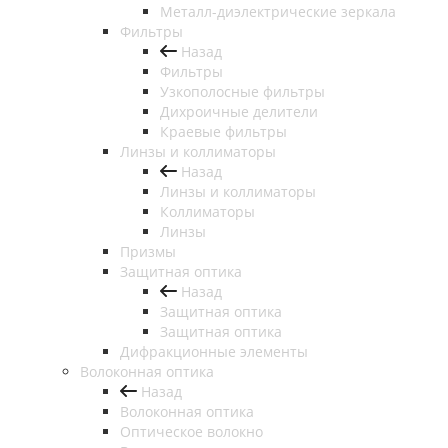
Металл-диэлектрические зеркала
Фильтры
Назад
Фильтры
Узкополосные фильтры
Дихроичные делители
Краевые фильтры
Линзы и коллиматоры
Назад
Линзы и коллиматоры
Коллиматоры
Линзы
Призмы
Защитная оптика
Назад
Защитная оптика
Защитная оптика
Дифракционные элементы
Волоконная оптика
Назад
Волоконная оптика
Оптическое волокно