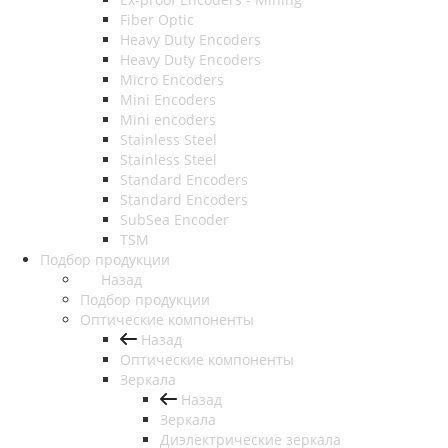
Fiber Optic
Heavy Duty Encoders
Heavy Duty Encoders
Micro Encoders
Mini Encoders
Mini encoders
Stainless Steel
Stainless Steel
Standard Encoders
Standard Encoders
SubSea Encoder
TSM
Подбор продукции
Назад
Подбор продукции
Оптические компоненты
Назад
Оптические компоненты
Зеркала
Назад
Зеркала
Диэлектрические зеркала