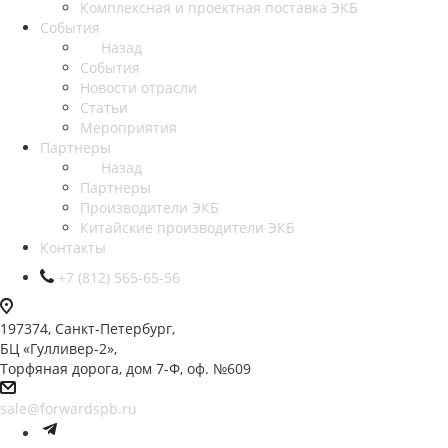
Комплексная и проектная поставка ЭКБ
События
Назад
События
Новости отрасли
Статьи
Мероприятия
Партнеры
Назад
Партнеры
Производители ЭКБ
Китайские производители ЭКБ
Контакты
+7 (812) 565-65-56
197374, Санкт-Петербург,
БЦ «Гулливер-2»,
Торфяная дорога, дом 7-Ф, оф. №609
sale@forwardspb.ru