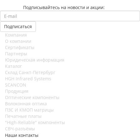
Подписывайтесь на новости и акции:
Компания
О компании
Сертификаты
Партнеры
Юридическая информация
Каталог
Cклад Санкт-Петербург
HGH Infrared Systems
SCANCON
Продукция
Оптические компоненты
Волоконная оптика
ПЗС И КМОП матрицы
Печатные платы
"High-Reliable" компоненты
СВЧ-разъёмы
Наши контакты