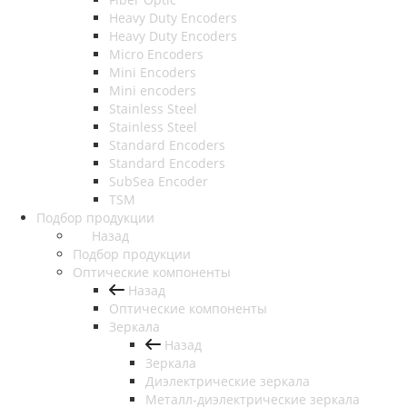
Heavy Duty Encoders
Heavy Duty Encoders
Micro Encoders
Mini Encoders
Mini encoders
Stainless Steel
Stainless Steel
Standard Encoders
Standard Encoders
SubSea Encoder
TSM
Подбор продукции
Назад
Подбор продукции
Оптические компоненты
Назад
Оптические компоненты
Зеркала
Назад
Зеркала
Диэлектрические зеркала
Металл-диэлектрические зеркала