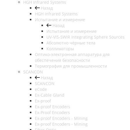
HGH Infrared Systems
Назад
HGH Infrared Systems
Испытание и измерение
Назад
Испытание и измерение
UV-VIS-SWIR Integrating Sphere Sources
Абсолютно чёрные тела
Коллиматоры
Оптико-электронная аппаратура для
обеспечения безопасности
Термография для промышленности
SCANCON
Назад
SCANCON
eCode
Ex-Cable Gland
Ex-proof
Ex-proof Encoders
Ex-Proof Encoders
Ex-proof Encoders - Mining
Ex-proof Encoders - Mining
Fiber Optic