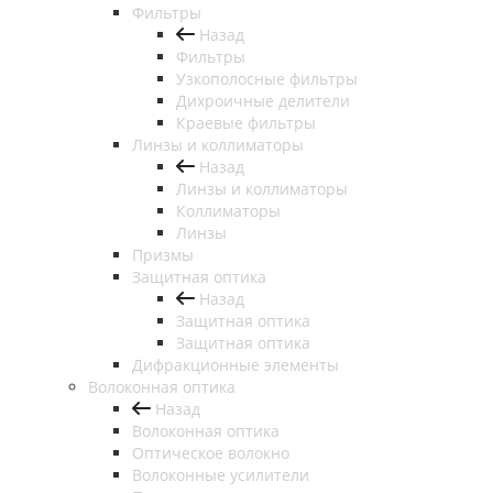
Фильтры
Назад
Фильтры
Узкополосные фильтры
Дихроичные делители
Краевые фильтры
Линзы и коллиматоры
Назад
Линзы и коллиматоры
Коллиматоры
Линзы
Призмы
Защитная оптика
Назад
Защитная оптика
Защитная оптика
Дифракционные элементы
Волоконная оптика
Назад
Волоконная оптика
Оптическое волокно
Волоконные усилители