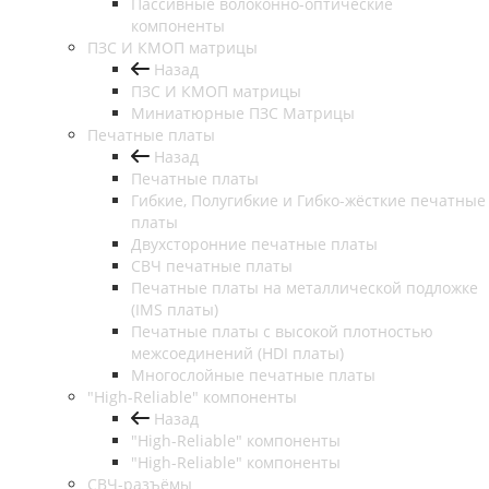
Пассивные волоконно-оптические
компоненты
ПЗС И КМОП матрицы
Назад
ПЗС И КМОП матрицы
Миниатюрные ПЗС Матрицы
Печатные платы
Назад
Печатные платы
Гибкие, Полугибкие и Гибко-жёсткие печатные
платы
Двухсторонние печатные платы
СВЧ печатные платы
Печатные платы на металлической подложке
(IMS платы)
Печатные платы с высокой плотностью
межсоединений (HDI платы)
Многослойные печатные платы
"High-Reliable" компоненты
Назад
"High-Reliable" компоненты
"High-Reliable" компоненты
СВЧ-разъёмы