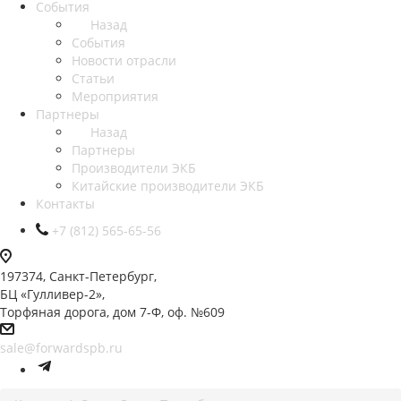
События
Назад
События
Новости отрасли
Статьи
Мероприятия
Партнеры
Назад
Партнеры
Производители ЭКБ
Китайские производители ЭКБ
Контакты
+7 (812) 565-65-56
197374, Санкт-Петербург,
БЦ «Гулливер-2»,
Торфяная дорога, дом 7-Ф, оф. №609
sale@forwardspb.ru