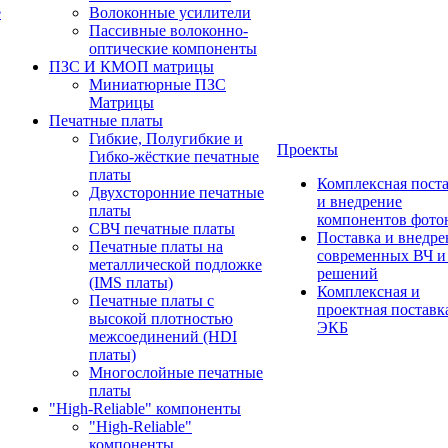
е
Волоконные усилители
Пассивные волоконно-
оптические компоненты
ПЗС И КМОП матрицы
Миниатюрные ПЗС
Матрицы
Печатные платы
Гибкие, Полугибкие и
Проекты
Гибко-жёсткие печатные
платы
Комплексная пост
Двухсторонние печатные
и внедрение
платы
компонентов фото
СВЧ печатные платы
Поставка и внедре
Печатные платы на
современных ВЧ 
металлической подложке
решений
(IMS платы)
Комплексная и
Печатные платы с
проектная поставк
высокой плотностью
ЭКБ
межсоединений (HDI
платы)
Многослойные печатные
платы
"High-Reliable" компоненты
"High-Reliable"
компоненты