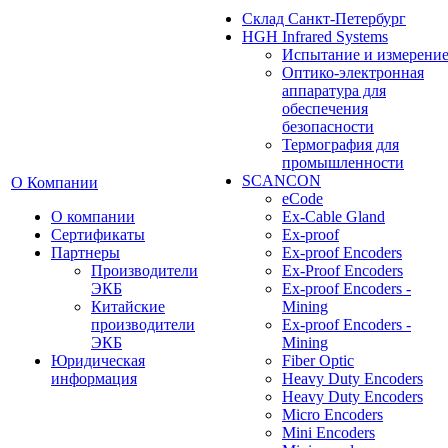
Cклад Санкт-Петербург
HGH Infrared Systems
Испытание и измерени
Оптико-электронная
аппаратура для
обеспечения
безопасности
Термография для
промышленности
SCANCON
О Компании
eCode
О компании
Ex-Cable Gland
Сертификаты
Ex-proof
Партнеры
Ex-proof Encoders
Производители
Ex-Proof Encoders
ЭКБ
Ex-proof Encoders -
Китайские
Mining
производители
Ex-proof Encoders -
ЭКБ
Mining
Юридическая
Fiber Optic
информация
Heavy Duty Encoders
Heavy Duty Encoders
Micro Encoders
Mini Encoders