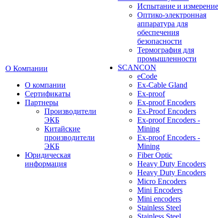
Испытание и измерени
Оптико-электронная
аппаратура для
обеспечения
безопасности
Термография для
промышленности
SCANCON
О Компании
eCode
О компании
Ex-Cable Gland
Сертификаты
Ex-proof
Партнеры
Ex-proof Encoders
Производители
Ex-Proof Encoders
ЭКБ
Ex-proof Encoders -
Китайские
Mining
производители
Ex-proof Encoders -
ЭКБ
Mining
Юридическая
Fiber Optic
информация
Heavy Duty Encoders
Heavy Duty Encoders
Micro Encoders
Mini Encoders
Mini encoders
Stainless Steel
Stainless Steel