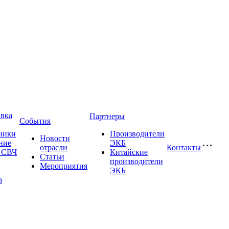
авка
Партнеры
События
ники
Производители
Новости
ние
ЭКБ
отрасли
Контакты
и СВЧ
Китайские
Статьи
производители
Мероприятия
ЭКБ
а