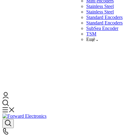
Mini encoders
Stainless Steel
Stainless Steel
Standard Encoders
Standard Encoders
SubSea Encoder
TSM
Ещё