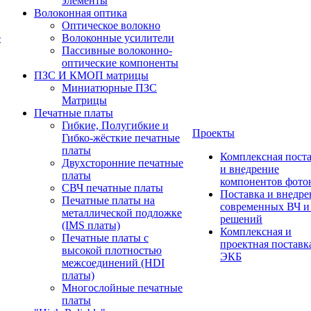
элементы
Волоконная оптика
Оптическое волокно
е
Волоконные усилители
Пассивные волоконно-
оптические компоненты
ПЗС И КМОП матрицы
Миниатюрные ПЗС
Матрицы
Печатные платы
Гибкие, Полугибкие и
Проекты
Гибко-жёсткие печатные
платы
Комплексная пост
Двухсторонние печатные
и внедрение
платы
компонентов фото
СВЧ печатные платы
Поставка и внедре
Печатные платы на
современных ВЧ 
металлической подложке
решений
(IMS платы)
Комплексная и
Печатные платы с
проектная поставк
высокой плотностью
ЭКБ
межсоединений (HDI
платы)
Многослойные печатные
платы