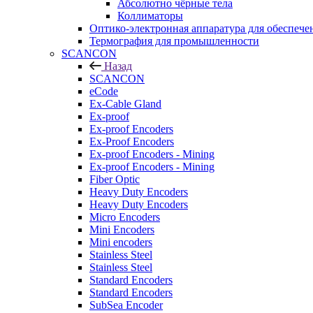
Абсолютно чёрные тела
Коллиматоры
Оптико-электронная аппаратура для обеспече
Термография для промышленности
SCANCON
Назад
SCANCON
eCode
Ex-Cable Gland
Ex-proof
Ex-proof Encoders
Ex-Proof Encoders
Ex-proof Encoders - Mining
Ex-proof Encoders - Mining
Fiber Optic
Heavy Duty Encoders
Heavy Duty Encoders
Micro Encoders
Mini Encoders
Mini encoders
Stainless Steel
Stainless Steel
Standard Encoders
Standard Encoders
SubSea Encoder