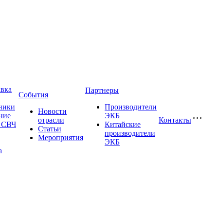
авка
Партнеры
События
ники
Производители
Новости
ние
ЭКБ
отрасли
Контакты
и СВЧ
Китайские
Статьи
производители
Мероприятия
ЭКБ
а