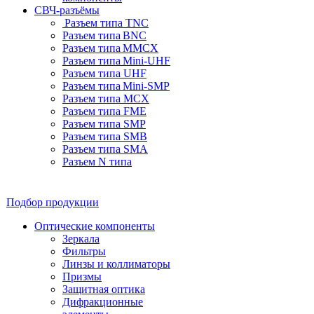
СВЧ-разъёмы
Разъем типа TNC
Разъем типа BNC
Разъем типа MMCX
Разъем типа Mini-UHF
Разъем типа UHF
Разъем типа Mini-SMP
Разъем типа MCX
Разъем типа FME
Разъем типа SMP
Разъем типа SMB
Разъем типа SMA
Разъем N типа
Подбор продукции
Оптические компоненты
Зеркала
Фильтры
Линзы и коллиматоры
Призмы
Защитная оптика
Дифракционные