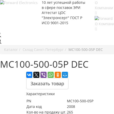
10 лет успешной работы
О
в сфере
поставок ЭРИ
Компании
Аттестат ЦОС
"Электронсерт" ГОСТ Р
ИСО 9001-2015
О Компан
Каталог
Cклад Санкт-Петербург
MC100-500-05P DEC
MC100-500-05P DEC
Заказать товар
Характеристики
PN
MC100-500-05P
Дата код
2008
Кол-во на продажу шт.
265