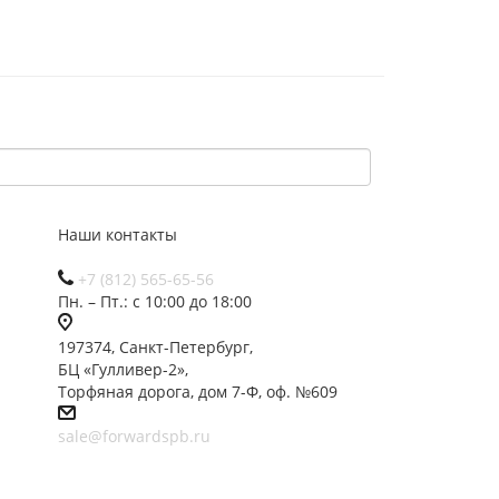
Наши контакты
+7 (812) 565-65-56
Пн. – Пт.: с 10:00 до 18:00
197374, Санкт-Петербург,
БЦ «Гулливер-2»,
Торфяная дорога, дом 7-Ф, оф. №609
sale@forwardspb.ru