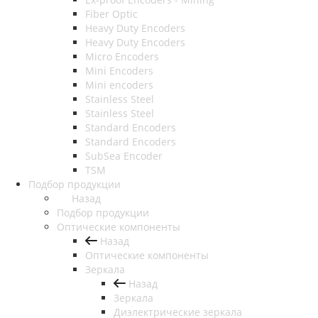
Fiber Optic
Heavy Duty Encoders
Heavy Duty Encoders
Micro Encoders
Mini Encoders
Mini encoders
Stainless Steel
Stainless Steel
Standard Encoders
Standard Encoders
SubSea Encoder
TSM
Подбор продукции
Назад
Подбор продукции
Оптические компоненты
Назад
Оптические компоненты
Зеркала
Назад
Зеркала
Диэлектрические зеркала