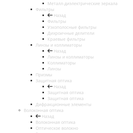
Металл-диэлектрические зеркала
Фильтры
Назад
Фильтры
Узкополосные фильтры
Дихроичные делители
Краевые фильтры
Линзы и коллиматоры
Назад
Линзы и коллиматоры
Коллиматоры
Линзы
Призмы
Защитная оптика
Назад
Защитная оптика
Защитная оптика
Дифракционные элементы
Волоконная оптика
Назад
Волоконная оптика
Оптическое волокно