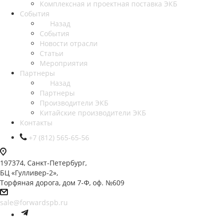
Комплексная и проектная поставка ЭКБ
События
Назад
События
Новости отрасли
Статьи
Мероприятия
Партнеры
Назад
Партнеры
Производители ЭКБ
Китайские производители ЭКБ
Контакты
+7 (812) 565-65-56
197374, Санкт-Петербург,
БЦ «Гулливер-2»,
Торфяная дорога, дом 7-Ф, оф. №609
sale@forwardspb.ru