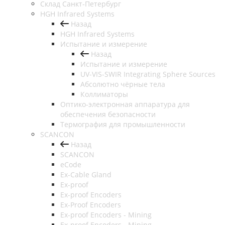
Cклад Санкт-Петербург
HGH Infrared Systems
Назад
HGH Infrared Systems
Испытание и измерение
Назад
Испытание и измерение
UV-VIS-SWIR Integrating Sphere Sources
Абсолютно чёрные тела
Коллиматоры
Оптико-электронная аппаратура для
обеспечения безопасности
Термография для промышленности
SCANCON
Назад
SCANCON
eCode
Ex-Cable Gland
Ex-proof
Ex-proof Encoders
Ex-Proof Encoders
Ex-proof Encoders - Mining
Ex-proof Encoders - Mining