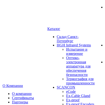
Каталог
Cклад Санкт-
Петербург
HGH Infrared Systems
Испытание и
измерение
Оптико-
электронная
аппаратура для
обеспечения
безопасности
Термография для
промышленности
О Компании
SCANCON
eCode
О компании
Ex-Cable Gland
Сертификаты
Ex-proof
Партнеры
Ex-proof Encoders