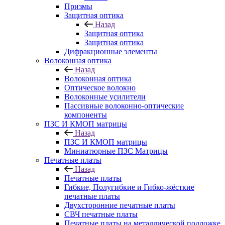
Призмы
Защитная оптика
Назад
Защитная оптика
Защитная оптика
Дифракционные элементы
Волоконная оптика
Назад
Волоконная оптика
Оптическое волокно
Волоконные усилители
Пассивные волоконно-оптические
компоненты
ПЗС И КМОП матрицы
Назад
ПЗС И КМОП матрицы
Миниатюрные ПЗС Матрицы
Печатные платы
Назад
Печатные платы
Гибкие, Полугибкие и Гибко-жёсткие
печатные платы
Двухсторонние печатные платы
СВЧ печатные платы
Печатные платы на металлической подложке