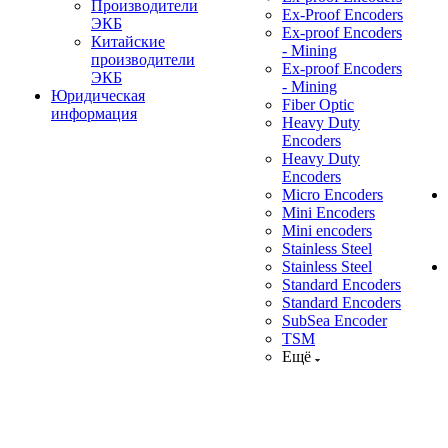
Производители
Ex-Proof Encoders
ЭКБ
Ex-proof Encoders
Китайские
- Mining
производители
Ex-proof Encoders
ЭКБ
- Mining
Юридическая
Fiber Optic
информация
Heavy Duty
Encoders
Heavy Duty
Encoders
Micro Encoders
Mini Encoders
Mini encoders
Stainless Steel
Stainless Steel
Standard Encoders
Standard Encoders
SubSea Encoder
TSM
Ещё