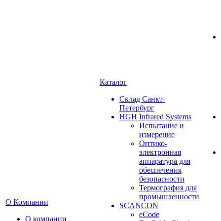
Каталог
Cклад Санкт-
Петербург
HGH Infrared Systems
Испытание и
измерение
Оптико-
электронная
аппаратура для
обеспечения
безопасности
Термография для
промышленности
О Компании
SCANCON
eCode
О компании