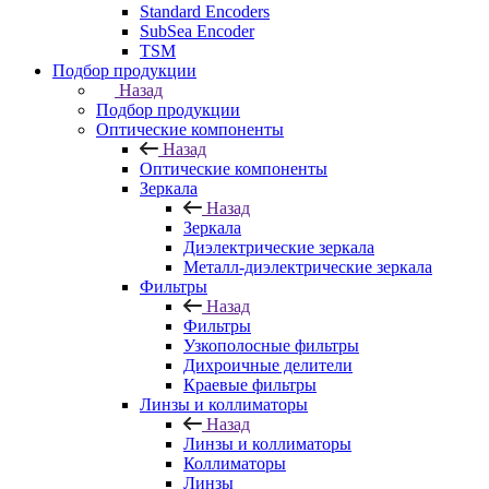
Standard Encoders
SubSea Encoder
TSM
Подбор продукции
Назад
Подбор продукции
Оптические компоненты
Назад
Оптические компоненты
Зеркала
Назад
Зеркала
Диэлектрические зеркала
Металл-диэлектрические зеркала
Фильтры
Назад
Фильтры
Узкополосные фильтры
Дихроичные делители
Краевые фильтры
Линзы и коллиматоры
Назад
Линзы и коллиматоры
Коллиматоры
Линзы