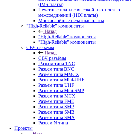
(IMS платы)
Печатные платы с высокой плотностью
межсоединений (HDI платы)
Многослойные печатные платы
"High-Reliable" компоненты
Назад
"High-Reliable" компоненты
"High-Reliable" компоненты
СВЧ-разъёмы
Назад
СВЧ-разъёмы
Разъем типа TNC
Разъем типа BNC
Разъем типа MMCX
Разъем типа Mini-UHF
Разъем типа UHF
Разъем типа Mini-SMP
Разъем типа MCX
Разъем типа FME
Разъем типа SMP
Разъем типа SMB
Разъем типа SMA
Разъем N типа
Проекты
Назад