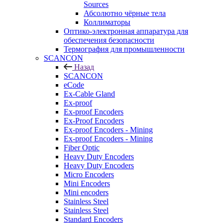
Sources
Абсолютно чёрные тела
Коллиматоры
Оптико-электронная аппаратура для
обеспечения безопасности
Термография для промышленности
SCANCON
Назад
SCANCON
eCode
Ex-Cable Gland
Ex-proof
Ex-proof Encoders
Ex-Proof Encoders
Ex-proof Encoders - Mining
Ex-proof Encoders - Mining
Fiber Optic
Heavy Duty Encoders
Heavy Duty Encoders
Micro Encoders
Mini Encoders
Mini encoders
Stainless Steel
Stainless Steel
Standard Encoders