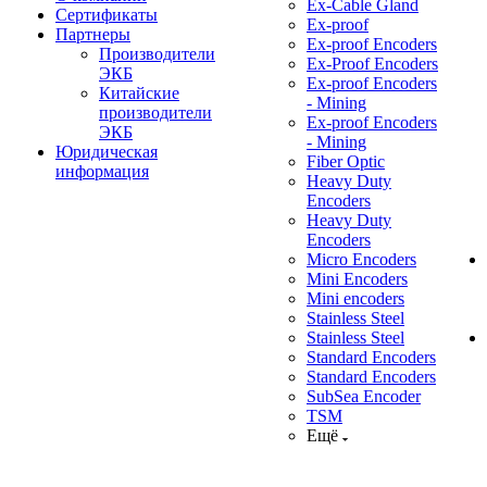
Ex-Cable Gland
Сертификаты
Ex-proof
Партнеры
Ex-proof Encoders
Производители
Ex-Proof Encoders
ЭКБ
Ex-proof Encoders
Китайские
- Mining
производители
Ex-proof Encoders
ЭКБ
- Mining
Юридическая
Fiber Optic
информация
Heavy Duty
Encoders
Heavy Duty
Encoders
Micro Encoders
Mini Encoders
Mini encoders
Stainless Steel
Stainless Steel
Standard Encoders
Standard Encoders
SubSea Encoder
TSM
Ещё