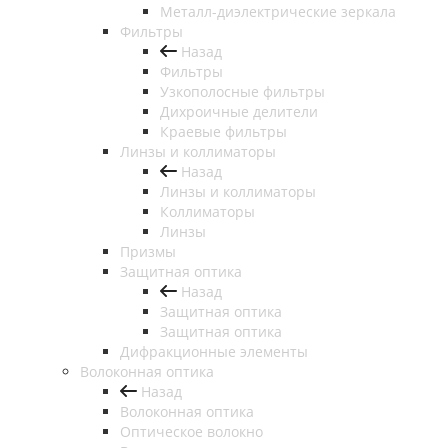
Металл-диэлектрические зеркала
Фильтры
Назад
Фильтры
Узкополосные фильтры
Дихроичные делители
Краевые фильтры
Линзы и коллиматоры
Назад
Линзы и коллиматоры
Коллиматоры
Линзы
Призмы
Защитная оптика
Назад
Защитная оптика
Защитная оптика
Дифракционные элементы
Волоконная оптика
Назад
Волоконная оптика
Оптическое волокно