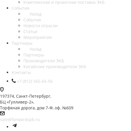
Комплексная и проектная поставка ЭКБ
События
Назад
События
Новости отрасли
Статьи
Мероприятия
Партнеры
Назад
Партнеры
Производители ЭКБ
Китайские производители ЭКБ
Контакты
+7 (812) 565-65-56
197374, Санкт-Петербург,
БЦ «Гулливер-2»,
Торфяная дорога, дом 7-Ф, оф. №609
sale@forwardspb.ru