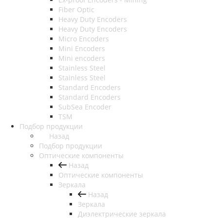
Fiber Optic
Heavy Duty Encoders
Heavy Duty Encoders
Micro Encoders
Mini Encoders
Mini encoders
Stainless Steel
Stainless Steel
Standard Encoders
Standard Encoders
SubSea Encoder
TSM
Подбор продукции
Назад
Подбор продукции
Оптические компоненты
Назад
Оптические компоненты
Зеркала
Назад
Зеркала
Диэлектрические зеркала