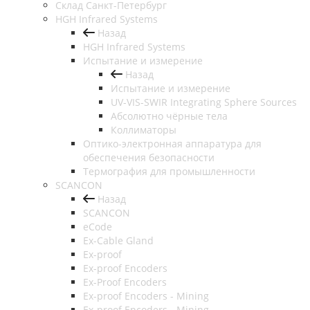
Cклад Санкт-Петербург
HGH Infrared Systems
Назад
HGH Infrared Systems
Испытание и измерение
Назад
Испытание и измерение
UV-VIS-SWIR Integrating Sphere Sources
Абсолютно чёрные тела
Коллиматоры
Оптико-электронная аппаратура для
обеспечения безопасности
Термография для промышленности
SCANCON
Назад
SCANCON
eCode
Ex-Cable Gland
Ex-proof
Ex-proof Encoders
Ex-Proof Encoders
Ex-proof Encoders - Mining
Ex-proof Encoders - Mining