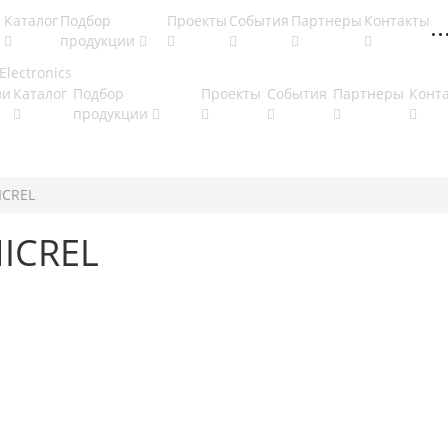
Каталог
Подбор
Проекты
События
Партнеры
Контакты
продукции
ии
Каталог
Подбор
Проекты
События
Партнеры
Конт
продукции
ICREL
MICREL