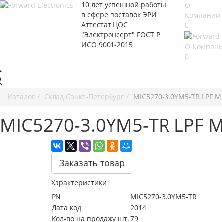
10 лет успешной работы
О
в сфере
поставок ЭРИ
Компании
Аттестат ЦОС
"Электронсерт" ГОСТ Р
ИСО 9001-2015
О Компан
Каталог
Cклад Санкт-Петербург
MIC5270-3.0YM5-TR LPF M
MIC5270-3.0YM5-TR LPF 
Заказать товар
Характеристики
PN
MIC5270-3.0YM5-TR
Дата код
2014
Кол-во на продажу шт.
79