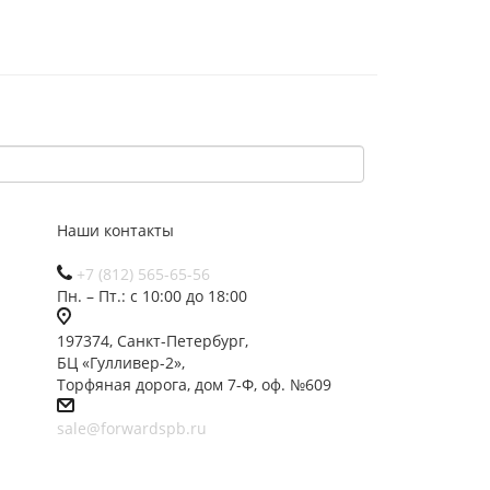
Наши контакты
+7 (812) 565-65-56
Пн. – Пт.: с 10:00 до 18:00
197374, Санкт-Петербург,
БЦ «Гулливер-2»,
Торфяная дорога, дом 7-Ф, оф. №609
sale@forwardspb.ru