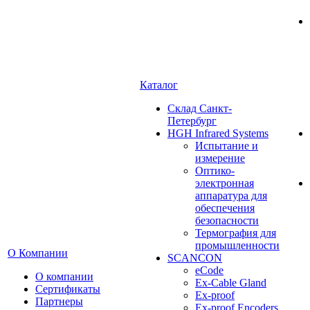
Каталог
Cклад Санкт-
Петербург
HGH Infrared Systems
Испытание и
измерение
Оптико-
электронная
аппаратура для
обеспечения
безопасности
Термография для
промышленности
О Компании
SCANCON
eCode
О компании
Ex-Cable Gland
Сертификаты
Ex-proof
Партнеры
Ex-proof Encoders