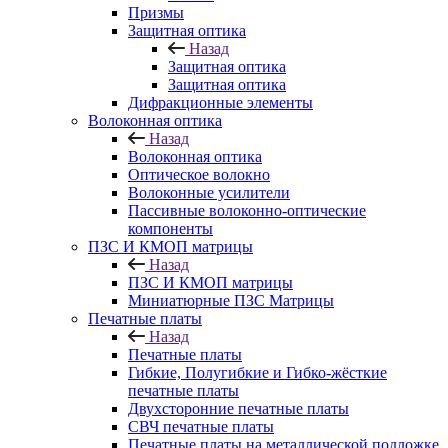
Призмы
Защитная оптика
Назад
Защитная оптика
Защитная оптика
Дифракционные элементы
Волоконная оптика
Назад
Волоконная оптика
Оптическое волокно
Волоконные усилители
Пассивные волоконно-оптические
компоненты
ПЗС И КМОП матрицы
Назад
ПЗС И КМОП матрицы
Миниатюрные ПЗС Матрицы
Печатные платы
Назад
Печатные платы
Гибкие, Полугибкие и Гибко-жёсткие
печатные платы
Двухсторонние печатные платы
СВЧ печатные платы
Печатные платы на металлической подложке