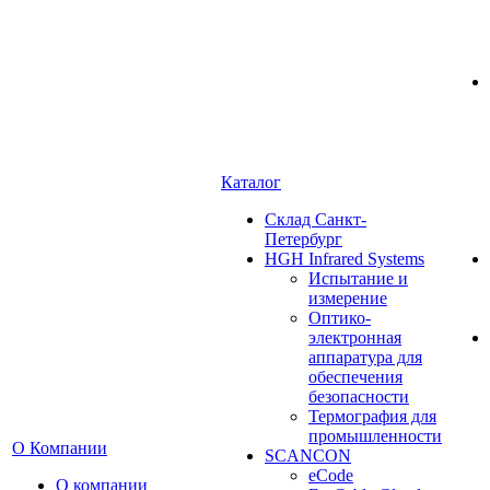
Каталог
Cклад Санкт-
Петербург
HGH Infrared Systems
Испытание и
измерение
Оптико-
электронная
аппаратура для
обеспечения
безопасности
Термография для
промышленности
О Компании
SCANCON
eCode
О компании