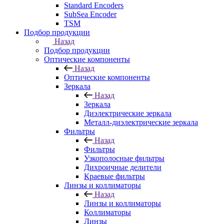
Standard Encoders
SubSea Encoder
TSM
Подбор продукции
Назад
Подбор продукции
Оптические компоненты
Назад
Оптические компоненты
Зеркала
Назад
Зеркала
Диэлектрические зеркала
Металл-диэлектрические зеркала
Фильтры
Назад
Фильтры
Узкополосные фильтры
Дихроичные делители
Краевые фильтры
Линзы и коллиматоры
Назад
Линзы и коллиматоры
Коллиматоры
Линзы