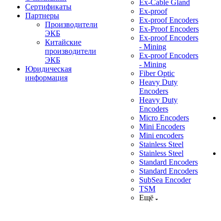
Ex-Cable Gland
Сертификаты
Ex-proof
Партнеры
Ex-proof Encoders
Производители
Ex-Proof Encoders
ЭКБ
Ex-proof Encoders
Китайские
- Mining
производители
Ex-proof Encoders
ЭКБ
- Mining
Юридическая
Fiber Optic
информация
Heavy Duty
Encoders
Heavy Duty
Encoders
Micro Encoders
Mini Encoders
Mini encoders
Stainless Steel
Stainless Steel
Standard Encoders
Standard Encoders
SubSea Encoder
TSM
Ещё