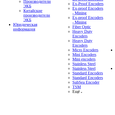
Производители
Ex-Proof Encoders
ЭКБ
Ex-proof Encoders
Китайские
- Mining
производители
Ex-proof Encoders
ЭКБ
- Mining
Юридическая
Fiber Optic
информация
Heavy Duty
Encoders
Heavy Duty
Encoders
Micro Encoders
Mini Encoders
Mini encoders
Stainless Steel
Stainless Steel
Standard Encoders
Standard Encoders
SubSea Encoder
TSM
Ещё