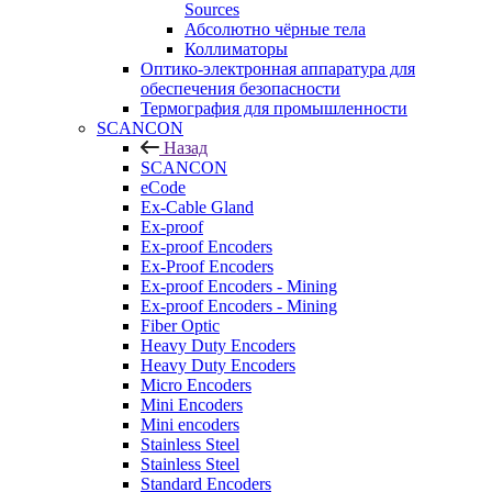
Sources
Абсолютно чёрные тела
Коллиматоры
Оптико-электронная аппаратура для
обеспечения безопасности
Термография для промышленности
SCANCON
Назад
SCANCON
eCode
Ex-Cable Gland
Ex-proof
Ex-proof Encoders
Ex-Proof Encoders
Ex-proof Encoders - Mining
Ex-proof Encoders - Mining
Fiber Optic
Heavy Duty Encoders
Heavy Duty Encoders
Micro Encoders
Mini Encoders
Mini encoders
Stainless Steel
Stainless Steel
Standard Encoders