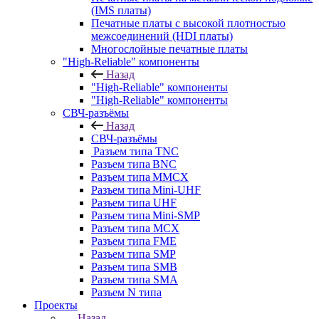
(IMS платы)
Печатные платы с высокой плотностью
межсоединений (HDI платы)
Многослойные печатные платы
"High-Reliable" компоненты
Назад
"High-Reliable" компоненты
"High-Reliable" компоненты
СВЧ-разъёмы
Назад
СВЧ-разъёмы
Разъем типа TNC
Разъем типа BNC
Разъем типа MMCX
Разъем типа Mini-UHF
Разъем типа UHF
Разъем типа Mini-SMP
Разъем типа MCX
Разъем типа FME
Разъем типа SMP
Разъем типа SMB
Разъем типа SMA
Разъем N типа
Проекты
Назад