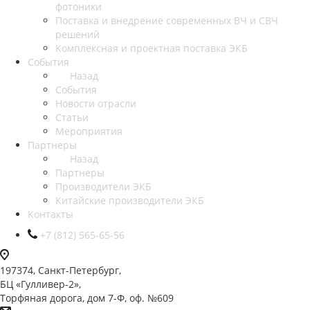
фотоники
Поставка и внедрение современных ВЧ и СВЧ
решений
Комплексная и проектная поставка ЭКБ
События
Назад
События
Новости отрасли
Статьи
Мероприятия
Партнеры
Назад
Партнеры
Производители ЭКБ
Китайские производители ЭКБ
Контакты
+7 (812) 565-65-56
197374, Санкт-Петербург,
БЦ «Гулливер-2»,
Торфяная дорога, дом 7-Ф, оф. №609