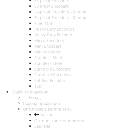
Ex-proof Encoders
Ex-Proof Encoders
Ex-proof Encoders - Mining
Ex-proof Encoders - Mining
Fiber Optic
Heavy Duty Encoders
Heavy Duty Encoders
Micro Encoders
Mini Encoders
Mini encoders
Stainless Steel
Stainless Steel
Standard Encoders
Standard Encoders
SubSea Encoder
TSM
Подбор продукции
Назад
Подбор продукции
Оптические компоненты
Назад
Оптические компоненты
Зеркала