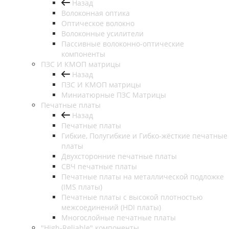
Назад
Волоконная оптика
Оптическое волокно
Волоконные усилители
Пассивные волоконно-оптические
компоненты
ПЗС И КМОП матрицы
Назад
ПЗС И КМОП матрицы
Миниатюрные ПЗС Матрицы
Печатные платы
Назад
Печатные платы
Гибкие, Полугибкие и Гибко-жёсткие печатные
платы
Двухсторонние печатные платы
СВЧ печатные платы
Печатные платы на металлической подложке
(IMS платы)
Печатные платы с высокой плотностью
межсоединений (HDI платы)
Многослойные печатные платы
"High-Reliable" компоненты