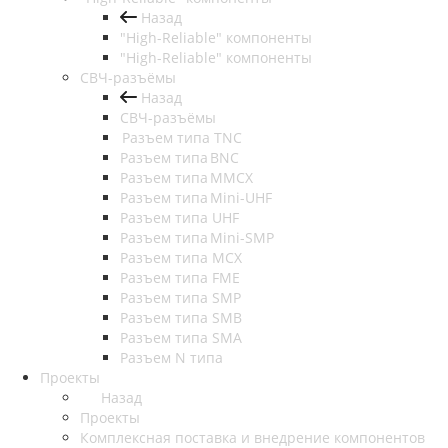
Назад
"High-Reliable" компоненты
"High-Reliable" компоненты
СВЧ-разъёмы
Назад
СВЧ-разъёмы
Разъем типа TNC
Разъем типа BNC
Разъем типа MMCX
Разъем типа Mini-UHF
Разъем типа UHF
Разъем типа Mini-SMP
Разъем типа MCX
Разъем типа FME
Разъем типа SMP
Разъем типа SMB
Разъем типа SMA
Разъем N типа
Проекты
Назад
Проекты
Комплексная поставка и внедрение компонентов