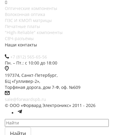
Оптические компоненты
Волоконная оптика
ПЗС И КМОП матрицы
Печатные платы
"High-Reliable" компоненты
СВЧ-разъёмы
Наши контакты
+7 (812) 565-65-56
Пн. – Пт.: с 10:00 до 18:00
197374, Санкт-Петербург,
БЦ «Гулливер-2»,
Торфяная дорога, дом 7-Ф, оф. №609
sale@forwardspb.ru
© ООО «Форвард Электроникс» 2011 - 2026
Найти