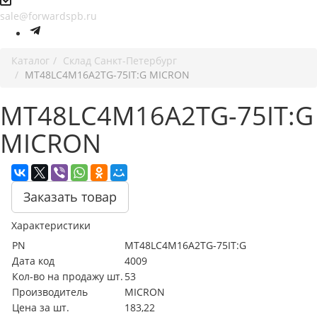
sale@forwardspb.ru
Каталог
Cклад Санкт-Петербург
MT48LC4M16A2TG-75IT:G MICRON
MT48LC4M16A2TG-75IT:G
MICRON
Заказать товар
Характеристики
PN
MT48LC4M16A2TG-75IT:G
Дата код
4009
Кол-во на продажу шт.
53
Производитель
MICRON
Цена за шт.
183,22