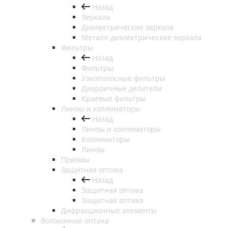
Назад
Зеркала
Диэлектрические зеркала
Металл-диэлектрические зеркала
Фильтры
Назад
Фильтры
Узкополосные фильтры
Дихроичные делители
Краевые фильтры
Линзы и коллиматоры
Назад
Линзы и коллиматоры
Коллиматоры
Линзы
Призмы
Защитная оптика
Назад
Защитная оптика
Защитная оптика
Дифракционные элементы
Волоконная оптика