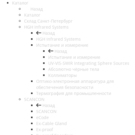
Каталог
Назад
Каталог
Cклад Санкт-Петербург
HGH Infrared Systems
Назад
HGH Infrared Systems
Испытание и измерение
Назад
Испытание и измерение
UV-VIS-SWIR Integrating Sphere Sources
Абсолютно чёрные тела
Коллиматоры
Оптико-электронная аппаратура для
обеспечения безопасности
Термография для промышленности
SCANCON
Назад
SCANCON
eCode
Ex-Cable Gland
Ex-proof