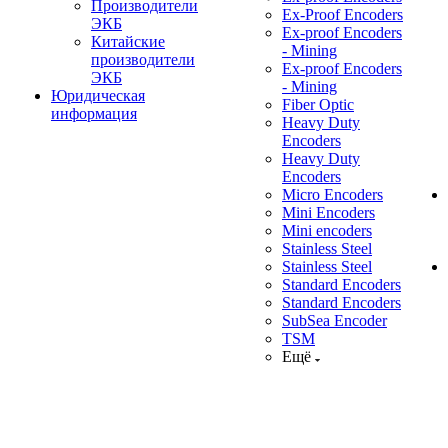
Производители
Ex-Proof Encoders
ЭКБ
Ex-proof Encoders
Китайские
- Mining
производители
Ex-proof Encoders
ЭКБ
- Mining
Юридическая
Fiber Optic
информация
Heavy Duty
Encoders
Heavy Duty
Encoders
Micro Encoders
Mini Encoders
Mini encoders
Stainless Steel
Stainless Steel
Standard Encoders
Standard Encoders
SubSea Encoder
TSM
Ещё