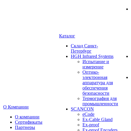
Каталог
Cклад Санкт-
Петербург
HGH Infrared Systems
Испытание и
измерение
Оптико-
электронная
аппаратура для
обеспечения
безопасности
Термография для
промышленности
О Компании
SCANCON
eCode
О компании
Ex-Cable Gland
Сертификаты
Ex-proof
Партнеры
Ex-proof Encoders