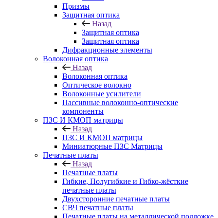
Призмы
Защитная оптика
Назад
Защитная оптика
Защитная оптика
Дифракционные элементы
Волоконная оптика
Назад
Волоконная оптика
Оптическое волокно
Волоконные усилители
Пассивные волоконно-оптические
компоненты
ПЗС И КМОП матрицы
Назад
ПЗС И КМОП матрицы
Миниатюрные ПЗС Матрицы
Печатные платы
Назад
Печатные платы
Гибкие, Полугибкие и Гибко-жёсткие
печатные платы
Двухсторонние печатные платы
СВЧ печатные платы
Печатные платы на металлической подложке