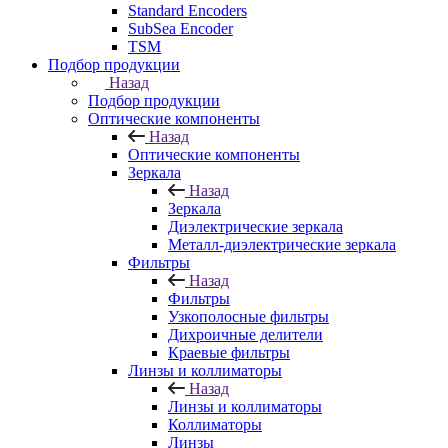
Standard Encoders
SubSea Encoder
TSM
Подбор продукции
Назад
Подбор продукции
Оптические компоненты
Назад
Оптические компоненты
Зеркала
Назад
Зеркала
Диэлектрические зеркала
Металл-диэлектрические зеркала
Фильтры
Назад
Фильтры
Узкополосные фильтры
Дихроичные делители
Краевые фильтры
Линзы и коллиматоры
Назад
Линзы и коллиматоры
Коллиматоры
Линзы