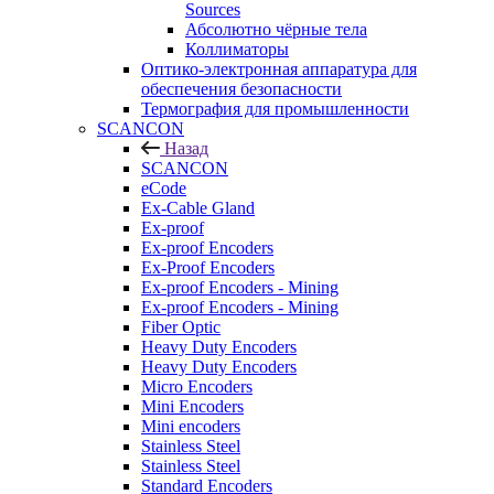
Sources
Абсолютно чёрные тела
Коллиматоры
Оптико-электронная аппаратура для
обеспечения безопасности
Термография для промышленности
SCANCON
Назад
SCANCON
eCode
Ex-Cable Gland
Ex-proof
Ex-proof Encoders
Ex-Proof Encoders
Ex-proof Encoders - Mining
Ex-proof Encoders - Mining
Fiber Optic
Heavy Duty Encoders
Heavy Duty Encoders
Micro Encoders
Mini Encoders
Mini encoders
Stainless Steel
Stainless Steel
Standard Encoders