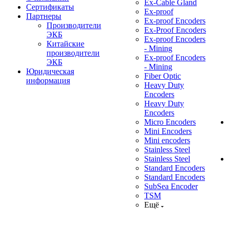
Ex-Cable Gland
Сертификаты
Ex-proof
Партнеры
Ex-proof Encoders
Производители
Ex-Proof Encoders
ЭКБ
Ex-proof Encoders
Китайские
- Mining
производители
Ex-proof Encoders
ЭКБ
- Mining
Юридическая
Fiber Optic
информация
Heavy Duty
Encoders
Heavy Duty
Encoders
Micro Encoders
Mini Encoders
Mini encoders
Stainless Steel
Stainless Steel
Standard Encoders
Standard Encoders
SubSea Encoder
TSM
Ещё