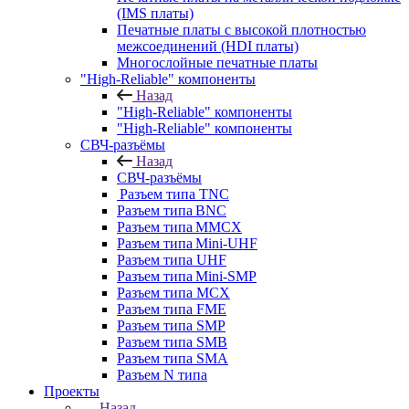
(IMS платы)
Печатные платы с высокой плотностью
межсоединений (HDI платы)
Многослойные печатные платы
"High-Reliable" компоненты
Назад
"High-Reliable" компоненты
"High-Reliable" компоненты
СВЧ-разъёмы
Назад
СВЧ-разъёмы
Разъем типа TNC
Разъем типа BNC
Разъем типа MMCX
Разъем типа Mini-UHF
Разъем типа UHF
Разъем типа Mini-SMP
Разъем типа MCX
Разъем типа FME
Разъем типа SMP
Разъем типа SMB
Разъем типа SMA
Разъем N типа
Проекты
Назад