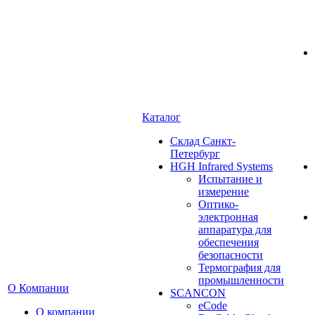
Каталог
Cклад Санкт-
Петербург
HGH Infrared Systems
Испытание и
измерение
Оптико-
электронная
аппаратура для
обеспечения
безопасности
Термография для
промышленности
О Компании
SCANCON
eCode
О компании